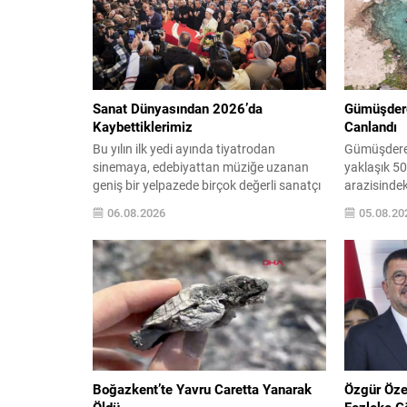
Sanat Dünyasından 2026’da
Gümüşdere’
Kaybettiklerimiz
Canlandı
Bu yılın ilk yedi ayında tiyatrodan
Gümüşdere 
sinemaya, edebiyattan müziğe uzanan
yaklaşık 50
geniş bir yelpazede birçok değerli sanatçı
arazisindek
ve aydın aramızdan ayrıldı. Her biri kendi
yıl önce ku
06.08.2026
05.08.20
alanında iz bırakan isimlerin vefatı, kültür
tutmaya baş
ve sanat camiasında derin üzüntü
ziyaretçiler
yarattı. Kaybettiklerimizin anısına,
iyi geldiğin
yaşamları boyunca üretip bıraktıkları
ifadelerine
eserler ve katkılar yeniden hatırlanıyor;
uyuz, egzama
sanat dünyasının hafızasında kalıcı...
Boğazkent’te Yavru Caretta Yanarak
Özgür Öze