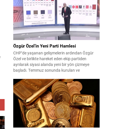
çıktısı, üç ülkenin imza attığı Mekke Ortak
Savunma Anlaşması oldu. Anlaşma; ortak
güvenlik yaklaşımıyla bölgesel barış, istikrar...
Özgür Özel’in Yeni Parti Hamlesi
CHP’de yaşanan gelişmelerin ardından Özgür
e
Özel ve birlikte hareket eden ekip partiden
ayrılarak siyasi alanda yeni bir yön çizmeye
başladı. Temmuz sonunda kurulan ve
kamuoyunda “Yeni Parti” olarak anılan oluşum,
kısa sürede muhalif medyanın gündemine girdi.
Kuruluşun hemen ardından bazı anket sonuçları
kamuoyuna yansıyınca, partinin tabanda karşılık
bulduğu iddiaları gündemi...