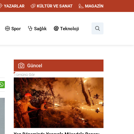
YAZARLAR
KÜLTÜR VE SANAT
MAGAZİN
Spor
Sağlık
Teknoloji
Güncel
Tümünü Gör
Yaz Döneminde Yangınla Mücadele Raporu