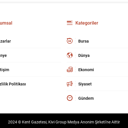
umsal
Kategoriler
zarlar
Bursa
nye
Dünya
etişim
Ekonomi
zlilik Politikası
Siyaset
Gündem
2024 © Kent Gazetesi, Kivi Group Medya Anonim Şirketi'ne Aittir