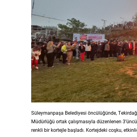
Süleymanpaşa Belediyesi öncülüğünde, Tekirdağ İl
Müdürlüğü ortak çalışmasıyla düzenlenen 3’üncü 
renkli bir kortejle başladı. Kortejdeki coşku, etkinl