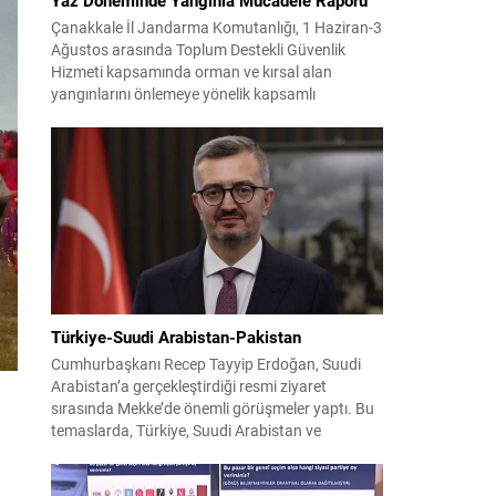
Çanakkale İl Jandarma Komutanlığı, 1 Haziran-3
Ağustos arasında Toplum Destekli Güvenlik
Hizmeti kapsamında orman ve kırsal alan
yangınlarını önlemeye yönelik kapsamlı
bilgilendirme çalışmaları yürüttü. On iki ilçede
görev yapan 178 tim ve 742 personel, sahada
aktif olarak halkı bilinçlendirdi ve denetim
faaliyetleri gerçekleştirdi. Faaliyetler esnasında
bin 315 biçerdöver ve balya...
Türkiye-Suudi Arabistan-Pakistan
Cumhurbaşkanı Recep Tayyip Erdoğan, Suudi
Arabistan’a gerçekleştirdiği resmi ziyaret
sırasında Mekke’de önemli görüşmeler yaptı. Bu
temaslarda, Türkiye, Suudi Arabistan ve
Pakistan arasında savunma alanında yeni bir iş
birliği çerçevesi oluşturuldu. Ziyaretin en somut