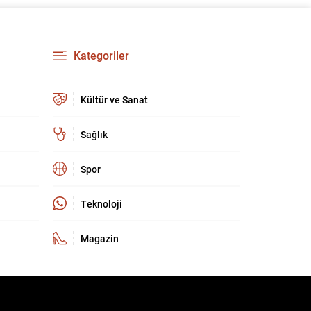
güçlendirmeyi amaçlıyor. AK Parti Genel
Başkanvekili Efkan Ala, teklifin 360’a yakın
milletvekilinin imzasıyla TBMM Başkanlığı’na
verildiğini belirterek, hem siyasi hem de
Kategoriler
toplumsal düzeyde önemli bir destek
bulunduğunu...
Kültür ve Sanat
Sağlık
Spor
Teknoloji
Magazin