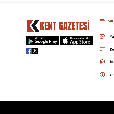
Kur
Ya
Kü
İl
Gi