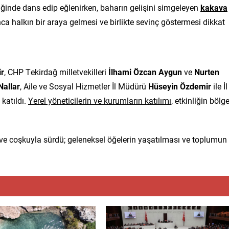
iğinde dans edip eğlenirken, baharın gelişini simgeleyen
kakava
ca halkın bir araya gelmesi ve birlikte sevinç göstermesi dikkat
r
, CHP Tekirdağ milletvekilleri
İlhami Özcan Aygun
ve
Nurten
Nallar
, Aile ve Sosyal Hizmetler İl Müdürü
Hüseyin Özdemir
ile İl
katıldı.
Yerel yöneticilerin ve kurumların katılımı
, etkinliğin bölg
ım ve coşkuyla sürdü; geleneksel öğelerin yaşatılması ve toplumun