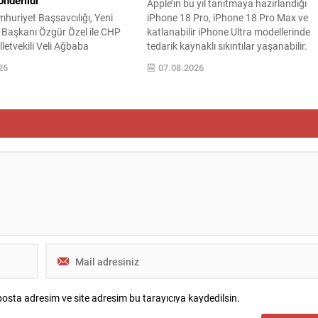
nderildi
Apple’ın bu yıl tanıtmaya hazırlandığı
huriyet Başsavcılığı, Yeni
iPhone 18 Pro, iPhone 18 Pro Max ve
 Başkanı Özgür Özel ile CHP
katlanabilir iPhone Ultra modellerinde
letvekili Veli Ağbaba
tedarik kaynaklı sıkıntılar yaşanabilir.
zincirleme şekilde rüşvet
DRAM kıtlığı ve paketleme süreçlerindek
26
07.08.2026
lamasıyla düzenlenen
kısıtlar, ilk parti stokların hızla
Adalet Bakanlığı’na sevk etti.
tükenmesine ve ön sipariş döneminde
 31 Mart 2024 yerel seçimleri ve
uzun teslimat sürelerine yol açabilir. Yar
2023’teki CHP 38. Olağan
iletken analisti Tim Culpan’a göre, Appl
recine ilişkin iddiaları
yeni A20...
Daha önce Antalya ve
osta adresim ve site adresim bu tarayıcıya kaydedilsin.