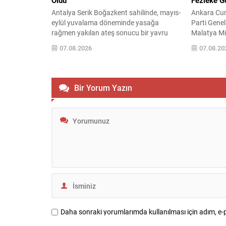
Öldü
Fezleke Gö
Antalya Serik Boğazkent sahilinde, mayıs-
Ankara Cum
eylül yuvalama döneminde yasağa
Parti Genel
rağmen yakılan ateş sonucu bir yavru
Malatya Mil
caretta denize ulaşmaya çalışırken
hakkında, “
07.08.2026
07.08.20
yanarak hayatını kaybetti. Ertesi sabah
almak” suç
yuvaları kontrol eden gönüllüler, genç
fezlekeleri 
deniz kaplumbağasının alevlerden
Fezlekeler,
etkilendiğini tespit etti. Ekolojik
4-5 Kasım 
Bir Yorum Yazın
Araştırmalar Derneği (EKAD) gönüllüsü
Kurultayı sü
Burcu Kotan, bölgenin deniz
kapsıyor. 
kaplumbağaları için yoğun ve elverişli bir
İstanbul...
yuvalama...
Daha sonraki yorumlarımda kullanılması için adım, e-p