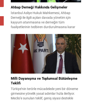
Ahbap Derneği Hakkında Gelişmeler
İstanbul Asliye Hukuk Mahkemesi, Ahbap
Derneği ile ilgili açılan davada yönetim için
kayyum atanmasına ve derneğin tüm
faaliyetlerinin tedbiren durdurulmasına karar
verdi. Daha önce mali denetim amaçlı kayyum
kararı verilmiş olup son adım doğrudan yönetime
ilişkin bir tedbir niteliği taşıyor. İstanbul Emniyet
Müdürlüğü Mali Suçlarla Mücadele Şube
Müdürlüğü ve İstanbul...
Milli Dayanışma ve Toplumsal Bütünleşme
Teklifi
Türkiye’nin terörle mücadelede yeni bir döneme
girmesine yönelik yasal adımlar hızla ilerliyor.
Meclis’e sunulan teklif, geniş siyasi destekle
birlikte toplumsal barış ve güvenliği