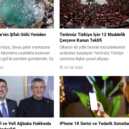
nin Şifalı Gölü Yeniden
Terörsüz Türkiye İçin 12 Maddelik
Çerçeve Kanun Teklifi
köyü, Sivas şehir merkezine
Ülkenin 40 yıllık terörle mücadelesinin
 kilometre uzaklıkta bulunan
ardından başlayan Terörsüz Türkiye
i göl ile yeniden gündemde. Üç
sürecine ilişkin yasal altyapı
ruyan göl bu yıl tekrar su
oluşturuluyor. AK Parti tarafından
26
05.08.2026
ladı ve köy halkı ile
hazırlanan çerçeve yasa teklifi, TBMM
 gölün bazı cilt hastalıklarına
Başkanlığı’na sunulmak üzere hazırlan
e inanıyor. Yerel halkın
ve teklifin 12 maddelik düzenlemeleri
 göre gölün suyunun özellikle
kamuoyuyla paylaşıldı. Hazırlanan
 ve çeşitli deri...
düzenleme, örgütün fiili varlığını sona
erdirdiğinin ve tüm silah ile mühimmatı
teslim ettiğinin güvenlik kurumlarınca
tespiti...
l ve Veli Ağbaba Hakkında
iPhone 18 Serisi ve Tedarik Sorunlar