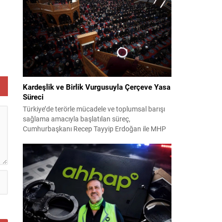
2024 yerel seçimleri ve 4-5 Kasım 2023’teki CHP
38. Olağan Kurultayı sürecine ilişkin iddiaları
kapsıyor. Daha önce Antalya ve İstanbul...
i
ı
e
Kardeşlik ve Birlik Vurgusuyla Çerçeve Yasa
Süreci
Türkiye’de terörle mücadele ve toplumsal barışı
sağlama amacıyla başlatılan süreç,
Cumhurbaşkanı Recep Tayyip Erdoğan ile MHP
Lideri Devlet Bahçeli’nin ortak girişimleriyle yeni
bir döneme girdi. Yaklaşık iki yıldır devam eden
çalışmaların ardından şimdi sürecin yasal zemini,
12 maddelik bir çerçeve yasa ile şekillendiriliyor.
Bugün komisyonda görüşülecek olan bu yasa
taslağı,...