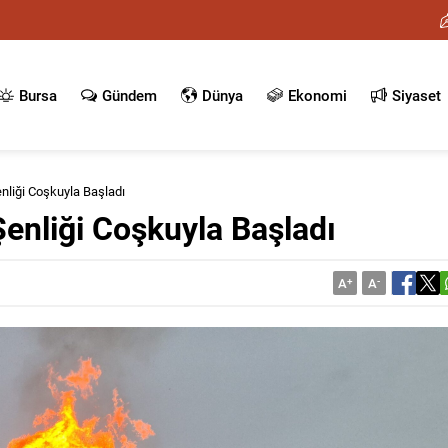
Bursa
Gündem
Dünya
Ekonomi
Siyaset
enliği Coşkuyla Başladı
Şenliği Coşkuyla Başladı
A
+
A
-