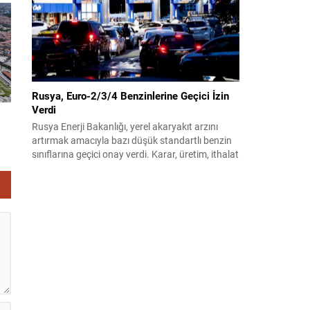
babalarına bağlanacak aylık tutarının, net asgari
ücretin altında olmayacağı hükme bağlanıyor....
Rusya, Euro-2/3/4 Benzinlerine Geçici İzin
Verdi
Rusya Enerji Bakanlığı, yerel akaryakıt arzını
artırmak amacıyla bazı düşük standartlı benzin
sınıflarına geçici onay verdi. Karar, üretim, ithalat
ve satışa yönelik uygulanacak sınırlamaları 1
Temmuz 2027’ye kadar kaldırıyor. Açıklamada
bu düzenlemenin kalıcı bir çevre politikası
değişikliği anlamına gelmediği vurgulanıyor;
kararın geçici olduğu ve uzun vadeli çevre
hedeflerinden sapma amaçlanmadığı...