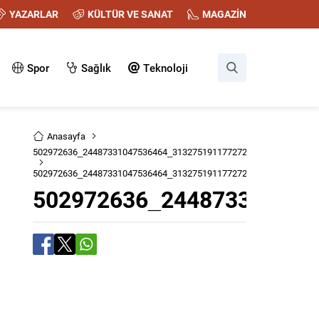
YAZARLAR
KÜLTÜR VE SANAT
MAGAZİN
Spor
Sağlık
Teknoloji
Anasayfa
502972636_24487331047536464_3132751911772724615_n
502972636_24487331047536464_3132751911772724615_n
502972636_244873310475