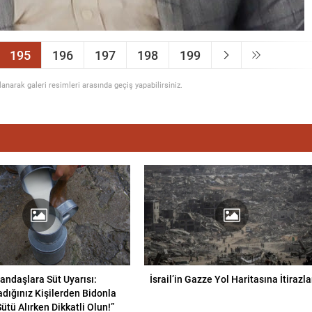
195
196
197
198
199
llanarak galeri resimleri arasında geçiş yapabilirsiniz.
andaşlara Süt Uyarısı:
İsrail’in Gazze Yol Haritasına İtirazla
dığınız Kişilerden Bidonla
ütü Alırken Dikkatli Olun!”