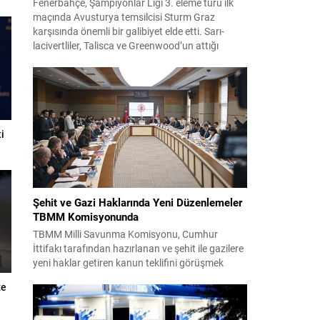
Fenerbahçe, Şampiyonlar Ligi 3. eleme turu ilk
maçında Avusturya temsilcisi Sturm Graz
karşısında önemli bir galibiyet elde etti. Sarı-
lacivertliler, Talisca ve Greenwood’un attığı
gollerle sahadan 2-0 üstün ayrıldı ve rövanş
öncesi avantaj sağladı. Karşılaşma sonrası
takım yönetimi mücadeleyi değerlendirdi ve
gelecek planlarına dair bilgi verdi. Futboldan
sorumlu yönetici Cihan Kamer,...
i
Şehit ve Gazi Haklarında Yeni Düzenlemeler
TBMM Komisyonunda
TBMM Milli Savunma Komisyonu, Cumhur
İttifakı tarafından hazırlanan ve şehit ile gazilere
yeni haklar getiren kanun teklifini görüşmek
üzere toplandı. Görüşmelerin sonunda teklif
ze
komisyonda kabul edildi ve bir dizi düzenleme
benimsendi. Teklif kapsamında, vazife
malullerinden hayatını kaybedenlerin anne ve