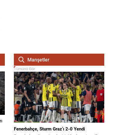
Manşetler
Tümünü Gör
rı
Fenerbahçe, Sturm Graz’ı 2-0 Yendi