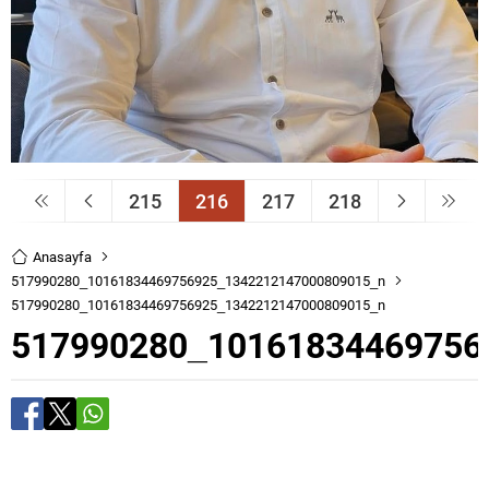
215
216
217
218
Anasayfa
517990280_10161834469756925_1342212147000809015_n
517990280_10161834469756925_1342212147000809015_n
517990280_10161834469756