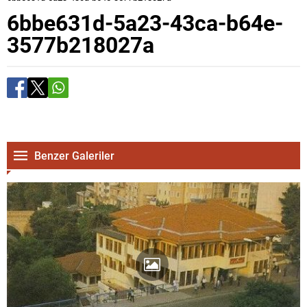
6bbe631d-5a23-43ca-b64e-
3577b218027a
Benzer Galeriler