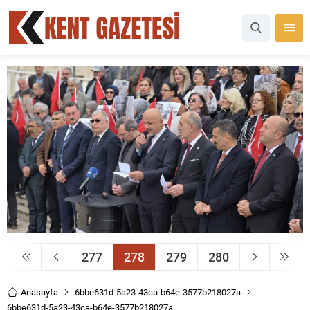
277
278
279
280
Anasayfa
6bbe631d-5a23-43ca-b64e-3577b218027a
6bbe631d-5a23-43ca-b64e-3577b218027a