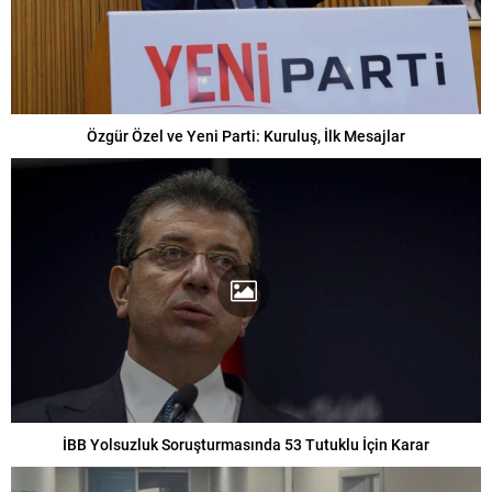
Özgür Özel ve Yeni Parti: Kuruluş, İlk Mesajlar
İBB Yolsuzluk Soruşturmasında 53 Tutuklu İçin Karar