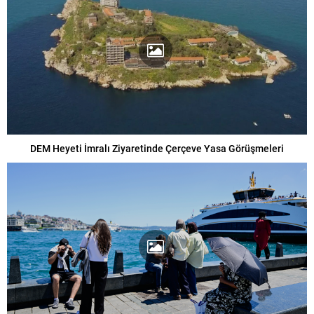
DEM Heyeti İmralı Ziyaretinde Çerçeve Yasa Görüşmeleri