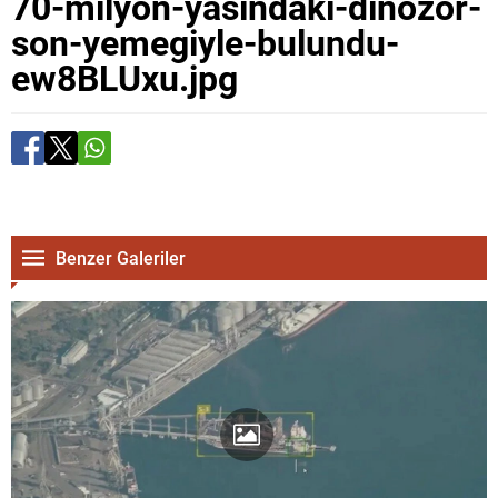
70-milyon-yasindaki-dinozor-
son-yemegiyle-bulundu-
ew8BLUxu.jpg
Benzer Galeriler