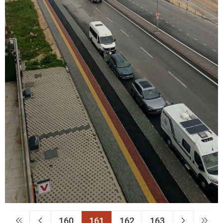
160
161
162
163