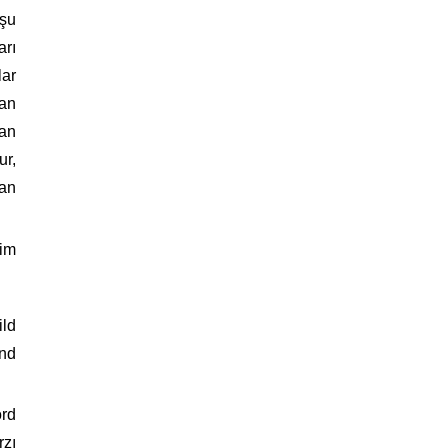
ilişkin şüphelerin giderilmesi amacıyla kapsamlı
 şu
adımlar atılacağı vurgulandı. Görüşmelerin
arı
ilkinde eski Özel Harekat Daire Başkanı Behçet
lar
Oktay’ın...
dan
şan
ur,
dan
kim
ild
and
ord
rzı