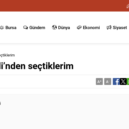
Bursa
Gündem
Dünya
Ekonomi
Siyaset
eçtiklerim
i’nden seçtiklerim
A
+
A
-
i