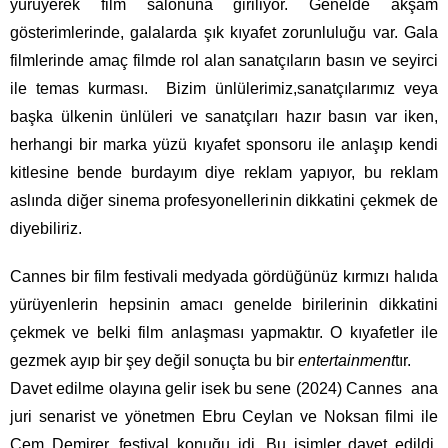
yürüyerek film salonuna giriliyor. Genelde akşam
gösterimlerinde, galalarda şık kıyafet zorunluluğu var. Gala
filmlerinde amaç filmde rol alan sanatçıların basın ve seyirci
ile temas kurması. Bizim ünlülerimiz,sanatçılarımız veya
başka ülkenin ünlüleri ve sanatçıları hazır basın var iken,
herhangi bir marka yüzü kıyafet sponsoru ile anlaşıp kendi
kitlesine bende burdayım diye reklam yapıyor, bu reklam
aslında diğer sinema profesyonellerinin dikkatini çekmek de
diyebiliriz.
Cannes bir film festivali medyada gördüğünüz kırmızı halıda
yürüyenlerin hepsinin amacı genelde birilerinin dikkatini
çekmek ve belki film anlaşması yapmaktır. O kıyafetler ile
gezmek ayıp bir şey değil sonuçta bu bir
entertainment
tır.
Davet edilme olayına gelir isek bu sene (2024) Cannes ana
juri senarist ve yönetmen Ebru Ceylan ve Noksan filmi ile
Cem Demirer, festival konuğu idi. Bu isimler davet edildi.