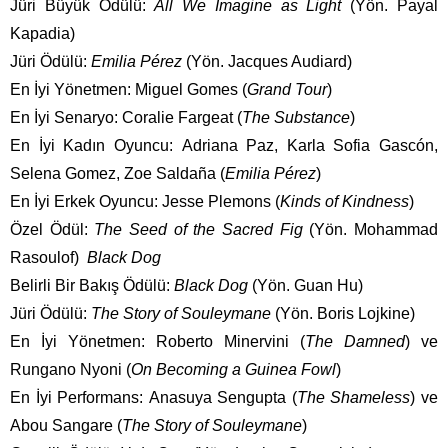
Jüri Büyük Ödülü:
All We Imagine as Light
(Yön. Payal
Kapadia)
Jüri Ödülü:
Emilia Pérez
(Yön. Jacques Audiard)
En İyi Yönetmen: Miguel Gomes (
Grand Tour
)
En İyi Senaryo: Coralie Fargeat (
The Substance
)
En İyi Kadın Oyuncu: Adriana Paz, Karla Sofia Gascón,
Selena Gomez, Zoe Saldaña (
Emilia Pérez
)
En İyi Erkek Oyuncu: Jesse Plemons (
Kinds of Kindness
)
Özel Ödül:
The Seed of the Sacred Fig
(Yön. Mohammad
Rasoulof)
Black Dog
Belirli Bir Bakış Ödülü:
Black Dog
(Yön. Guan Hu)
Jüri Ödülü:
The Story of Souleymane
(Yön. Boris Lojkine)
En İyi Yönetmen: Roberto Minervini (
The Damned
) ve
Rungano Nyoni (
On Becoming a Guinea Fowl
)
En İyi Performans: Anasuya Sengupta (
The Shameless
) ve
Abou Sangare (
The Story of Souleymane
)