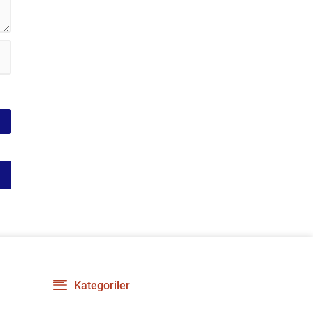
gerilimi artırdı. CHP’nin...
Kategoriler