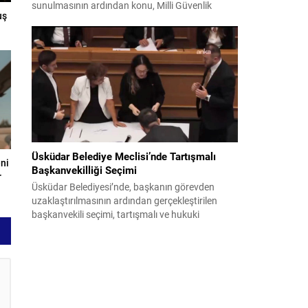
sunulmasının ardından konu, Milli Güvenlik
uş
Kurulu (MGK) toplantısında ele alınmıştır.
Toplantı sonrası yayımlanan sekiz maddelik
bildiri, ülke güvenliği ve bölgesel gelişmelere dair
değerlendirmeleri içermektedir. Yaklaşık 2 saat
15 dakika süren oturumun sonuç metninde;
terörle mücadele, bölgesel istikrar,...
Üsküdar Belediye Meclisi’nde Tartışmalı
eni
Başkanvekilliği Seçimi
r
Üsküdar Belediyesi’nde, başkanın görevden
uzaklaştırılmasının ardından gerçekleştirilen
başkanvekili seçimi, tartışmalı ve hukuki
itirazlara konu olacak uygulamalarla gündeme
geldi. Yapılan oylamada usul ve gizlilikle ilgili
ciddi iddialar ortaya atıldı; bazı oyların geçersiz
sayılması ve meclis içindeki yönlendirmeler
kamuoyunda tepkilere yol açtı. Seçim sürecinde
yaşanan gelişmeler, parti grupları arasındaki