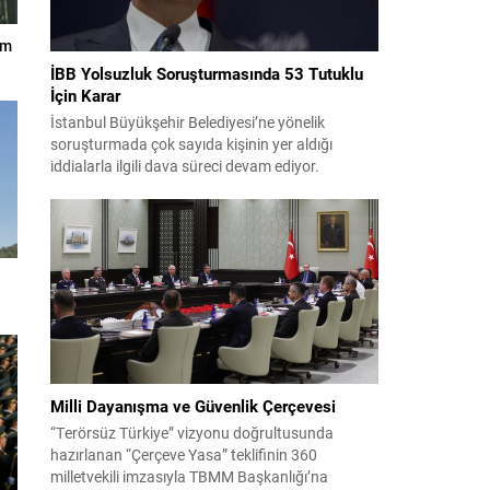
am
İBB Yolsuzluk Soruşturmasında 53 Tutuklu
İçin Karar
İstanbul Büyükşehir Belediyesi’ne yönelik
soruşturmada çok sayıda kişinin yer aldığı
iddialarla ilgili dava süreci devam ediyor.
Mahkeme, savcının görüşünü aldıktan sonra
sanıkların tutukluluk hallerini ayrı ayrı
değerlendirdi. İnceleme sonucunda, aralarında
Ekrem İmamoğlu’nun da bulunduğu 53 tutuklu
hakkında tutukluluk hallerinin sürdürülmesine
karar verildi. İddialar ve değerlendirilen talepler
Soruşturma kapsamında sanıklara yöneltilen...
Milli Dayanışma ve Güvenlik Çerçevesi
“Terörsüz Türkiye” vizyonu doğrultusunda
hazırlanan “Çerçeve Yasa” teklifinin 360
milletvekili imzasıyla TBMM Başkanlığı’na