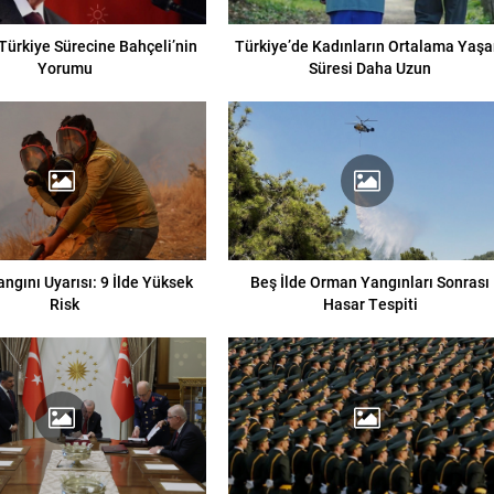
Türkiye Sürecine Bahçeli’nin
Türkiye’de Kadınların Ortalama Yaş
Yorumu
Süresi Daha Uzun
ngını Uyarısı: 9 İlde Yüksek
Beş İlde Orman Yangınları Sonrası
Risk
Hasar Tespiti