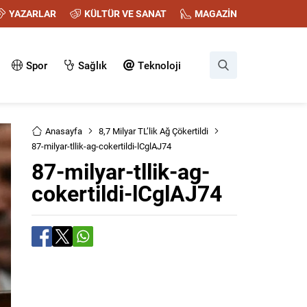
YAZARLAR
KÜLTÜR VE SANAT
MAGAZİN
Spor
Sağlık
Teknoloji
Anasayfa
8,7 Milyar TL’lik Ağ Çökertildi
87-milyar-tllik-ag-cokertildi-lCglAJ74
87-milyar-tllik-ag-
cokertildi-lCglAJ74