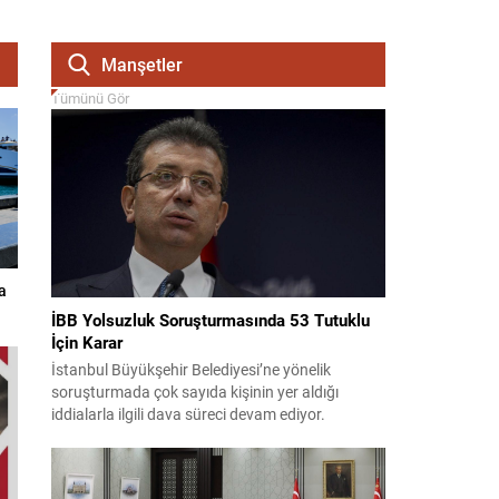
Manşetler
Tümünü Gör
a
İBB Yolsuzluk Soruşturmasında 53 Tutuklu
İçin Karar
İstanbul Büyükşehir Belediyesi’ne yönelik
soruşturmada çok sayıda kişinin yer aldığı
iddialarla ilgili dava süreci devam ediyor.
Mahkeme, savcının görüşünü aldıktan sonra
sanıkların tutukluluk hallerini ayrı ayrı
değerlendirdi. İnceleme sonucunda, aralarında