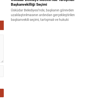
Başkanvekilliği Seçimi
Üsküdar Belediyesi’nde, başkanın görevden
uzaklaştırılmasının ardından gerçekleştirilen
başkanvekili seçimi, tartışmalı ve hukuki
itirazlara konu olacak uygulamalarla gündeme
geldi. Yapılan oylamada usul ve gizlilikle ilgili
ciddi iddialar ortaya atıldı; bazı oyların geçersiz
sayılması ve meclis içindeki yönlendirmeler
kamuoyunda tepkilere yol açtı. Seçim sürecinde
yaşanan gelişmeler, parti grupları arasındaki
gerilimi artırdı. CHP’nin...