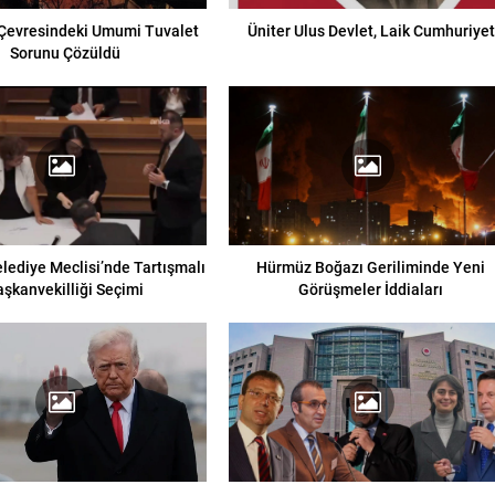
Çevresindeki Umumi Tuvalet
Üniter Ulus Devlet, Laik Cumhuriyet
Sorunu Çözüldü
lediye Meclisi’nde Tartışmalı
Hürmüz Boğazı Geriliminde Yeni
aşkanvekilliği Seçimi
Görüşmeler İddiaları