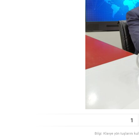
1
Bilgi: Klavye yön tuşlarını ku