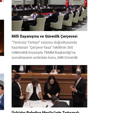
Ekrem İmamoğlu’nun da bulunduğu 53 tutuklu
hakkında tutukluluk hallerinin sürdürülmesine
karar verildi. İddialar ve değerlendirilen talepler
Soruşturma kapsamında sanıklara yöneltilen...
Milli Dayanışma ve Güvenlik Çerçevesi
“Terörsüz Türkiye” vizyonu doğrultusunda
hazırlanan “Çerçeve Yasa” teklifinin 360
milletvekili imzasıyla TBMM Başkanlığı’na
sunulmasının ardından konu, Milli Güvenlik
Kurulu (MGK) toplantısında ele alınmıştır.
Toplantı sonrası yayımlanan sekiz maddelik
bildiri, ülke güvenliği ve bölgesel gelişmelere dair
değerlendirmeleri içermektedir. Yaklaşık 2 saat
15 dakika süren oturumun sonuç metninde;
terörle mücadele, bölgesel istikrar,...
Üsküdar Belediye Meclisi’nde Tartışmalı