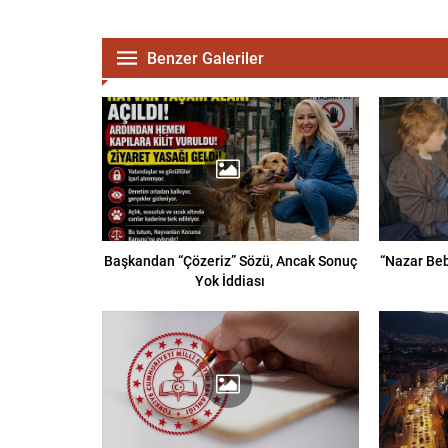
Benzer Galeriler
Başkandan “Çözeriz” Sözü, Ancak Sonuç
“Nazar Be
Yok İddiası