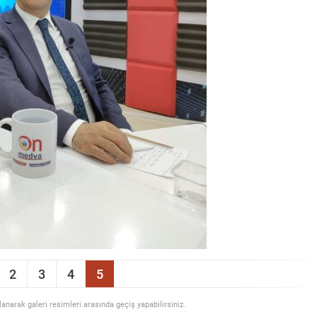
2
3
4
5
llanarak galeri resimleri arasında geçiş yapabilirsiniz.