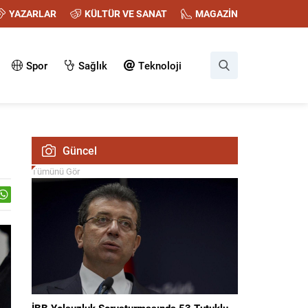
YAZARLAR
KÜLTÜR VE SANAT
MAGAZİN
Spor
Sağlık
Teknoloji
Güncel
Tümünü Gör
İBB Yolsuzluk Soruşturmasında 53 Tutuklu