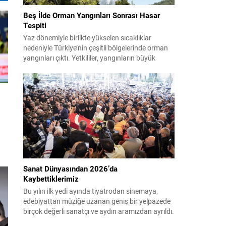
Beş İlde Orman Yangınları Sonrası Hasar
Tespiti
Yaz dönemiyle birlikte yükselen sıcaklıklar
nedeniyle Türkiye’nin çeşitli bölgelerinde orman
yangınları çıktı. Yetkililer, yangınların büyük
ölçüde kontrol altına alınmasına rağmen riskin
sürmesi nedeniyle vatandaşları dikkatli olmaya
çağırıyor. Çevre, Şehircilik ve İklim Değişikliği
Bakanı Murat Kurum, beş ilde yapılan hasar
tespitlerinin sonuçlarını paylaştı ve etkilenenlerin
yanında olunacağını vurguladı. Kayıtlar ve
tespit...
Sanat Dünyasından 2026’da
Kaybettiklerimiz
Bu yılın ilk yedi ayında tiyatrodan sinemaya,
ı
edebiyattan müziğe uzanan geniş bir yelpazede
birçok değerli sanatçı ve aydın aramızdan ayrıldı.
et
Her biri kendi alanında iz bırakan isimlerin vefatı,