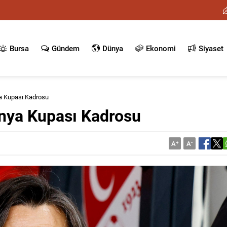
Bursa
Gündem
Dünya
Ekonomi
Siyaset
ya Kupası Kadrosu
ünya Kupası Kadrosu
A
+
A
-