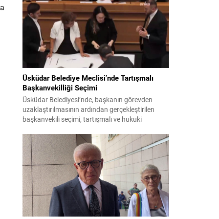
bildiri, ülke güvenliği ve bölgesel gelişmelere dair
da
değerlendirmeleri içermektedir. Yaklaşık 2 saat
15 dakika süren oturumun sonuç metninde;
terörle mücadele, bölgesel istikrar,...
Üsküdar Belediye Meclisi’nde Tartışmalı
Başkanvekilliği Seçimi
Üsküdar Belediyesi’nde, başkanın görevden
uzaklaştırılmasının ardından gerçekleştirilen
başkanvekili seçimi, tartışmalı ve hukuki
itirazlara konu olacak uygulamalarla gündeme
geldi. Yapılan oylamada usul ve gizlilikle ilgili
ciddi iddialar ortaya atıldı; bazı oyların geçersiz
sayılması ve meclis içindeki yönlendirmeler
kamuoyunda tepkilere yol açtı. Seçim sürecinde
yaşanan gelişmeler, parti grupları arasındaki
gerilimi artırdı. CHP’nin...