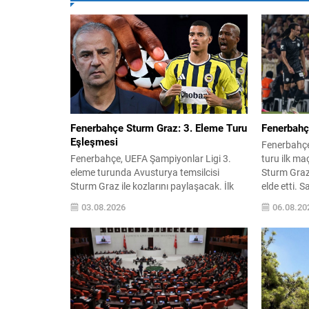
Fenerbahçe Sturm Graz: 3. Eleme Turu
Fenerbahç
Eşleşmesi
Fenerbahçe
Fenerbahçe, UEFA Şampiyonlar Ligi 3.
turu ilk ma
eleme turunda Avusturya temsilcisi
Sturm Graz 
Sturm Graz ile kozlarını paylaşacak. İlk
elde etti. Sa
karşılaşma 5 Ağustos Çarşamba günü
Greenwood’
03.08.2026
06.08.20
saat 21.00’de Kadıköy’de oynanırken,
üstün ayrıl
rövanş 11 Ağustos Salı günü TSİ
sağladı. K
21.30’da sahada olacak. İki maç
yönetimi mü
sonunda turu geçen takım, play-off
gelecek plan
turunda daha önce belirlenen eşleşmenin
Futboldan 
galibiyle karşılaşacak. Kura çekimi
Kamer,...
İsviçre’nin...