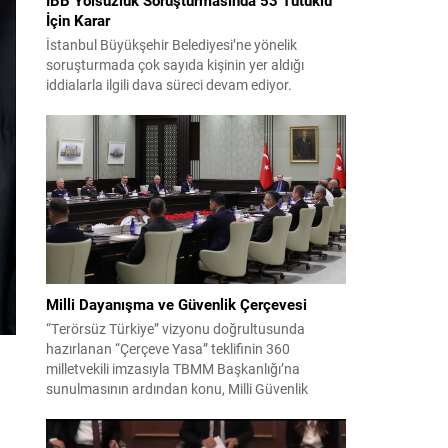
İçin Karar
İstanbul Büyükşehir Belediyesi’ne yönelik
soruşturmada çok sayıda kişinin yer aldığı
iddialarla ilgili dava süreci devam ediyor.
Mahkeme, savcının görüşünü aldıktan sonra
sanıkların tutukluluk hallerini ayrı ayrı
değerlendirdi. İnceleme sonucunda, aralarında
Ekrem İmamoğlu’nun da bulunduğu 53 tutuklu
hakkında tutukluluk hallerinin sürdürülmesine
karar verildi. İddialar ve değerlendirilen talepler
Soruşturma kapsamında sanıklara yöneltilen...
Milli Dayanışma ve Güvenlik Çerçevesi
“Terörsüz Türkiye” vizyonu doğrultusunda
hazırlanan “Çerçeve Yasa” teklifinin 360
milletvekili imzasıyla TBMM Başkanlığı’na
sunulmasının ardından konu, Milli Güvenlik
Kurulu (MGK) toplantısında ele alınmıştır.
Toplantı sonrası yayımlanan sekiz maddelik