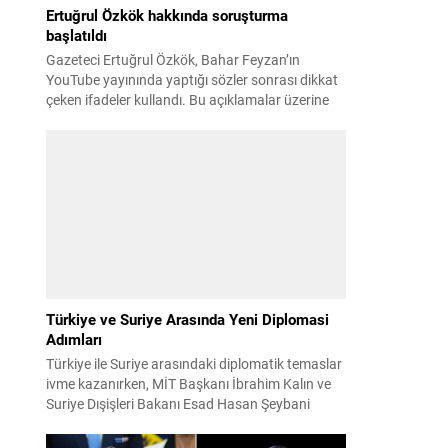
Ertuğrul Özkök hakkında soruşturma
başlatıldı
Gazeteci Ertuğrul Özkök, Bahar Feyzan’ın
YouTube yayınında yaptığı sözler sonrası dikkat
çeken ifadeler kullandı. Bu açıklamalar üzerine
İstanbul Cumhuriyet Başsavcılığı tarafından
Özkök hakkında ‘Cumhurbaşkanına hakaret’
suçundan re’sen soruşturma başlatıldı. Özkök,
hakkındaki soruşturma kapsamında
Çağlayan’daki İstanbul Adalet Sarayı’na giderek
savcılığa ifade verdi. İfadesinin ardından
adliyeden ayrıldığı bildirildi. Programdaki sözleri
ve savunması...
Türkiye ve Suriye Arasında Yeni Diplomasi
Adımları
Türkiye ile Suriye arasındaki diplomatik temaslar
ivme kazanırken, MİT Başkanı İbrahim Kalın ve
Suriye Dışişleri Bakanı Esad Hasan Şeybani
Ankara’da bir araya geldi. Görüşmede iki ülke
arasındaki iş birliği imkanları ve bölgesel istikrar