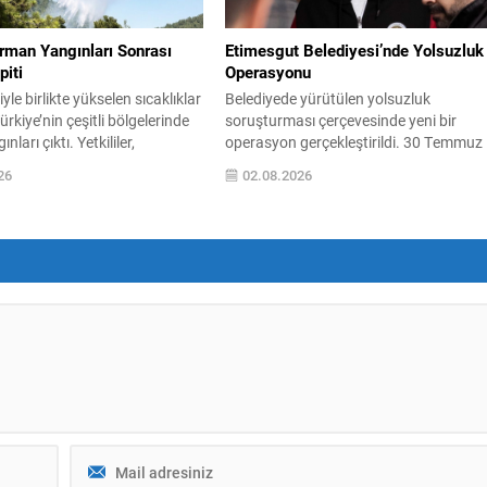
hedefli bir...
rman Yangınları Sonrası
Etimesgut Belediyesi’nde Yolsuzluk
iti
Operasyonu
le birlikte yükselen sıcaklıklar
Belediyede yürütülen yolsuzluk
ürkiye’nin çeşitli bölgelerinde
soruşturması çerçevesinde yeni bir
ları çıktı. Yetkililer,
operasyon gerçekleştirildi. 30 Temmuz
 büyük ölçüde kontrol altına
sabahı düzenlenen operasyonda,
26
02.08.2026
 rağmen riskin sürmesi
aralarında belediye başkanının da
atandaşları dikkatli olmaya
bulunduğu çok sayıda kişi gözaltına alı
evre, Şehircilik ve İklim
ve soruşturma ayrıntıları kamuoyuna
 Bakanı Murat Kurum, beş ilde
yansımaya başladı. Soruşturma
ar tespitlerinin sonuçlarını
kapsamında toplam 55 şüpheliden
 etkilenenlerin yanında
42’sinin belediye personeli, 13’ünün ise
 vurguladı. Kayıtlar ve tespit...
firma yetkilisi olduğu bildirildi. Gözaltın
alınanlar arasında Etimesgut Belediye
Başkanı...