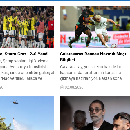
e, Sturm Graz’ı 2-0 Yendi
Galatasaray Rennes Hazırlık Maçı
Bilgileri
, Şampiyonlar Ligi 3. eleme
çında Avusturya temsilcisi
Galatasaray, yeni sezon hazırlıkları
karşısında önemli bir galibiyet
kapsamında taraftarının karşısına
rı-lacivertliler, Talisca ve
çıkmaya hazırlanıyor. Baştan sona
un attığı gollerle sahadan 2-0
mücadele edecek olan takım, sezon
26
02.08.2026
dı ve rövanş öncesi avantaj
öncesi ritmini bulmak ve kadroyu
arşılaşma sonrası takım
sınamak amacıyla Fransa temsilcisi
cadeleyi değerlendirdi ve
Rennes ile sahaya çıkacak. Maç bu
larına dair bilgi verdi.
akşam saat 21.00‘de RAMS Park’ta
sorumlu yönetici Cihan
oynanacak ve karşılaşma TV100 kanal
üzerinden canlı yayınlanacak.
Galatasaray, taraftar desteğiyle galibiy