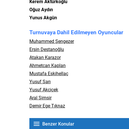
Kerem Aktürkoğlu
Oğuz Aydın
Yunus Akgün
Turnuvaya Dahil Edilmeyen Oyuncular
Muhammed Şengezer
Ersin Destanoğlu
Atakan Karazor
Ahmetcan Kaplan
Mustafa Eskihellaç
Yusuf Sarı
Yusuf Akçiçek
Aral Şimsir
Demir Ege Tıknaz
Benzer Konular