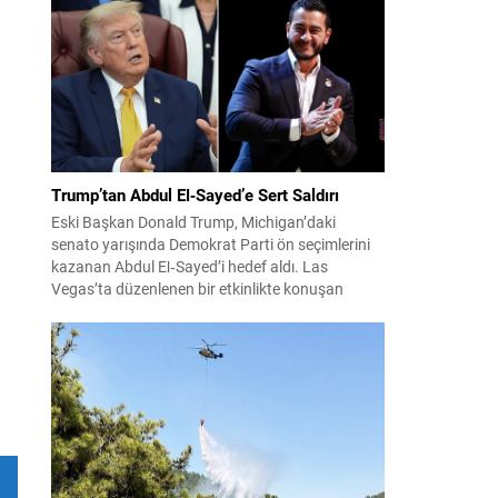
konuları detaylı şekilde ele alındı. Taraflar, komşu
ülkelerle ilişkilerin güçlendirilmesinin gerekliliği
üzerinde mutabık kaldı; ayrıca Suriye-Lübnan
ilişkilerine...
Trump’tan Abdul El‑Sayed’e Sert Saldırı
Eski Başkan Donald Trump, Michigan’daki
senato yarışında Demokrat Parti ön seçimlerini
kazanan Abdul El‑Sayed’i hedef aldı. Las
Vegas’ta düzenlenen bir etkinlikte konuşan
Trump, El‑Sayed’i İsrail ve Yahudi toplumuna
karşı olumsuz duygular taşıyan bir kişi olmakla
suçladı ve onu “komünist” olarak nitelendirdi.
Trump, konuşmasında El‑Sayed’in “Yahudilerden
nefret ettiğini” öne sürerek, bu...