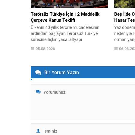
Terörsüz Türkiye İçin 12 Maddelik
Beş İlde O
Çerçeve Kanun Teklifi
Hasar Tesp
Ülkenin 40 yıllık terörle mücadelesinin
Yaz dönemiy
ardından başlayan Terörsüz Türkiye
nedeniyle T
sürecine ilişkin yasal altyapı
orman yangın
oluşturuluyor. AK Parti tarafından
yangınların
05.08.2026
06.08.20
hazırlanan çerçeve yasa teklifi, TBMM
alınmasına
Başkanlığı’na sunulmak üzere hazırlandı
nedeniyle v
ve teklifin 12 maddelik düzenlemeleri
çağırıyor. Ç
kamuoyuyla paylaşıldı. Hazırlanan
Değişikliği
Bir Yorum Yazın
düzenleme, örgütün fiili varlığını sona
yapılan has
erdirdiğinin ve tüm silah ile mühimmatını
paylaştı ve
teslim ettiğinin güvenlik kurumlarınca
olunacağını
tespiti...