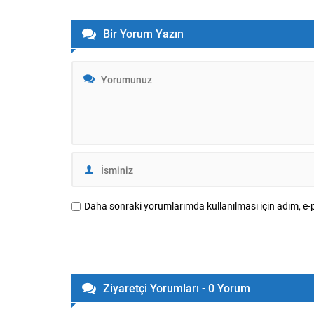
vurgulandı. Yapılan sözleşmeye göre,
süreci başl
Salah’a her bir futbol sezonu için
Dayanışma
Bir Yorum Yazın
10.000.000 EUR yıllık ücret ve 7.000.000
Güçlendiril
EUR imza ücreti olmak üzere...
MHP’de ilk
Bahçeli...
Daha sonraki yorumlarımda kullanılması için adım, e-p
Ziyaretçi Yorumları - 0 Yorum