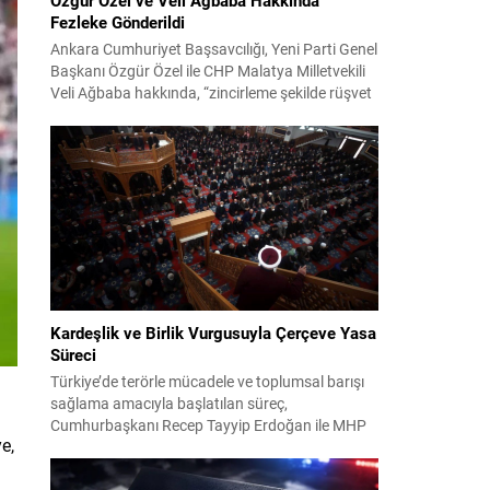
Fezleke Gönderildi
Ankara Cumhuriyet Başsavcılığı, Yeni Parti Genel
Başkanı Özgür Özel ile CHP Malatya Milletvekili
Veli Ağbaba hakkında, “zincirleme şekilde rüşvet
almak” suçlamasıyla düzenlenen fezlekeleri
Adalet Bakanlığı’na sevk etti. Fezlekeler, 31 Mart
2024 yerel seçimleri ve 4-5 Kasım 2023’teki CHP
38. Olağan Kurultayı sürecine ilişkin iddiaları
kapsıyor. Daha önce Antalya ve İstanbul...
Kardeşlik ve Birlik Vurgusuyla Çerçeve Yasa
Süreci
Türkiye’de terörle mücadele ve toplumsal barışı
sağlama amacıyla başlatılan süreç,
Cumhurbaşkanı Recep Tayyip Erdoğan ile MHP
e,
Lideri Devlet Bahçeli’nin ortak girişimleriyle yeni
bir döneme girdi. Yaklaşık iki yıldır devam eden