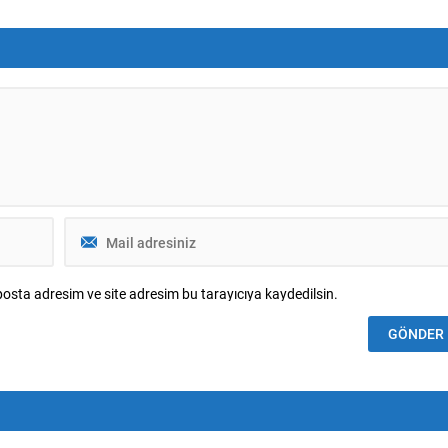
adı. Çerçeve yasa, “Milli
bazı konuların önce kulübün yapısına,
 ve Toplumsal Bütünleşmenin
sonra da şahsının yaklaşımına
mesi” başlığıyla hazırlandı.
uymadığını belirtti: “Bu kadar basit.”
 imzayı Genel Başkan Devlet
Fenerbahçe’nin Avrupa Sınavı
Fenerbahçe, Şampiyonlar Ligi 3. ön...
osta adresim ve site adresim bu tarayıcıya kaydedilsin.