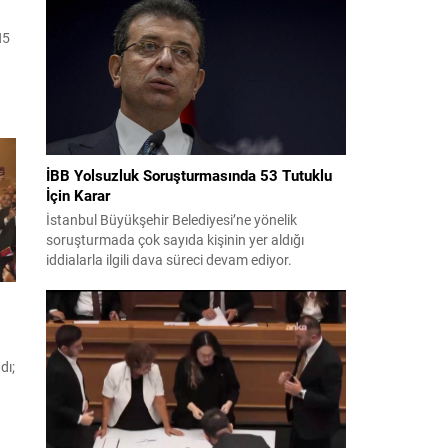
bildiri, ülke güvenliği ve bölgesel gelişmelere dair
değerlendirmeleri içermektedir. Yaklaşık 2 saat
H5
15 dakika süren oturumun sonuç metninde;
terörle mücadele, bölgesel istikrar,...
lu
İBB Yolsuzluk Soruşturmasında 53 Tutuklu
İçin Karar
nd
İstanbul Büyükşehir Belediyesi’ne yönelik
soruşturmada çok sayıda kişinin yer aldığı
iddialarla ilgili dava süreci devam ediyor.
Mahkeme, savcının görüşünü aldıktan sonra
sanıkların tutukluluk hallerini ayrı ayrı
değerlendirdi. İnceleme sonucunda, aralarında
Ekrem İmamoğlu’nun da bulunduğu 53 tutuklu
hakkında tutukluluk hallerinin sürdürülmesine
dı;
karar verildi. İddialar ve değerlendirilen talepler
Soruşturma kapsamında sanıklara yöneltilen...
k