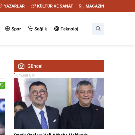
YAZARLAR
KÜLTÜR VE SANAT
MAGAZİN
Spor
Sağlık
Teknoloji
Güncel
Tümünü Gör
Özgür Özel ve Veli Ağbaba Hakkında