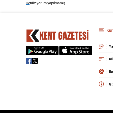
Henüz yorum yapılmamış.
Kur
Ya
Kü
İl
Gi