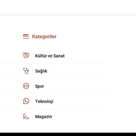
Özkök hakkında ‘Cumhurbaşkanına hakaret’
suçundan re’sen soruşturma başlatıldı. Özkök,
hakkındaki soruşturma kapsamında
Çağlayan’daki İstanbul Adalet Sarayı’na giderek
savcılığa ifade verdi. İfadesinin ardından
adliyeden ayrıldığı bildirildi. Programdaki sözleri
Kategoriler
ve savunması...
Kültür ve Sanat
Sağlık
Spor
Teknoloji
Magazin