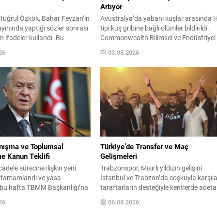
Artıyor
rtuğrul Özkök, Bahar Feyzan’ın
Avustralya’da yabani kuşlar arasında 
ınında yaptığı sözler sonrası
tipi kuş gribine bağlı ölümler bildirildi.
n ifadeler kullandı. Bu
Commonwealth Bilimsel ve Endüstriyel
r üzerine İstanbul Cumhuriyet
Araştırma Kurumu (CSIRO) tarafından
26
03.08.2026
ğı tarafından Özkök hakkında
yapılan testler, South Australia’daki
şkanına hakaret’ suçundan
Baudin Kayalıkları’nda tespit edilen top
şturma başlatıldı. Özkök,
ölümlerin H5 kaynaklı olduğunu
i soruşturma kapsamında
doğruladı. Vaka teyitleri sadece South
ki İstanbul Adalet Sarayı’na
Australia ile sınırlı kalmadı; Western
cılığa ifade verdi. İfadesinin
Australia, New South Wales, Queensla
iyeden ayrıldığı bildirildi.
ve Victoria’da da...
i sözleri ve savunması...
anışma ve Toplumsal
Türkiye’de Transfer ve Maç
e Kanun Teklifi
Gelişmeleri
adele sürecine ilişkin yeni
Trabzonspor, Mısırlı yıldızın gelişini
 tamamlandı ve yasa
İstanbul ve Trabzon’da coşkuyla karşıla
n bu hafta TBMM Başkanlığı’na
taraftarların desteğiyle kentlerde adeta
ekleniyor. Teklif, geniş bir
bir heyecan fırtınası esti. Beşiktaş
26
06.08.2026
a hazırlanırken AK Parti ve
cephesinde ise Başkan Serdal Adalı,
ı ile bazı diğer partilerde imza
Mohamed Salah transferiyle ilgili olara