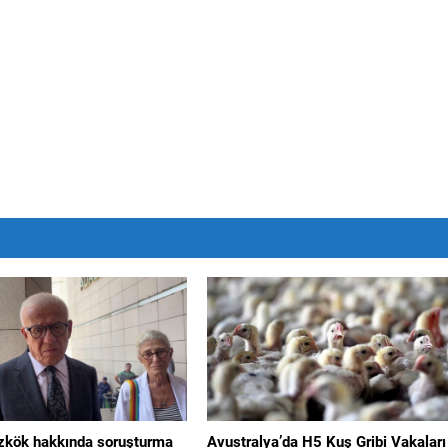
Özkök hakkında soruşturma
Avustralya’da H5 Kuş Gribi Vakaları