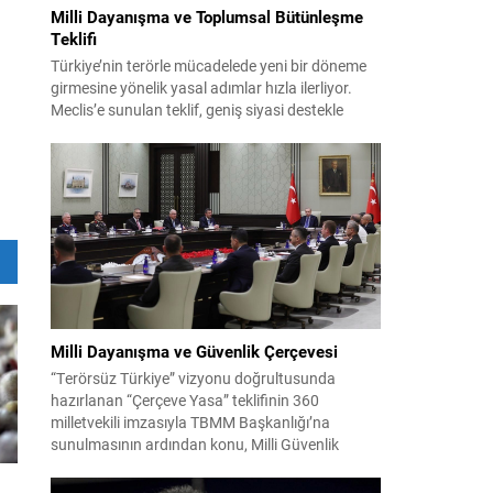
Milli Dayanışma ve Toplumsal Bütünleşme
Teklifi
Türkiye’nin terörle mücadelede yeni bir döneme
girmesine yönelik yasal adımlar hızla ilerliyor.
Meclis’e sunulan teklif, geniş siyasi destekle
birlikte toplumsal barış ve güvenliği
güçlendirmeyi amaçlıyor. AK Parti Genel
Başkanvekili Efkan Ala, teklifin 360’a yakın
milletvekilinin imzasıyla TBMM Başkanlığı’na
verildiğini belirterek, hem siyasi hem de
toplumsal düzeyde önemli bir destek
bulunduğunu...
Milli Dayanışma ve Güvenlik Çerçevesi
“Terörsüz Türkiye” vizyonu doğrultusunda
hazırlanan “Çerçeve Yasa” teklifinin 360
milletvekili imzasıyla TBMM Başkanlığı’na
sunulmasının ardından konu, Milli Güvenlik
Kurulu (MGK) toplantısında ele alınmıştır.
Toplantı sonrası yayımlanan sekiz maddelik