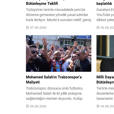
Bütünleşme Teklifi
başlatıldı
Türkiye’nin terörle mücadelede yeni bir
Gazeteci E
döneme girmesine yönelik yasal adımlar
YouTube yay
hızla ilerliyor. Meclis’e sunulan teklif, geniş
dikkat çeke
siyasi destekle birlikte toplumsal barış ve
açıklamala
07.08.2026
06.08.20
güvenliği güçlendirmeyi amaçlıyor. AK
Başsavcılı
Parti Genel Başkanvekili Efkan Ala,
‘Cumhurba
teklifin 360’a yakın milletvekilinin
re’sen soru
imzasıyla TBMM Başkanlığı’na verildiğini
hakkındak
belirterek, hem siyasi hem de toplumsal
Çağlayan’da
düzeyde önemli bir destek
giderek sav
bulunduğunu...
ardından adl
Programdak
Mohamed Salah’ın Trabzonspor’a
Milli Day
Maliyeti
Bütünleşm
Trabzonspor, dünyaca ünlü futbolcu
Terörle müc
Mohamed Salah ile iki yıllık anlaşma
düzenleme
sağlandığını resmen duyurdu. Kulüp
tasarısını
tarafından yapılan açıklamada oyuncuya
sunulması b
06.08.2026
04.08.20
her sezon için garanti ücret ve imza
mutabakatl
ödemesinin net şekilde belirtildiği
MHP gruplar