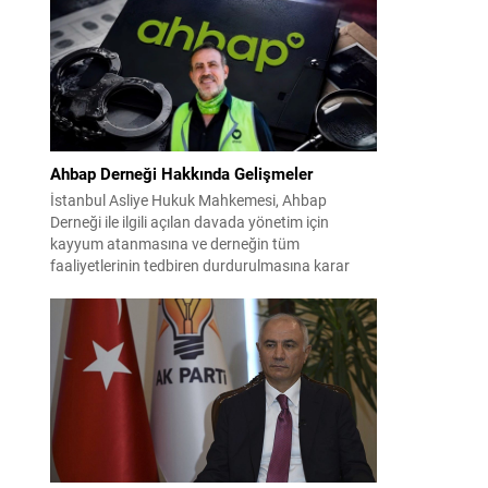
çalışmaların ardından şimdi sürecin yasal zemini,
12 maddelik bir çerçeve yasa ile şekillendiriliyor.
Bugün komisyonda görüşülecek olan bu yasa
taslağı,...
Ahbap Derneği Hakkında Gelişmeler
İstanbul Asliye Hukuk Mahkemesi, Ahbap
Derneği ile ilgili açılan davada yönetim için
kayyum atanmasına ve derneğin tüm
faaliyetlerinin tedbiren durdurulmasına karar
verdi. Daha önce mali denetim amaçlı kayyum
kararı verilmiş olup son adım doğrudan yönetime
ilişkin bir tedbir niteliği taşıyor. İstanbul Emniyet
Müdürlüğü Mali Suçlarla Mücadele Şube
Müdürlüğü ve İstanbul...