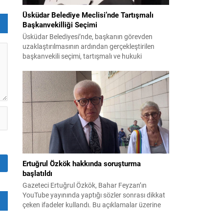
Üsküdar Belediye Meclisi’nde Tartışmalı
Başkanvekilliği Seçimi
Üsküdar Belediyesi’nde, başkanın görevden
uzaklaştırılmasının ardından gerçekleştirilen
başkanvekili seçimi, tartışmalı ve hukuki
itirazlara konu olacak uygulamalarla gündeme
geldi. Yapılan oylamada usul ve gizlilikle ilgili
ciddi iddialar ortaya atıldı; bazı oyların geçersiz
sayılması ve meclis içindeki yönlendirmeler
kamuoyunda tepkilere yol açtı. Seçim sürecinde
yaşanan gelişmeler, parti grupları arasındaki
gerilimi artırdı. CHP’nin...
Ertuğrul Özkök hakkında soruşturma
başlatıldı
Gazeteci Ertuğrul Özkök, Bahar Feyzan’ın
YouTube yayınında yaptığı sözler sonrası dikkat
çeken ifadeler kullandı. Bu açıklamalar üzerine
İstanbul Cumhuriyet Başsavcılığı tarafından