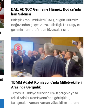
BAE: ADNOC Gemisine Hürmüz Boğazı’nda
İran Saldırısı
Birleşik Arap Emirlikleri (BAE), bugün Hürmüz
Boğazı’ndan geçen ADNOC ile ilişkili bir taşıyıcı
geminin İran tarafından füze saldırısına
i
uğradığını duyurdu. Yetkililer olayın kontrol altına
alındığını bildirirken saldırıyı kınadı ve Tahran’ı
korsanlıkla suçladı. WAM ajansının aktardığı ilk
açıklamada, ADNOC’a ait bir geminin sabah
saatlerinde hedef alındığı belirtildi; ilerleyen
dakikalarda ise BAE...
tü
TBMM Adalet Komisyonu’nda Milletvekilleri
Arasında Gerginlik
Terörsüz Türkiye sürecine ilişkin çerçeve yasa
teklifi Adalet Komisyonu’nda görüşüldü;
tartışmalar zaman zaman yükseldi ve oturum
kısa süreliğine kesintiye uğradı. Komisyon