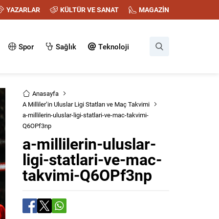
YAZARLAR
KÜLTÜR VE SANAT
MAGAZİN
Spor
Sağlık
Teknoloji
Anasayfa
A Milliler’in Uluslar Ligi Statları ve Maç Takvimi
a-millilerin-uluslar-ligi-statlari-ve-mac-takvimi-
Q6OPf3np
a-millilerin-uluslar-
ligi-statlari-ve-mac-
takvimi-Q6OPf3np