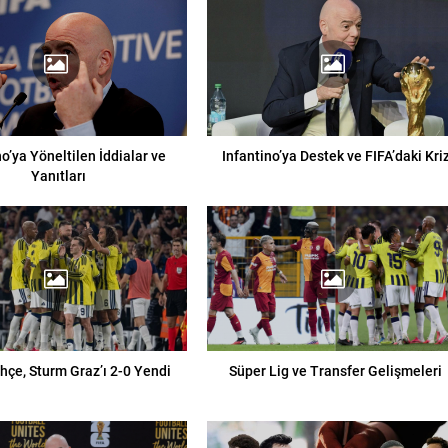
no’ya Yöneltilen İddialar ve
Infantino’ya Destek ve FIFA’daki Kri
Yanıtları
çe, Sturm Graz’ı 2-0 Yendi
Süper Lig ve Transfer Gelişmeleri