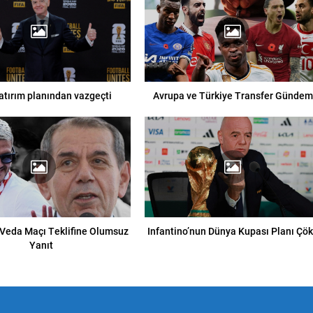
yatırım planından vazgeçti
Avrupa ve Türkiye Transfer Gündem
 Veda Maçı Teklifine Olumsuz
Infantino’nun Dünya Kupası Planı Çök
Yanıt