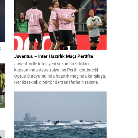
z
Juventus – Inter Hazırlık Maçı Perth’te
Juventus ile Inter, yeni sezon hazırlıkları
kapsamında Avustralya’nın Perth kentindeki
Optus Stadyumu’nda hazırlık maçında karşılaştı.
Her iki teknik direktör de transferlerin takıma
uyumunu ve oyuncuların fiziksel durumunu
değerlendirmek için bu mücadeleyi kritik bir
prova olarak kullandı. Karşılaşmada iki Türk
futbolcu sahada yer aldı: Juventus’ta Kenan
Yıldız ilk 11’de görev alırken,...