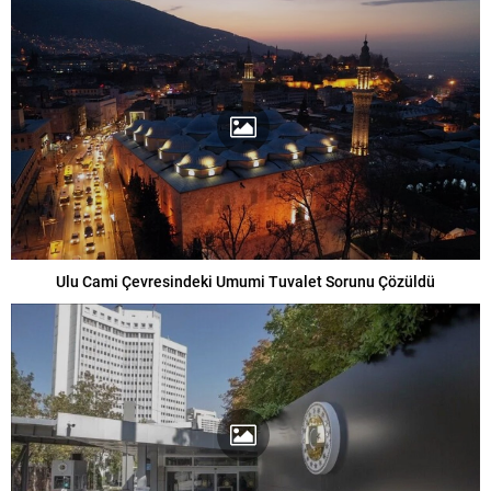
Ulu Cami Çevresindeki Umumi Tuvalet Sorunu Çözüldü