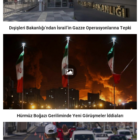
Dışişleri Bakanlığı’ndan İsrail’in Gazze Operasyonlarına Tepki
Hürmüz Boğazı Geriliminde Yeni Görüşmeler İddiaları