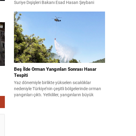
Suriye Dışişleri Bakanı Esad Hasan Şeybani
Ankara’da bir araya geldi. Görüşmede iki ülke
arasındaki iş birliği imkanları ve bölgesel istikrar
konuları detaylı şekilde ele alındı. Taraflar, komşu
ülkelerle ilişkilerin güçlendirilmesinin gerekliliği
üzerinde mutabık kaldı; ayrıca Suriye-Lübnan
ilişkilerine...
Beş İlde Orman Yangınları Sonrası Hasar
Tespiti
Yaz dönemiyle birlikte yükselen sıcaklıklar
nedeniyle Türkiye’nin çeşitli bölgelerinde orman
yangınları çıktı. Yetkililer, yangınların büyük
ölçüde kontrol altına alınmasına rağmen riskin
sürmesi nedeniyle vatandaşları dikkatli olmaya
çağırıyor. Çevre, Şehircilik ve İklim Değişikliği
Bakanı Murat Kurum, beş ilde yapılan hasar
tespitlerinin sonuçlarını paylaştı ve etkilenenlerin
yanında olunacağını vurguladı. Kayıtlar ve