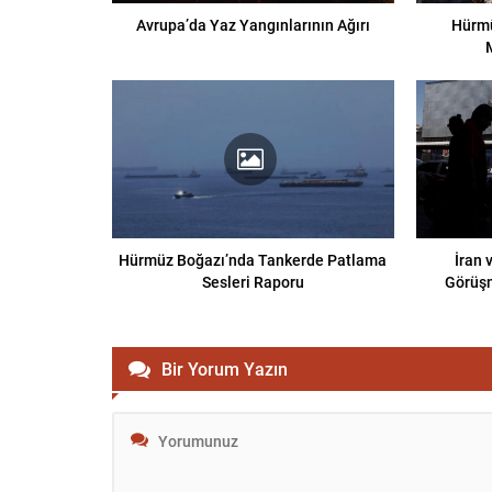
Avrupa’da Yaz Yangınlarının Ağırı
Hürmü
Hürmüz Boğazı’nda Tankerde Patlama
İran
Sesleri Raporu
Görüşm
Bir Yorum Yazın