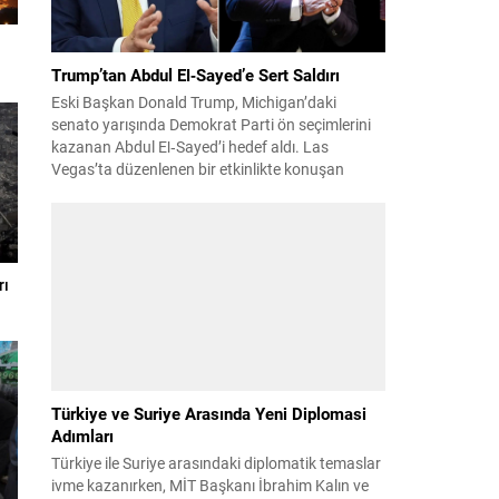
Trump’tan Abdul El‑Sayed’e Sert Saldırı
Eski Başkan Donald Trump, Michigan’daki
senato yarışında Demokrat Parti ön seçimlerini
kazanan Abdul El‑Sayed’i hedef aldı. Las
Vegas’ta düzenlenen bir etkinlikte konuşan
Trump, El‑Sayed’i İsrail ve Yahudi toplumuna
karşı olumsuz duygular taşıyan bir kişi olmakla
suçladı ve onu “komünist” olarak nitelendirdi.
Trump, konuşmasında El‑Sayed’in “Yahudilerden
nefret ettiğini” öne sürerek, bu...
rı
Türkiye ve Suriye Arasında Yeni Diplomasi
Adımları
Türkiye ile Suriye arasındaki diplomatik temaslar
ivme kazanırken, MİT Başkanı İbrahim Kalın ve