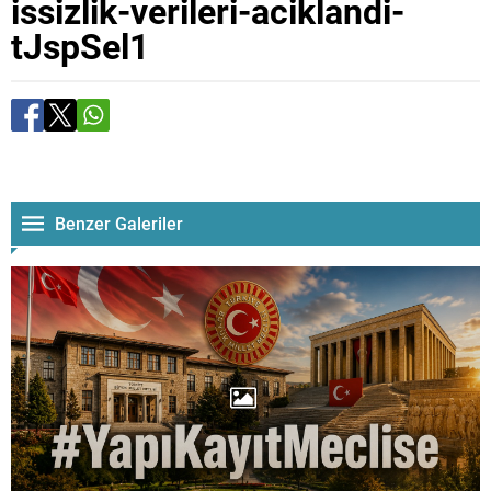
issizlik-verileri-aciklandi-
tJspSel1
Benzer Galeriler