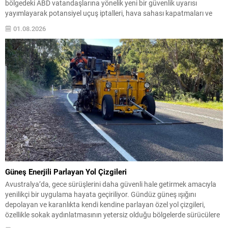
bölgedeki ABD vatandaşlarına yönelik yeni bir güvenlik uyarısı
yayımlayarak potansiyel uçuş iptalleri, hava sahası kapatmaları ve
seyahat aksaklıklarına karşı hazırlıklı olmalarını istedi. Yetkililer,
01.08.2026
vatandaşlardan yerel makamların talimatlarına uymalarını, güncel
yerel...
Güneş Enerjili Parlayan Yol Çizgileri
Avustralya’da, gece sürüşlerini daha güvenli hale getirmek amacıyla
yenilikçi bir uygulama hayata geçiriliyor. Gündüz güneş ışığını
depolayan ve karanlıkta kendi kendine parlayan özel yol çizgileri,
özellikle sokak aydınlatmasının yetersiz olduğu bölgelerde sürücülere
daha net bir görüş sunmayı hedefliyor. Fosforlu kaplamaya sahip bu