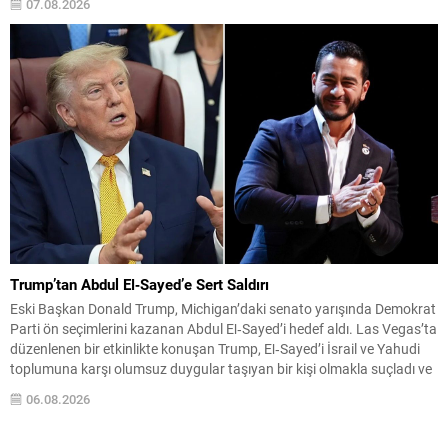
07.08.2026
yeni nesil şerit işaretleri sayesinde virajlar, şerit sınırları...
Trump’tan Abdul El‑Sayed’e Sert Saldırı
Eski Başkan Donald Trump, Michigan’daki senato yarışında Demokrat
Parti ön seçimlerini kazanan Abdul El‑Sayed’i hedef aldı. Las Vegas’ta
düzenlenen bir etkinlikte konuşan Trump, El‑Sayed’i İsrail ve Yahudi
toplumuna karşı olumsuz duygular taşıyan bir kişi olmakla suçladı ve
onu “komünist” olarak nitelendirdi. Trump, konuşmasında El‑Sayed’in
06.08.2026
“Yahudilerden nefret ettiğini” öne sürerek, bu...