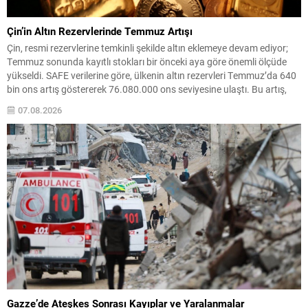
Çin’in Altın Rezervlerinde Temmuz Artışı
Çin, resmi rezervlerine temkinli şekilde altın eklemeye devam ediyor;
Temmuz sonunda kayıtlı stokları bir önceki aya göre önemli ölçüde
yükseldi. SAFE verilerine göre, ülkenin altın rezervleri Temmuz’da 640
bin ons artış göstererek 76.080.000 ons seviyesine ulaştı. Bu artış,
Çin’in aylık alımlarında yıl içinde dikkat çeken bir yükselişi temsil
07.08.2026
ediyor. Temmuz...
Gazze’de Ateşkes Sonrası Kayıplar ve Yaralanmalar