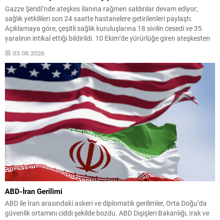
Gazze Şeridi’nde ateşkes ilanına rağmen saldırılar devam ediyor;
sağlık yetkilileri son 24 saatte hastanelere getirilenleri paylaştı.
Açıklamaya göre, çeşitli sağlık kuruluşlarına 18 sivilin cesedi ve 35
yaralının intikal ettiği bildirildi. 10 Ekim’de yürürlüğe giren ateşkesten
bu yana kayıplar ve yaralanmalarda ciddi artışlar gözlemleniyor.
03.08.2026
Resmi verilere göre ateşkesin başladığı tarihten itibaren...
ABD-İran Gerilimi
ABD ile İran arasındaki askeri ve diplomatik gerilimler, Orta Doğu’da
güvenlik ortamını ciddi şekilde bozdu. ABD Dışişleri Bakanlığı, Irak ve