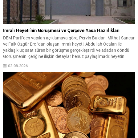
İmralı Heyeti’nin Görüşmesi ve Çerçeve Yasa Hazırlıkları
DEM Parti’den yapılan açıklamaya göre, Pervin Buldan, Mithat Sancar
ve Faik Özgür Erol’dan oluşan İmralı heyeti, Abdullah Öcalan ile
yaklaşık üç saat süren bir görüşme gerçekleştirdi ve adadan döndü.
Görüşmenin içeriğine ilişkin detaylar henüz paylaşılmadı; heyetin
konuyla ilgili açıklamayı yarın yapması bekleniyor. Çerçeve yasaya
02.08.2026
ilişkin son gelişmeler Terörsüz Türkiye çerçevesinde...