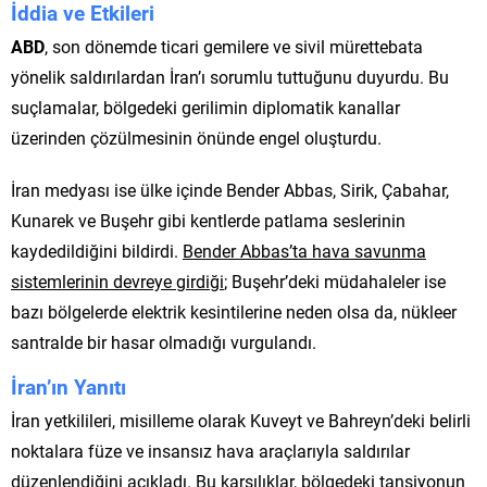
İddia ve Etkileri
ABD
, son dönemde ticari gemilere ve sivil mürettebata
yönelik saldırılardan İran’ı sorumlu tuttuğunu duyurdu. Bu
suçlamalar, bölgedeki gerilimin diplomatik kanallar
üzerinden çözülmesinin önünde engel oluşturdu.
İran medyası ise ülke içinde Bender Abbas, Sirik, Çabahar,
Kunarek ve Buşehr gibi kentlerde patlama seslerinin
kaydedildiğini bildirdi.
Bender Abbas’ta hava savunma
sistemlerinin devreye girdiği
; Buşehr’deki müdahaleler ise
bazı bölgelerde elektrik kesintilerine neden olsa da, nükleer
santralde bir hasar olmadığı vurgulandı.
İran’ın Yanıtı
İran yetkilileri, misilleme olarak Kuveyt ve Bahreyn’deki belirli
noktalara füze ve insansız hava araçlarıyla saldırılar
düzenlendiğini açıkladı. Bu karşılıklar, bölgedeki tansiyonun