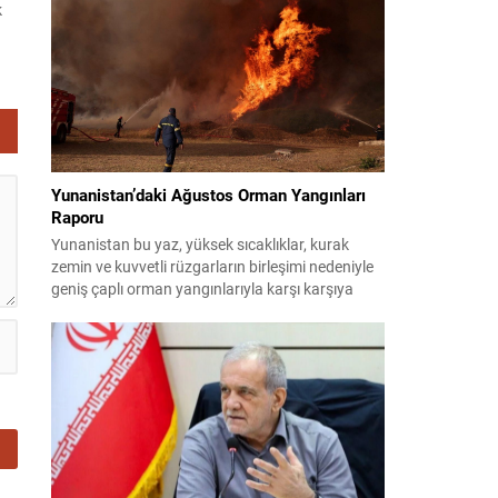
k
planlıyor. Parti yöneticileri ve komisyon
danışmanları, şirketler, yükleniciler ve finans
kor
kuruluşları üzerinden belge ve tanıklık toplama
yöntemlerini değerlendiriyor. Demokratlar, Beyaz
Saray’la doğrudan çatışmaya...
en
bu
Yunanistan’daki Ağustos Orman Yangınları
Raporu
Yunanistan bu yaz, yüksek sıcaklıklar, kurak
zemin ve kuvvetli rüzgarların birleşimi nedeniyle
geniş çaplı orman yangınlarıyla karşı karşıya
kaldı. Birçok bölge büyük zarar gördü; bazı
yerleşim birimleri tahliye edildi ve geniş orman
alanları yok oldu. 31 Temmuz’da Attiki’nin batısı
ile Voiotia’da başlayan yangınlar yoğun
müdahale sonucu birkaç gün süren çabalarla...