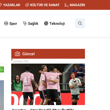
YAZARLAR
KÜLTÜR VE SANAT
MAGAZİN
Spor
Sağlık
Teknoloji
Güncel
Tümünü Gör
Juventus – Inter Hazırlık Maçı Perth’te