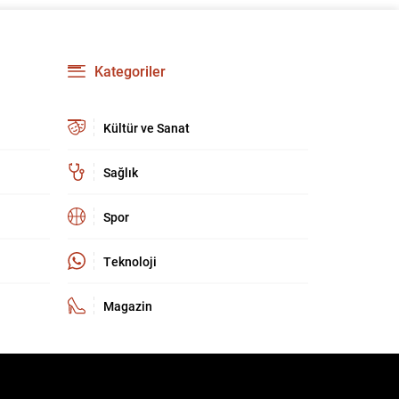
geçirilme aşamasına yaklaştığını belirtti ve
bölgedeki uzun süreli yaraların kapanacağına
dair umutlu mesajlar verdi. Gürlek, “Bölge
insanımızın 40 yılı aşkın süredir kanayan yarası
Kategoriler
olan bu tehlikeden, devletimizin kalkınması ve
huzuru için kurtulma vaktine...
Kültür ve Sanat
Sağlık
Spor
Teknoloji
Magazin