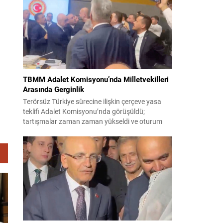
korsanlıkla suçladı. WAM ajansının aktardığı ilk
açıklamada, ADNOC’a ait bir geminin sabah
saatlerinde hedef alındığı belirtildi; ilerleyen
dakikalarda ise BAE...
TBMM Adalet Komisyonu’nda Milletvekilleri
Arasında Gerginlik
Terörsüz Türkiye sürecine ilişkin çerçeve yasa
teklifi Adalet Komisyonu’nda görüşüldü;
tartışmalar zaman zaman yükseldi ve oturum
kısa süreliğine kesintiye uğradı. Komisyon
çalışmalarında kimi milletvekilleri arasında sözlü
gerilim yaşandı, daha sonra fiziksel arbede çıktı.
Görüşme sırasında İyi Parti ile MHP milletvekilleri
arasında söz düellosu başladı; taraflar birbirlerini
sert ifadelerle eleştirdi. Tartışma...