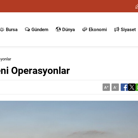
Bursa
Gündem
Dünya
Ekonomi
Siyaset
syonlar
eni Operasyonlar
A
+
A
-