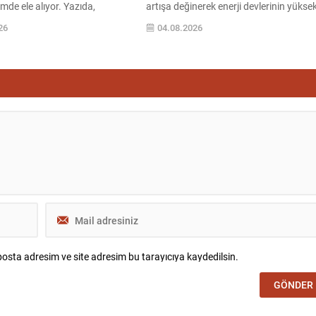
çimde ele alıyor. Yazıda,
artışa değinerek enerji devlerinin yükse
ev sahipliğinde gerçekleştirilen
kârlarından şikâyet etti. ExxonMobil ile
26
04.08.2026
er Zirvesi’nin Türkiye’yi
Chevron’un ikinci çeyrekte açıkladığı re
merkezine daha yakın konuma
kârlara dikkat çekip, tüketicinin ödediği
de ediliyor. Analizde,
fiyatların düşürülmesi gerektiğini
 hem askeri hem de coğrafi
savundu. Trump, Oval Ofis’te düzenlen
 üzerinden ittifak içinde giderek
bir imza töreni sonrası gazetecilere
 hale geldiği vurgulanıyor.
verdiği yanıtta, arz sıkışıklığı nedeniyle 
şirketlerin olağanüstü kazanç...
osta adresim ve site adresim bu tarayıcıya kaydedilsin.