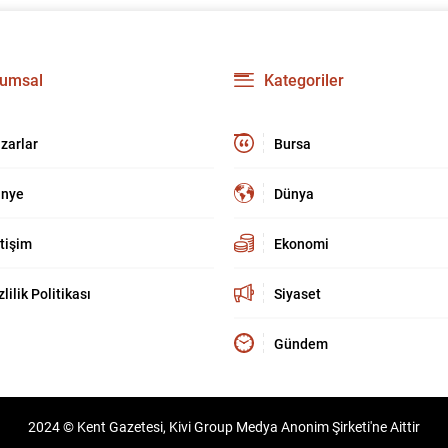
umsal
Kategoriler
zarlar
Bursa
nye
Dünya
etişim
Ekonomi
zlilik Politikası
Siyaset
Gündem
2024 © Kent Gazetesi, Kivi Group Medya Anonim Şirketi'ne Aittir