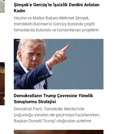
Şimşek’e Gercüş’te İşsizlik Derdini Anlatan
Kadın
Hazine ve Maliye Bakanı Mehmet Şimşek,
memleketi Batman’ın Gercüş ilçesinde çeşitli
temaslarda bulundu ve tamamlanan projelerin
açılış törenlerine katıldı. Ziyareti sırasında, bölge
sakinleriyle sohbet ettiği esnada bir yaşlı kadının
çocuklarının işsizliğine dair yakınmasını dinledi.
Kadının dertlerini Kürtçe olarak doğrudan Bakan
n
Şimşek’e aktarması, orada bulunanların ilgisini
ar
çekti. Şimşek ise samimi bir...
i
Demokratların Trump Çevresine Yönelik
Soruşturma Stratejisi
Demokrat Parti, Temsilciler Meclisi’nde
çoğunluğu yeniden ele geçirmeye hazırlanırken,
Başkan Donald Trump’ı doğrudan azletme
yoluna gitmek yerine, onun siyasi ve ticari ağını
hedef alan kapsamlı soruşturmalar yürütmeyi