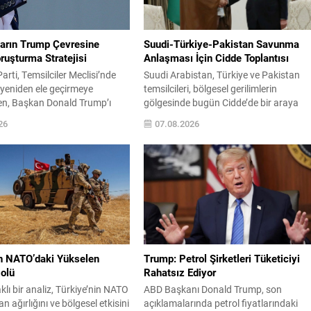
arın Trump Çevresine
Suudi-Türkiye-Pakistan Savunma
ruşturma Stratejisi
Anlaşması İçin Cidde Toplantısı
rti, Temsilciler Meclisi’nde
Suudi Arabistan, Türkiye ve Pakistan
yeniden ele geçirmeye
temsilcileri, bölgesel gerilimlerin
ken, Başkan Donald Trump’ı
gölgesinde bugün Cidde’de bir araya
zletme yoluna gitmek yerine,
gelerek ortak bir savunma anlaşmasını
26
07.08.2026
 ve ticari ağını hedef alan
resmileştirmeye hazırlanıyor. Üç ülkeni
oruşturmalar yürütmeyi
yetkilileri, son dönemde artan çatışmal
Parti yöneticileri ve komisyon
ve deniz taşımacılığındaki aksaklıkların
, şirketler, yükleniciler ve
yarattığı riskleri gerekçe göstererek
luşları üzerinden belge ve
uzlaşma sağladı. Görüşmeye ilişkin bilg
plama yöntemlerini
veren Suudi askeri kaynaklar, uzun
iyor. Demokratlar, Beyaz
süredir müzakere edilen metnin son...
oğrudan çatışmaya...
in NATO’daki Yükselen
Trump: Petrol Şirketleri Tüketiciyi
Rolü
Rahatsız Ediyor
klı bir analiz, Türkiye’nin NATO
ABD Başkanı Donald Trump, son
an ağırlığını ve bölgesel etkisini
açıklamalarında petrol fiyatlarındaki