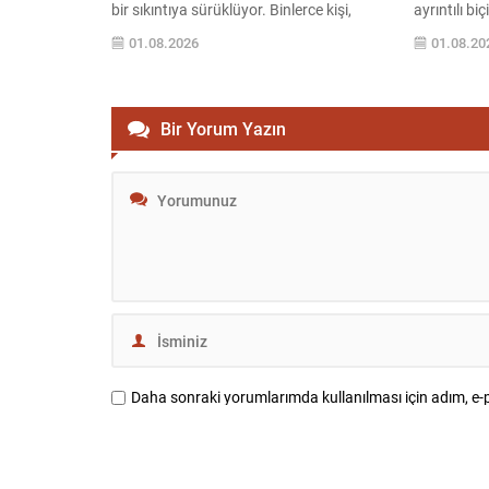
bir sıkıntıya sürüklüyor. Binlerce kişi,
ayrıntılı bi
saldırılar sonucu evlerini kaybedip
Erdoğan’ın 
01.08.2026
01.08.20
çadırlarda veya kamplarda yaşamak
NATO Liderl
zorunda kalırken temel yaşam ihtiyacı
ittifakın 
olan suya ulaşabilmek için sürekli çaba
taşıdığı ifa
harcıyor. Su dağıtımları sınırlı ve düzensiz
Türkiye’nin
Bir Yorum Yazın
olduğundan aileler süregelen
avantajları
belirsizlikle...
vazgeçilmez
Bu...
Daha sonraki yorumlarımda kullanılması için adım, e-p