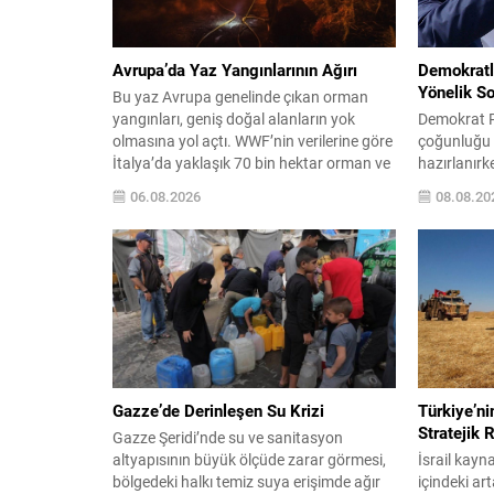
Avrupa’da Yaz Yangınlarının Ağırı
Demokratl
Yönelik So
Bu yaz Avrupa genelinde çıkan orman
yangınları, geniş doğal alanların yok
Demokrat Pa
olmasına yol açtı. WWF’nin verilerine göre
çoğunluğu 
İtalya’da yaklaşık 70 bin hektar orman ve
hazırlanır
doğal alan kül oldu; bu kaybın büyüklüğü
doğrudan a
06.08.2026
08.08.20
yaklaşık 100 bin futbol sahasına denk
onun siyasi
gösteriliyor. Yangınların üçte birinden
kapsamlı s
fazlası koruma altındaki bölgelere zarar
planlıyor. 
verirken, son 20 yılda...
danışmanları
finans kuru
tanıklık to
değerlendir
Saray’la d
Gazze’de Derinleşen Su Krizi
Türkiye’n
Stratejik 
Gazze Şeridi’nde su ve sanitasyon
altyapısının büyük ölçüde zarar görmesi,
İsrail kayna
bölgedeki halkı temiz suya erişimde ağır
içindeki art