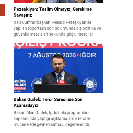
Pezeşkiyan: Teslim Olmayız, Gerekirse
Savaşırız
İran Cumhurbaşkanı Mesud Pezeşkiyan ile
yapılan röportajın son bölümünde dış politika ve
güvenlik meseleleri hakkında güçlü mesajlar
verildi. Pezeşkiyan, ülkesi için hem diplomasi
hem de savunmaya hazır olduklarını vurguladı ve
uygulamaya konulamayan 14 Haziran
mutabakat zaptına ilişkin görüşlerini paylaştı.
“Mutabakat zaptını savunacağız; geri adım
atmayız” Pezeşkiyan, varılan anlaşmanın
savunulacağını belirterek,...
Bakan Gürlek: Terör Sürecinde Son
Aşamadayız
Bakan Akın Gürlek, Iğdır’daki programları
kapsamında yaptığı açıklamalarda terörle
mücadelede gelinen safhayı değerlendirdi.
Provokasyonlara rağmen, sürecin fiiliyata