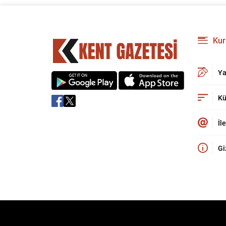
Kur
Ya
Kü
İl
Gi