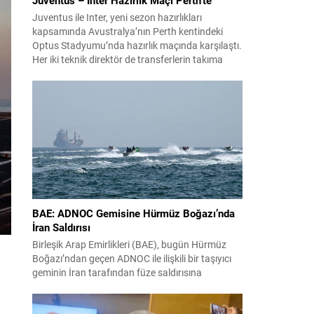
Juventus ile Inter, yeni sezon hazırlıkları
kapsamında Avustralya’nın Perth kentindeki
Optus Stadyumu’nda hazırlık maçında karşılaştı.
Her iki teknik direktör de transferlerin takıma
uyumunu ve oyuncuların fiziksel durumunu
değerlendirmek için bu mücadeleyi kritik bir
prova olarak kullandı. Karşılaşmada iki Türk
futbolcu sahada yer aldı: Juventus’ta Kenan
Yıldız ilk 11’de görev alırken,...
BAE: ADNOC Gemisine Hürmüz Boğazı’nda
İran Saldırısı
Birleşik Arap Emirlikleri (BAE), bugün Hürmüz
Boğazı’ndan geçen ADNOC ile ilişkili bir taşıyıcı
geminin İran tarafından füze saldırısına
uğradığını duyurdu. Yetkililer olayın kontrol altına
alındığını bildirirken saldırıyı kınadı ve Tahran’ı