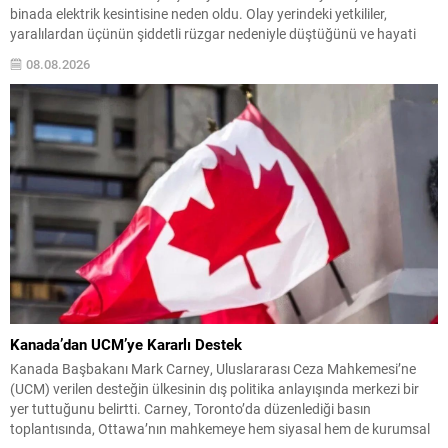
binada elektrik kesintisine neden oldu. Olay yerindeki yetkililer,
yaralılardan üçünün şiddetli rüzgar nedeniyle düştüğünü ve hayati
tehlikelerinin bulunmadığını bildirdi. Japonya Meteoroloji Ajansı
08.08.2026
verilerine göre tayfun, yerel saatle 03.00 civarında Kume Adası’nın
yaklaşık 160...
Kanada’dan UCM’ye Kararlı Destek
Kanada Başbakanı Mark Carney, Uluslararası Ceza Mahkemesi’ne
(UCM) verilen desteğin ülkesinin dış politika anlayışında merkezi bir
yer tuttuğunu belirtti. Carney, Toronto’da düzenlediği basın
toplantısında, Ottawa’nın mahkemeye hem siyasal hem de kurumsal