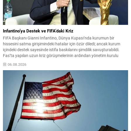
Infantino’ya Destek ve FIFA’daki Kriz
FIFA Başkanı Gianni Infantino, Dünya Kupası’nda kurumun bir
hissesini satma girişimindeki hatalar için özür diledi; ancak kurum
içindeki destek sayesinde istifa baskılarını şimdilik savuşturabildi.
Fas’ta yapılan uzun kriz görüşmelerinin ardından yönetim kurulu
Infantino’ya tam destek verdiğini açıkladı. Sızdırılan plan detayları ve
06.08.2026
ulusal federasyonlara verilen teşvik tekliflerinin ortaya çıkışı, yoğun
eleştirilere...