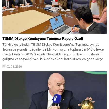
TBMM Dilekçe Komisyonu Temmuz Raporu Özeti
Türkiye genelinden TBMM Dilekçe Komisyonu’na Temmuz ayında
iletilen başvurular değerlendirildi. Komisyona toplam bin 610 dilekçe
ulaştı; bunların 207’si kadınlardan geldi. En yoğun başvuru alanları
çalışma ve sosyal güvenlik ile adalet konuları olurken, en çok dilekçe
gönderen iller İstanbul, Ankara ve İzmir olarak sıralandı. Komisyonun
02.08.2026
inceleme kayıtlarında, vatandaşlardan farklı ve dikkat...