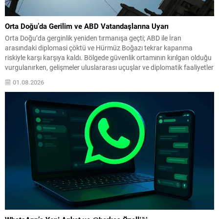
Orta Doğu’da Gerilim ve ABD Vatandaşlarına Uyarı
Orta Doğu’da gerginlik yeniden tırmanışa geçti; ABD ile İran
arasındaki diplomasi çöktü ve Hürmüz Boğazı tekrar kapanma
riskiyle karşı karşıya kaldı. Bölgede güvenlik ortamının kırılgan olduğu
vurgulanırken, gelişmeler uluslararası uçuşlar ve diplomatik faaliyetler
üzerinde etkili olma potansiyeli taşıyor. ABD yönetimi, çatışma olasılığı
01.08.2026
ve beklenmedik operasyonlara karşı bölgedeki vatandaşlarını dikkatli
olmaya...