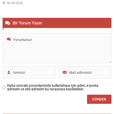
düzeyde katkı sağlamaya devam edeceğini söyledi. Carney, küresel
06.08.2026
arenadaki gerilimlerin artmasıyla birlikte UCM’nin sorumluluklarının
büyüdüğünü ifade etti ve uluslararası...
Bir Yorum Yazın
Daha sonraki yorumlarımda kullanılması için adım, e-posta
adresim ve site adresim bu tarayıcıya kaydedilsin.