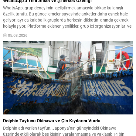
WhatsApp’a Yeni Anket ve @herkes Özelliği
WhatsApp, grup deneyimini geliştirmek amacıyla birkaç kullanışlı
özellik tanıttı. Bu güncellemeler sayesinde anketler daha esnek hale
geliyor; ayrıca kalabalık gruplarda herkesin dikkatini anında çekmek
kolaylaşıyor. Platforma eklenen yenilikler, grup içi organizasyonları ve
duyuruları yönetmeyi daha pratik bir hâle getiriyor. Aşağıda öne çıkan
05.08.2026
değişiklikler ve kullanım notları özetlenmiştir. Anketlerde esneklik ve...
Dolphin Tayfunu Okinawa ve Çin Kıyılarını Vurdu
Dolphin adı verilen tayfun, Japonya’nın güneyindeki Okinawa
üzerinde etkili olarak beş kişinin yaralanmasına ve yaklaşık 14 bin