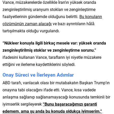
Vance, müzakerelerde özellikle İran’ın yüksek oranda
zenginleştirilmiş uranyum stokları ve zenginleştirme
faaliyetlerinin gündemde olduğunu belirtti.
Bu konuların
çözümünün zaman alacağı
ve bazı ayrıntıların hâlâ
tartışılmakta olduğu vurgulandı.
“Nükleer konuyla ilgili birkaç mesele var: yüksek oranda
zenginleştirilmiş stoklar ve zenginleştirme sorunu.”
ifadesini kullanan Vance, tarafların iyi niyetle müzakere
ettiğini ve ilerleme kaydettiklerini söyledi.
Onay Süreci ve İlerleyen Adımlar
ABD tarafı, varılacak olası bir mutabakatın Başkan Trump’ın
onayına tabi olacağını ifade etti. Vance, kısa vadede
anlaşma sağlanıp sağlanamayacağı konusunda temkinli bir
iyimserlik sergileyerek
“Bunu başaracağımızı garanti
edemem, ama şu anda bu konuda oldukça iyimserim.”