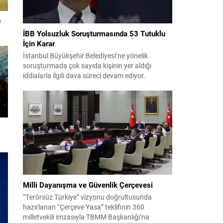
e
İBB Yolsuzluk Soruşturmasında 53 Tutuklu
İçin Karar
İstanbul Büyükşehir Belediyesi’ne yönelik
soruşturmada çok sayıda kişinin yer aldığı
iddialarla ilgili dava süreci devam ediyor.
Mahkeme, savcının görüşünü aldıktan sonra
sanıkların tutukluluk hallerini ayrı ayrı
değerlendirdi. İnceleme sonucunda, aralarında
Ekrem İmamoğlu’nun da bulunduğu 53 tutuklu
hakkında tutukluluk hallerinin sürdürülmesine
karar verildi. İddialar ve değerlendirilen talepler
Soruşturma kapsamında sanıklara yöneltilen...
Milli Dayanışma ve Güvenlik Çerçevesi
“Terörsüz Türkiye” vizyonu doğrultusunda
hazırlanan “Çerçeve Yasa” teklifinin 360
milletvekili imzasıyla TBMM Başkanlığı’na