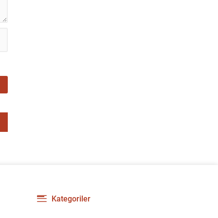
gerilimi artırdı. CHP’nin...
Kategoriler