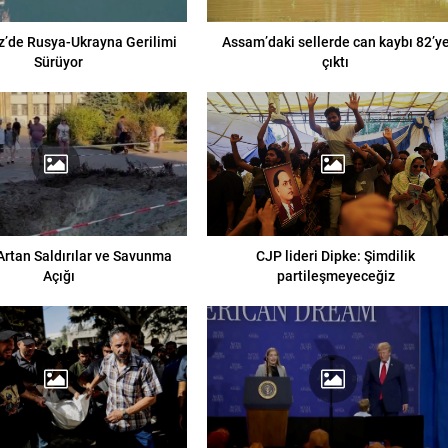
z’de Rusya-Ukrayna Gerilimi
Assam’daki sellerde can kaybı 82’y
Sürüyor
çıktı
Artan Saldırılar ve Savunma
CJP lideri Dipke: Şimdilik
Açığı
partileşmeyeceğiz