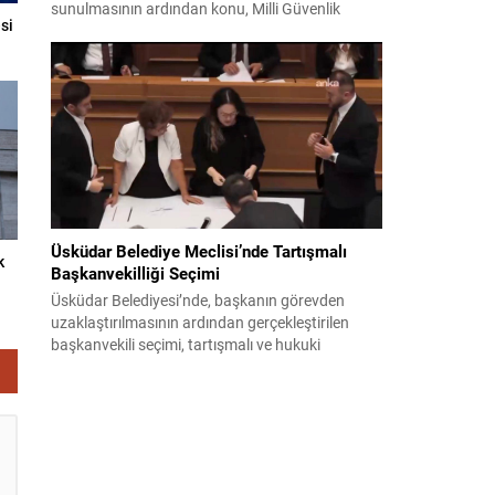
sunulmasının ardından konu, Milli Güvenlik
si
Kurulu (MGK) toplantısında ele alınmıştır.
Toplantı sonrası yayımlanan sekiz maddelik
bildiri, ülke güvenliği ve bölgesel gelişmelere dair
değerlendirmeleri içermektedir. Yaklaşık 2 saat
15 dakika süren oturumun sonuç metninde;
terörle mücadele, bölgesel istikrar,...
Üsküdar Belediye Meclisi’nde Tartışmalı
k
Başkanvekilliği Seçimi
Üsküdar Belediyesi’nde, başkanın görevden
uzaklaştırılmasının ardından gerçekleştirilen
başkanvekili seçimi, tartışmalı ve hukuki
itirazlara konu olacak uygulamalarla gündeme
geldi. Yapılan oylamada usul ve gizlilikle ilgili
ciddi iddialar ortaya atıldı; bazı oyların geçersiz
sayılması ve meclis içindeki yönlendirmeler
kamuoyunda tepkilere yol açtı. Seçim sürecinde
yaşanan gelişmeler, parti grupları arasındaki