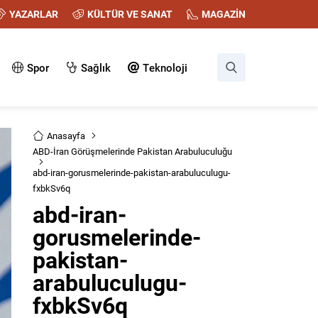
YAZARLAR
KÜLTÜR VE SANAT
MAGAZİN
Spor
Sağlık
Teknoloji
Anasayfa
ABD-İran Görüşmelerinde Pakistan Arabuluculuğu
abd-iran-gorusmelerinde-pakistan-arabuluculugu-
fxbkSv6q
abd-iran-
gorusmelerinde-
pakistan-
arabuluculugu-
fxbkSv6q