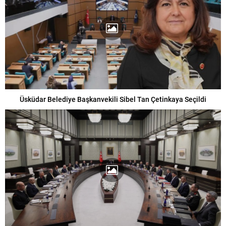
Üsküdar Belediye Başkanvekili Sibel Tan Çetinkaya Seçildi