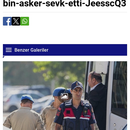
bin-asker-sevk-etti-JeesscQ3
Benzer Galeriler