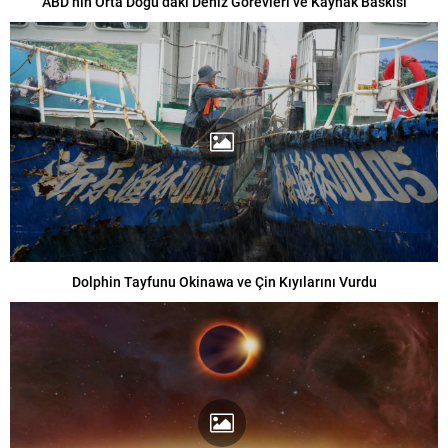
ABD’nin Orta Doğu’daki Deniz Görevleri ve Kaynak Baskısı
Dolphin Tayfunu Okinawa ve Çin Kıyılarını Vurdu