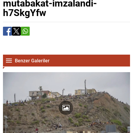
mutabakat-imzalandi-
h7SkgYfw
Benzer Galeriler