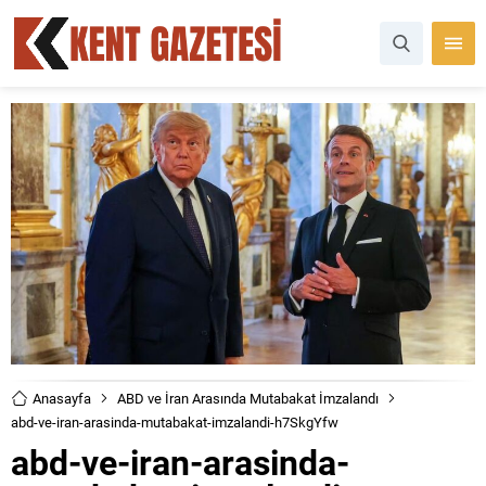
Anasayfa
ABD ve İran Arasında Mutabakat İmzalandı
abd-ve-iran-arasinda-mutabakat-imzalandi-h7SkgYfw
abd-ve-iran-arasinda-