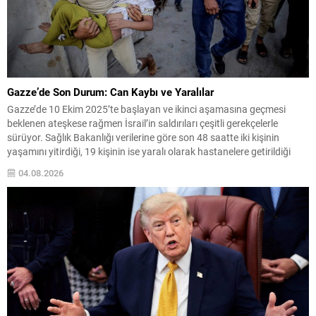
Gazze’de Son Durum: Can Kaybı ve Yaralılar
Gazze’de 10 Ekim 2025’te başlayan ve ikinci aşamasına geçmesi
beklenen ateşkese rağmen İsrail’in saldırıları çeşitli gerekçelerle
sürüyor. Sağlık Bakanlığı verilerine göre son 48 saatte iki kişinin
yaşamını yitirdiği, 19 kişinin ise yaralı olarak hastanelere getirildiği
bildirildi. Ateşkesin yürürlüğe girdiği tarihten bu yana Gazze’deki
04.08.2026
saldırılarda toplam can kaybının 1.252’ye, yaralı sayısının...