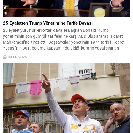
25 Eyaletten Trump Yönetimine Tarife Davası
25 eyalet yürüttükleri ortak dava ile Başkan Donald Trump
yönetiminin son gümrük tarifelerine karşı ABD Uluslararası Ticaret
Mahkemesi’ne itiraz etti. Başsavcılar, yönetimin 1974 tarihli Ticaret
Yasası’nın 301. bölümü kapsamında aldığı kararın yasal sınırları
aştığını ve İdari Usul Yasası’nı ihlal ettiğini savundu. Dava metninde,
04.08.2026
getirilen tarifelerin iddia edilen zorla çalıştırma uygulamalarını...