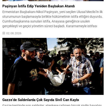
Paşinyan İstifa Edip Yeniden Başbakan Atandı
Ermenistan Başbakanı Nikol Paşinyan, yeni seçilen Ulusal Meclis’in ilk
oturumunun başlamasıyla birlikte hükümetinin istifa ettiğini duyurdu.
Cumhurbaşkanına sunulan istifa, Anayasa gereğince usulen
gerçekleşti ve geçici yönetim süreci başladı. Kararnameyle istifası
kabul edilen hükümet, yeni atama yapılana dek görevlerine devam
02.08.2026
edecek. Aynı gün yayımlanan ikinci kararnameyle ise Paşinyan
resmen tekrar başbakan...
Gazze’de Saldırılarda Çok Sayıda Sivil Can Kaybı
Gazze kentinde son saldırılar, ateşkese rağmen birçok sivilin hayatını