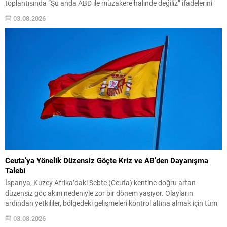
toplantısında “Şu anda ABD ile müzakere halinde değiliz” ifadelerini
kullandı ve mevcut diplomatik temasların esasen Umman ile Hürmüz
03.08.2026
Boğazı’nın geçiş güvenliğine ilişkin olduğunu belirtti. Hürmüz Boğazı,
çatışmayı sonlandırma...
Ceuta’ya Yönelik Düzensiz Göçte Kriz ve AB’den Dayanışma
Talebi
İspanya, Kuzey Afrika’daki Sebte (Ceuta) kentine doğru artan
düzensiz göç akını nedeniyle zor bir dönem yaşıyor. Olayların
ardından yetkililer, bölgedeki gelişmeleri kontrol altına almak için tüm
imkanları seferber ettiklerini bildirdi. İçişleri Bakanı Albares, konuyla
03.08.2026
ilgili değerlendirmesinde, yarın yapılacak toplantıda Avrupa Birliği