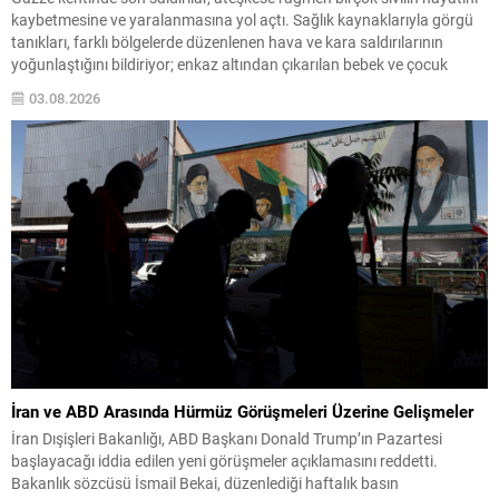
kaybetmesine ve yaralanmasına yol açtı. Sağlık kaynaklarıyla görgü
tanıkları, farklı bölgelerde düzenlenen hava ve kara saldırılarının
yoğunlaştığını bildiriyor; enkaz altından çıkarılan bebek ve çocuk
görüntüleri bölgedeki insani krizin derinliğini gözler önüne seriyor.
03.08.2026
Hastanelerde düzenlenen cenaze törenleri ve hasta-sivil kayıtları, ölü
sayısının...
İran ve ABD Arasında Hürmüz Görüşmeleri Üzerine Gelişmeler
İran Dışişleri Bakanlığı, ABD Başkanı Donald Trump’ın Pazartesi
başlayacağı iddia edilen yeni görüşmeler açıklamasını reddetti.
Bakanlık sözcüsü İsmail Bekai, düzenlediği haftalık basın