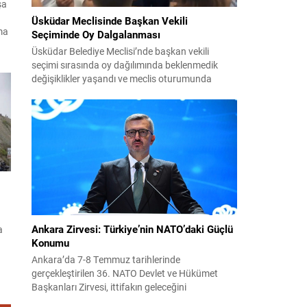
şa
Üsküdar Meclisinde Başkan Vekili
ma
Seçiminde Oy Dalgalanması
Üsküdar Belediye Meclisi’nde başkan vekili
seçimi sırasında oy dağılımında beklenmedik
değişiklikler yaşandı ve meclis oturumunda
de
gergin anlar oluştu. Soruşturma kapsamında
görevden uzaklaştırılan Sinem Dedetaş’ın yerine
dik
seçilecek isim için yapılan oylamalarda parti içi
dengeler gündemin merkezine oturdu. CHP’nin
adayı Sibel Tan Çetinkaya ile AK Parti’nin adayı
Dündar Ziya Gültekin arasında geçen...
Ankara Zirvesi: Türkiye’nin NATO’daki Güçlü
a
Konumu
a
Ankara’da 7-8 Temmuz tarihlerinde
gerçekleştirilen 36. NATO Devlet ve Hükümet
Başkanları Zirvesi, ittifakın geleceğini
şekillendiren ve Türkiye’nin rolünü görünür kılan