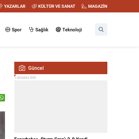
YAZARLAR
KÜLTÜR VE SANAT
MAGAZİN
Spor
Sağlık
Teknoloji
Güncel
Tümünü Gör
Fenerbahçe, Sturm Graz’ı 2-0 Yendi