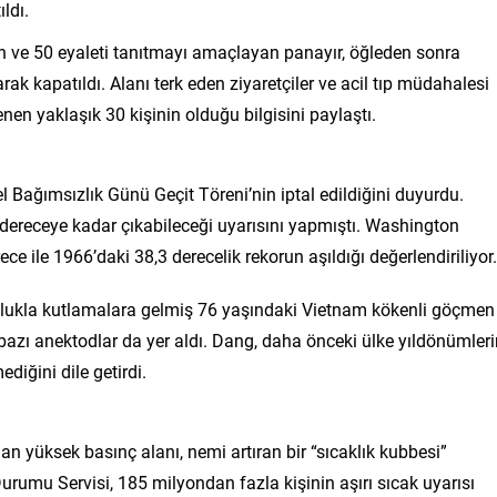
ldı.
 ve 50 eyaleti tanıtmayı amaçlayan panayır, öğleden sonra
rak kapatıldı. Alanı terk eden ziyaretçiler ve acil tıp müdahalesi
lenen yaklaşık 30 kişinin olduğu bilgisini paylaştı.
l Bağımsızlık Günü Geçit Töreni’nin iptal edildiğini duyurdu.
 dereceye kadar çıkabileceği uyarısını yapmıştı. Washington
ce ile 1966’daki 38,3 derecelik rekorun aşıldığı değerlendiriliyor.
culukla kutlamalara gelmiş 76 yaşındaki Vietnam kökenli göçmen
e bazı anektodlar da yer aldı. Dang, daha önceki ülke yıldönümler
diğini dile getirdi.
an yüksek basınç alanı, nemi artıran bir “sıcaklık kubbesi”
Durumu Servisi, 185 milyondan fazla kişinin aşırı sıcak uyarısı