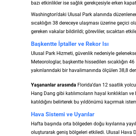
bazı etkinlikler ise sağlık gerekçesiyle erken kapatı
Washington’daki Ulusal Park alanında düzenlenen
sıcaklığın 38 dereceye ulaşması üzerine geçici ola
gereken vakalar bildirildi; görevliler, sıcaktan etki
Başkentte İptaller ve Rekor Isı
Ulusal Park Hizmeti, güvenlik nedeniyle gelenekse
Meteorologlar, başkentte hissedilen sıcaklığın 46
yakınlarındaki bir havalimanında ölçülen 38,8 dere
Yaşananlar arasında
Florida’dan 12 saatlik yol
Hang Dang gibi katılımcıların hayal kırıklıkları v
katıldığını belirterek bu yıldönümü kaçırmak isteme
Hava Sistemi ve Uyarılar
Hafta başında orta bölgeden doğu kıyılarına yayıl
oluşturarak geniş bölgeleri etkiledi. Ulusal Hava 