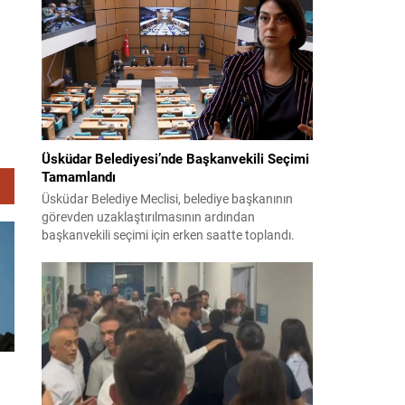
teklifin 12 maddelik düzenlemeleri kamuoyuyla
paylaşıldı. Hazırlanan düzenleme, örgütün fiili
varlığını sona erdirdiğinin ve tüm silah ile
mühimmatını teslim ettiğinin güvenlik
kurumlarınca tespiti...
Üsküdar Belediyesi’nde Başkanvekili Seçimi
Tamamlandı
Üsküdar Belediye Meclisi, belediye başkanının
görevden uzaklaştırılmasının ardından
başkanvekili seçimi için erken saatte toplandı.
Soruşturma nedeniyle yerine vekil seçilmesi
gereken süreç yoğun tartışmalar ve itirazlarla
ilerledi. CHP, Sibel Tan Çetinkaya’yı; Cumhur
İttifakı ise Dündar Ziya Gültekin’i aday gösterdi.
Seçimin ilk iki turunda sonuçlar değişmeyince
üçüncü tura ve ardından salt çoğunluk...