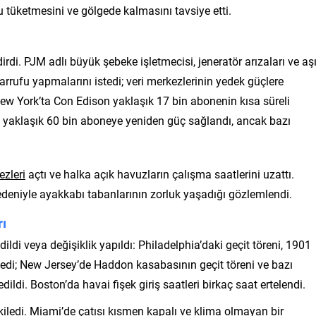
su tüketmesini ve gölgede kalmasını tavsiye etti.
irdi. PJM adlı büyük şebeke işletmecisi, jeneratör arızaları ve aşı
rrufu yapmalarını istedi; veri merkezlerinin yedek güçlere
New York’ta Con Edison yaklaşık 17 bin abonenin kısa süreli
yla yaklaşık 60 bin aboneye yeniden güç sağlandı, ancak bazı
zleri
açtı ve halka açık havuzların çalışma saatlerini uzattı.
eniyle ayakkabı tabanlarının zorluk yaşadığı gözlemlendi.
rı
ildi veya değişiklik yapıldı: Philadelphia’daki geçit töreni, 1901
medi; New Jersey’de Haddon kasabasının geçit töreni ve bazı
 edildi. Boston’da havai fişek giriş saatleri birkaç saat ertelendi.
iledi. Miami’de çatısı kısmen kapalı ve klima olmayan bir