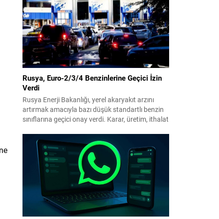
benimsendi. Teklif kapsamında, vazife
malullerinden hayatını kaybedenlerin anne ve
babalarına bağlanacak aylık tutarının, net asgari
ücretin altında olmayacağı hükme bağlanıyor....
Rusya, Euro-2/3/4 Benzinlerine Geçici İzin
Verdi
Rusya Enerji Bakanlığı, yerel akaryakıt arzını
artırmak amacıyla bazı düşük standartlı benzin
sınıflarına geçici onay verdi. Karar, üretim, ithalat
ve satışa yönelik uygulanacak sınırlamaları 1
Temmuz 2027’ye kadar kaldırıyor. Açıklamada
bu düzenlemenin kalıcı bir çevre politikası
ine
değişikliği anlamına gelmediği vurgulanıyor;
kararın geçici olduğu ve uzun vadeli çevre
hedeflerinden sapma amaçlanmadığı...