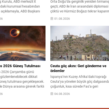
ş Kurulu, ABD merkezli X
Orta Doğu’da gerginlik yeniden tırmanı
daki kurumsal hesabından
geçti; ABD ile İran arasındaki diplomasi
ı açıklamayla, ABD Başkanı
çöktü ve Hürmüz Boğazı tekrar kapan
p’ın Barış Planı’na ilişkin 15
riskiyle karşı karşıya kaldı. Bölgede
26
01.08.2026
l haritasının hazırlandığını
güvenlik ortamının kırılgan olduğu
raflar, Gazze’de ateşkesin bir
vurgulanırken, gelişmeler uluslararası
amasının uygulanmasına
uçuşlar ve diplomatik faaliyetler üzerin
ihi bir uzlaşma sağlandığını
etkili olma potansiyeli taşıyor. ABD
abulucu ülkelerle birlikte kabul
yönetimi, çatışma olasılığı ve beklenme
akta, Hamas’ın takip edeceği
operasyonlara karşı bölgedeki
ımlar ve denetim...
vatandaşlarını dikkatli olmaya...
s 2026 Güneş Tutulması
Ceuta göç akını: Geri gönderme ve
önlemler
s 2026 Çarşamba günü
gözlemlenebilecek dikkat
İspanya’nın Kuzey Afrika’daki toprağı
Güneş tutulması gerçekleşecek.
Ceuta’ya yönelen büyük göç dalgasınd
le Dünya arasına girerek farklı
çoğunluk, kısa sürede Fas’a geri
kısmi veya tam örtüntü etkileri
gönderildi. Yetkililer, buradan Avrupa’y
26
04.08.2026
bu olay özellikle Batı Avrupa
erişim sağlanmasının otomatik serbest
merika’dan en belirgin şekilde
dolaşım hakkı oluşturmayacağını
Türkiye genelinde tam tutulma
vurguladı. İspanya Dışişleri, düzensiz