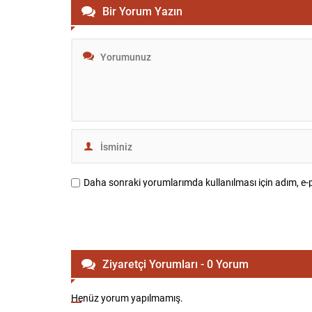
kayıplar ve yaralanmalarda ciddi artışlar
beklenmiyor
Bir Yorum Yazın
gözlemleniyor. Resmi verilere göre
gökyüzünde 
ateşkesin başladığı tarihten itibaren...
Daha sonraki yorumlarımda kullanılması için adım, e-p
Ziyaretçi Yorumları - 0 Yorum
Henüz yorum yapılmamış.