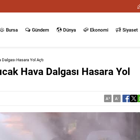
Bursa
Gündem
Dünya
Ekonomi
Siyaset
a Dalgası Hasara Yol Açtı
Sıcak Hava Dalgası Hasara Yol
A
+
A
-