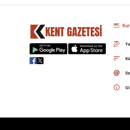
Kur
Ya
Kü
İl
Gi