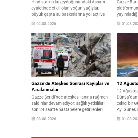
Hindistan’ın kuzeydoğusundaki Assam
Gazze Barı
eyaletinde etkili olan yoğun yağışlar,
platformun
büyük çapta su baskınlarına yol açtı ve
yayımladığ
bölgedeki yaşamı olumsuz etkiledi. Yerel
Donald Trum
02.08.2026
01.08.20
yetkililer, felaketin bilançosunun
maddelik yo
ağırlaştığını bildirdi. Assam Eyaleti Afet
duyurdu. Ta
Yönetim İdaresi (ASDMA) tarafından
sonraki aş
yapılan açıklamaya göre, sellere bağlı can
yönelik tar
kaybı sayısı 82’ye yükseldi. Hasar gören
belirtti. Ar
bölgelerde kurtarma ve yardım
edilen tasl
çalışmaları yoğun...
ayrıntılı ad
Gazze’de Ateşkes Sonrası Kayıplar ve
12 Ağusto
Yaralanmalar
12 Ağusto
Gazze Şeridi’nde ateşkes ilanına rağmen
Dünya’dan 
saldırılar devam ediyor; sağlık yetkilileri
çekici bir 
son 24 saatte hastanelere getirilenleri
Ay, Güneş i
paylaştı. Açıklamaya göre, çeşitli sağlık
bölgelerde 
03.08.2026
01.08.20
kuruluşlarına 18 sivilin cesedi ve 35
yaratacak; 
yaralının intikal ettiği bildirildi. 10 Ekim’de
ile Kuzey A
yürürlüğe giren ateşkesten bu yana
izlenecek. 