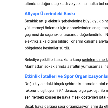
altında olduğunu açıkladı ve yetkililer halka bol 
Altyapı Üzerindeki Baskı
Sıcaklık artışı elektrik şebekelerine büyük yük bind
yüklenmeyi önlemek için abonelerinden enerji tasa
geçmesi de seçenekler arasında değerlendirildi. 
elektriksiz kaldığını bildirdi; onarım çalışmaları
bölgelerde kesintiler sürdü.
Belediye yetkilileri, sıcaklara karşı
serinleme merke
Manhattan sokaklarında asfaltın yumuşaması ned
Etkinlik İptalleri ve Spor Organizasyonla
Doğu kıyısındaki birçok şehirde kutlamalar iptal ed
rekorunu eşitleyen 39,4 dereceyle gerçekleştirile
şehirlerdeki konser ile havai fişek gösterileri iptal
Sıcak hava dalgası spor organizasyonlarını da etk