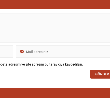
, fakat bazı kesimlerde
geçişlerin ülke içinde kalma veya ana
belirgin değişimler...
karaya yerleşme hakkı doğurmadığını
belirtti. Ayrıca deniz yoluyla gelenlerin
muamelesine ilişkin Yüksek Mahkeme
kararıyla uygulama...
osta adresim ve site adresim bu tarayıcıya kaydedilsin.