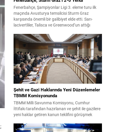
Fenerbahçe, Şampiyonlar Ligi 3. eleme turu ilk
maçında Avusturya temsilcisi Sturm Graz
karşısında önemli bir galibiyet elde etti. Sarı-
lacivertliler, Talisca ve Greenwood’un attığı
gollerle sahadan 2-0 üstün ayrıldı ve rövanş
öncesi avantaj sağladı. Karşılaşma sonrası
takım yönetimi mücadeleyi değerlendirdi ve
gelecek planlarına dair bilgi verdi. Futboldan
sorumlu yönetici Cihan Kamer,...
Şehit ve Gazi Haklarında Yeni Düzenlemeler
TBMM Komisyonunda
TBMM Milli Savunma Komisyonu, Cumhur
İttifakı tarafından hazırlanan ve şehit ile gazilere
yeni haklar getiren kanun teklifini görüşmek
üzere toplandı. Görüşmelerin sonunda teklif
;
komisyonda kabul edildi ve bir dizi düzenleme