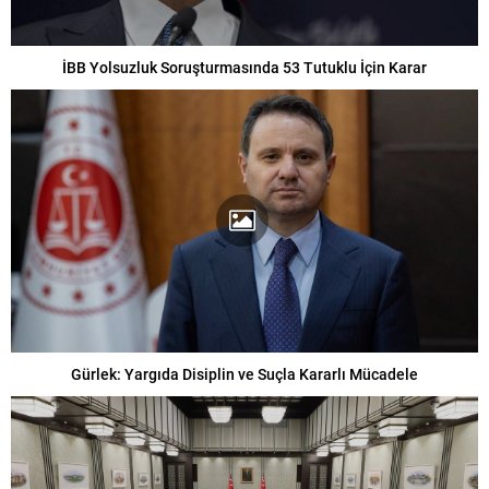
İBB Yolsuzluk Soruşturmasında 53 Tutuklu İçin Karar
Gürlek: Yargıda Disiplin ve Suçla Kararlı Mücadele