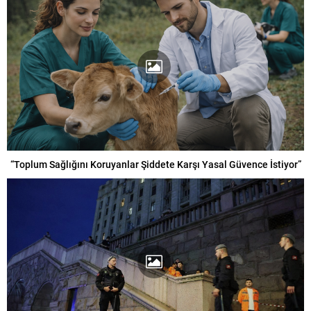
“Toplum Sağlığını Koruyanlar Şiddete Karşı Yasal Güvence İstiyor”