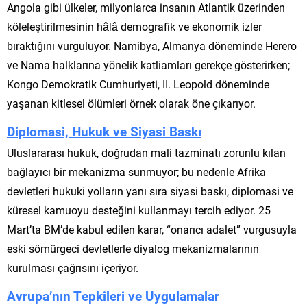
Angola gibi ülkeler, milyonlarca insanın Atlantik üzerinden
köleleştirilmesinin hâlâ demografik ve ekonomik izler
bıraktığını vurguluyor. Namibya, Almanya döneminde Herero
ve Nama halklarına yönelik katliamları gerekçe gösterirken;
Kongo Demokratik Cumhuriyeti, II. Leopold döneminde
yaşanan kitlesel ölümleri örnek olarak öne çıkarıyor.
Diplomasi, Hukuk ve Siyasi Baskı
Uluslararası hukuk, doğrudan mali tazminatı zorunlu kılan
bağlayıcı bir mekanizma sunmuyor; bu nedenle Afrika
devletleri hukuki yolların yanı sıra siyasi baskı, diplomasi ve
küresel kamuoyu desteğini kullanmayı tercih ediyor. 25
Mart’ta BM’de kabul edilen karar, “onarıcı adalet” vurgusuyla
eski sömürgeci devletlerle diyalog mekanizmalarının
kurulması çağrısını içeriyor.
Avrupa’nın Tepkileri ve Uygulamalar