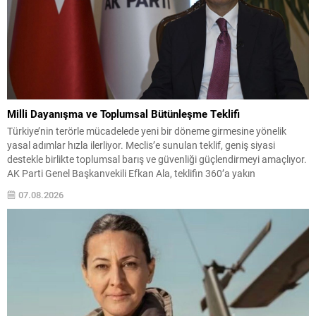
Milli Dayanışma ve Toplumsal Bütünleşme Teklifi
Türkiye’nin terörle mücadelede yeni bir döneme girmesine yönelik
yasal adımlar hızla ilerliyor. Meclis’e sunulan teklif, geniş siyasi
destekle birlikte toplumsal barış ve güvenliği güçlendirmeyi amaçlıyor.
AK Parti Genel Başkanvekili Efkan Ala, teklifin 360’a yakın
milletvekilinin imzasıyla TBMM Başkanlığı’na verildiğini belirterek, hem
07.08.2026
siyasi hem de toplumsal düzeyde önemli bir destek bulunduğunu...