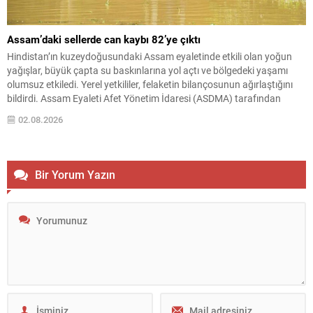
Assam’daki sellerde can kaybı 82’ye çıktı
Hindistan’ın kuzeydoğusundaki Assam eyaletinde etkili olan yoğun
yağışlar, büyük çapta su baskınlarına yol açtı ve bölgedeki yaşamı
olumsuz etkiledi. Yerel yetkililer, felaketin bilançosunun ağırlaştığını
bildirdi. Assam Eyaleti Afet Yönetim İdaresi (ASDMA) tarafından
yapılan açıklamaya göre, sellere bağlı can kaybı sayısı 82’ye yükseldi.
02.08.2026
Hasar gören bölgelerde kurtarma ve yardım çalışmaları yoğun...
Bir Yorum Yazın