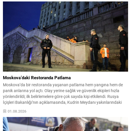
Moskova’daki Restoranda Patlama
Moskova’da bir restoranda yaşanan patlama hem yangına hem de
panik anlarına yol açtı. Olay yerine sağlık ve güvenlik ekipleri hızla
yönlendirildi; ilk belirlemelere göre çok sayıda kişi etkilendi. Rusya
İçişleri Bakanlığı’nın açıklamasında, Kudrin Meydanı yakınlarındaki
kafenin bitişiğinde meydana gelen patlamada 3 kişinin yaşamını
01.08.2026
yitirdiği, 15 kişinin de yaralandığı belirtildi. Ekiplerin...