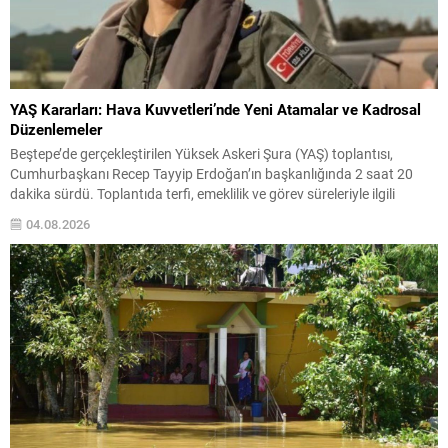
YAŞ Kararları: Hava Kuvvetleri’nde Yeni Atamalar ve Kadrosal
Düzenlemeler
Beştepe’de gerçekleştirilen Yüksek Askeri Şura (YAŞ) toplantısı,
Cumhurbaşkanı Recep Tayyip Erdoğan’ın başkanlığında 2 saat 20
dakika sürdü. Toplantıda terfi, emeklilik ve görev süreleriyle ilgili
kararlar ele alındı. YAŞ kararları kapsamında kuvvet komutanlıkları ile
04.08.2026
üst düzey rütbelerdeki değişiklikler açıklandı; atama ve süre
uzatmaları ile bazı personelin emekliliğe sevkleri belirlendi. Hava
Kuvvetleri...