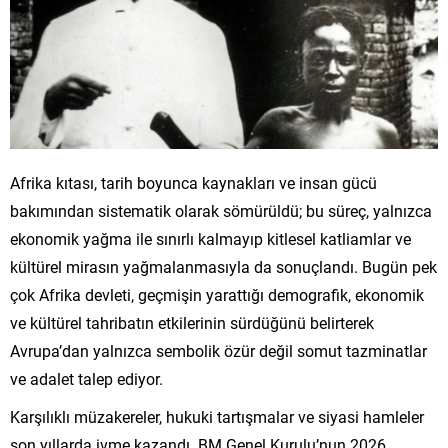
Afrika kıtası, tarih boyunca kaynakları ve insan gücü
bakımından sistematik olarak sömürüldü; bu süreç, yalnızca
ekonomik yağma ile sınırlı kalmayıp kitlesel katliamlar ve
kültürel mirasın yağmalanmasıyla da sonuçlandı. Bugün pek
çok Afrika devleti, geçmişin yarattığı demografik, ekonomik
ve kültürel tahribatın etkilerinin sürdüğünü belirterek
Avrupa’dan yalnızca sembolik özür değil somut tazminatlar
ve adalet talep ediyor.
Karşılıklı müzakereler, hukuki tartışmalar ve siyasi hamleler
son yıllarda ivme kazandı. BM Genel Kurulu’nun 2026