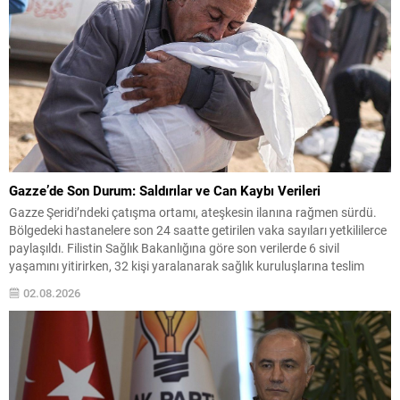
Gazze’de Son Durum: Saldırılar ve Can Kaybı Verileri
Gazze Şeridi’ndeki çatışma ortamı, ateşkesin ilanına rağmen sürdü.
Bölgedeki hastanelere son 24 saatte getirilen vaka sayıları yetkililerce
paylaşıldı. Filistin Sağlık Bakanlığına göre son verilerde 6 sivil
yaşamını yitirirken, 32 kişi yaralanarak sağlık kuruluşlarına teslim
edildi. Resmi Sayılar ve Yaralı/Ölü Rakamları 10 Ekim tarihinde
02.08.2026
yürürlüğe giren ateşkes anlaşmasından bu yana bildirilen...