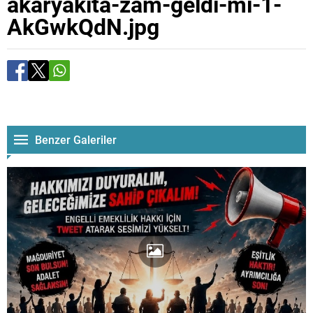
akaryakita-zam-geldi-mi-1-
AkGwkQdN.jpg
Benzer Galeriler