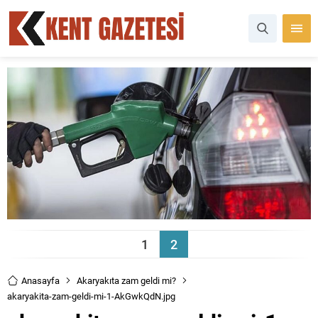
1
2
Anasayfa
Akaryakıta zam geldi mi?
akaryakita-zam-geldi-mi-1-AkGwkQdN.jpg