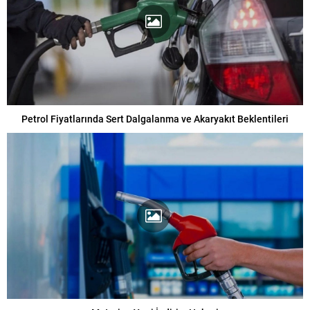
Petrol Fiyatlarında Sert Dalgalanma ve Akaryakıt Beklentileri