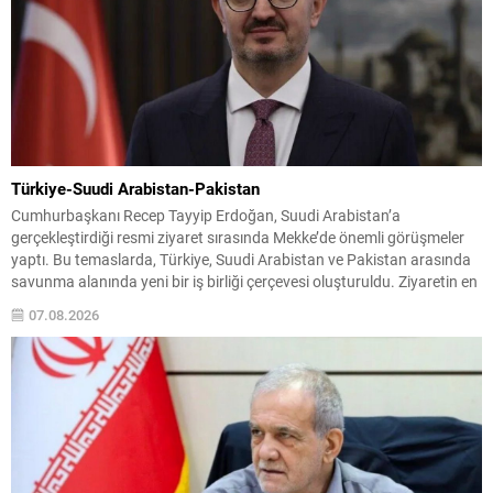
Türkiye-Suudi Arabistan-Pakistan
Cumhurbaşkanı Recep Tayyip Erdoğan, Suudi Arabistan’a
gerçekleştirdiği resmi ziyaret sırasında Mekke’de önemli görüşmeler
yaptı. Bu temaslarda, Türkiye, Suudi Arabistan ve Pakistan arasında
savunma alanında yeni bir iş birliği çerçevesi oluşturuldu. Ziyaretin en
somut çıktısı, üç ülkenin imza attığı Mekke Ortak Savunma Anlaşması
07.08.2026
oldu. Anlaşma; ortak güvenlik yaklaşımıyla bölgesel barış, istikrar...