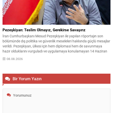
Pezeşkiyan: Teslim Olmayız, Gerekirse Savaşırız
İran Cumhurbaşkanı Mesud Pezeşkiyan ile yapılan röportajın son
bölümünde dış politika ve güvenlik meseleleri hakkında güçlü mesajlar
verildi. Pezeşkiyan, ülkesi için hem diplomasi hem de savunmaya
hazır olduklarını vurguladı ve uygulamaya konulamayan 14 Haziran
mutabakat zaptına ilişkin görüşlerini paylaştı. “Mutabakat zaptını
08.08.2026
savunacağız; geri adım atmayız” Pezeşkiyan, varılan anlaşmanın
savunulacağını belirterek,...
Bir Yorum Yazın