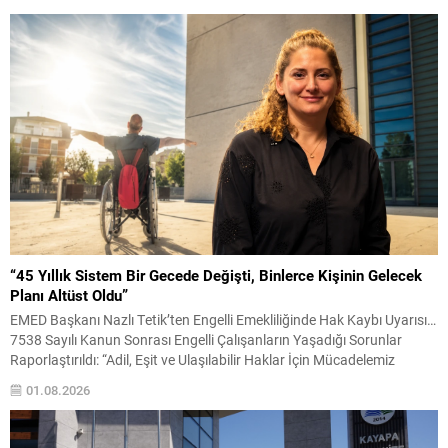
Temmuz 2026 tarihinden itibaren yeni uygulama yürürlüğe girdi;
böylece esnafın finansmana erişiminde üst limitler...
“45 Yıllık Sistem Bir Gecede Değişti, Binlerce Kişinin Gelecek
Planı Altüst Oldu”
EMED Başkanı Nazlı Tetik’ten Engelli Emekliliğinde Hak Kaybı Uyarısı…
7538 Sayılı Kanun Sonrası Engelli Çalışanların Yaşadığı Sorunlar
Raporlaştırıldı: “Adil, Eşit ve Ulaşılabilir Haklar İçin Mücadelemiz
Sürecek” BURSA – Engelli Emeklilik Dayanışma Derneği (EMED)
01.08.2026
Başkanı Nazlı Tetik, 7538 sayılı Kanun sonrasında engelli çalışanların
ve emeklilerin yaşadığı hak kayıplarına ilişkin kapsamlı bir...