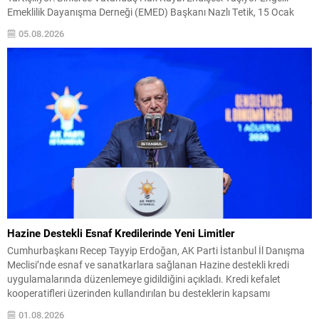
Emeklilik Dayanışma Derneği (EMED) Başkanı Nazlı Tetik, 15 Ocak
2025 tarihinde yürürlüğe giren 7538 sayılı Sosyal Sigortalar ve Genel
05.08.2026
Sağlık Sigortası Kanunu’nda Değişiklik Yapılmasına Dair Kanun’un
ardından engelli emekliliği sisteminde yaşanan değişikliklerin binlerce
engelli...
Hazine Destekli Esnaf Kredilerinde Yeni Limitler
Cumhurbaşkanı Recep Tayyip Erdoğan, AK Parti İstanbul İl Danışma
Meclisi’nde esnaf ve sanatkarlara sağlanan Hazine destekli kredi
uygulamalarında düzenlemeye gidildiğini açıkladı. Kredi kefalet
kooperatifleri üzerinden kullandırılan bu desteklerin kapsamı
genişletildi. TESKOMB’un 2026/4 sayılı genelgesiyle birlikte 29
01.08.2026