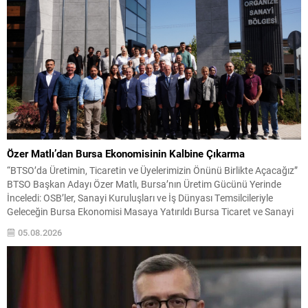
Özer Matlı’dan Bursa Ekonomisinin Kalbine Çıkarma
“BTSO’da Üretimin, Ticaretin ve Üyelerimizin Önünü Birlikte Açacağız”
BTSO Başkan Adayı Özer Matlı, Bursa’nın Üretim Gücünü Yerinde
İnceledi: OSB’ler, Sanayi Kuruluşları ve İş Dünyası Temsilcileriyle
Geleceğin Bursa Ekonomisi Masaya Yatırıldı Bursa Ticaret ve Sanayi
Odası (BTSO) Başkan Adayı Özer Matlı, Bursa ekonomisinin üretim
05.08.2026
damarlarını oluşturan önemli sanayi bölgeleri ve iş...