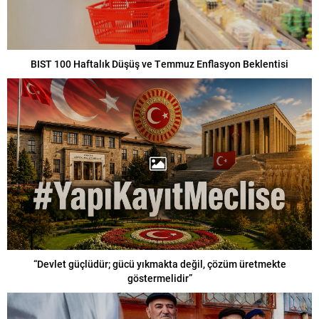
BIST 100 Haftalık Düşüş ve Temmuz Enflasyon Beklentisi
“Devlet güçlüdür; gücü yıkmakta değil, çözüm üretmekte
göstermelidir”