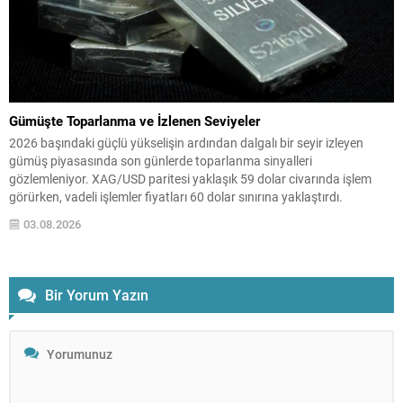
Gümüşte Toparlanma ve İzlenen Seviyeler
2026 başındaki güçlü yükselişin ardından dalgalı bir seyir izleyen
gümüş piyasasında son günlerde toparlanma sinyalleri
gözlemleniyor. XAG/USD paritesi yaklaşık 59 dolar civarında işlem
görürken, vadeli işlemler fiyatları 60 dolar sınırına yaklaştırdı.
Piyasalarda iki yönlü etki öne çıkıyor: jeopolitik risklerin hafiflemesi ve
03.08.2026
finansal koşullardaki yumuşama, kıymetli metallerin cazibesini artırdı.
Jeopolitik ve...
Bir Yorum Yazın