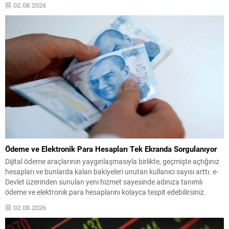
02.08.2026
Ortaya Çıkan Hak Kayıplarına İlişkin İstatistiksel Değerlendirme ve
Katılımcı Beyanları Raporu” başlıklı çalışmada, yasa değişikliğinin
uygulamadaki etkileri anket...
Ödeme ve Elektronik Para Hesapları Tek Ekranda Sorgulanıyor
Dijital ödeme araçlarının yaygınlaşmasıyla birlikte, geçmişte açtığınız
hesapları ve bunlarda kalan bakiyeleri unutan kullanıcı sayısı arttı. e-
Devlet üzerinden sunulan yeni hizmet sayesinde adınıza tanımlı
ödeme ve elektronik para hesaplarını kolayca tespit edebilirsiniz.
Sistem, farklı uygulamalarda yer alan bakiye ve hesap durumlarını tek
02.08.2026
bir listede gösterir; böylece tek tek uygulamalara giriş...