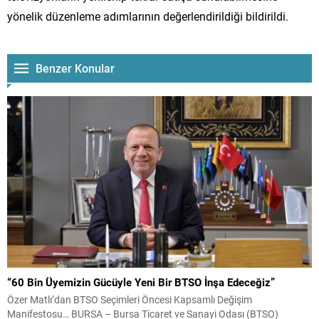
yönelik düzenleme adımlarının değerlendirildiği bildirildi.
Benzer Konular
“60 Bin Üyemizin Gücüyle Yeni Bir BTSO İnşa Edeceğiz”
Özer Matlı’dan BTSO Seçimleri Öncesi Kapsamlı Değişim
Manifestosu… BURSA – Bursa Ticaret ve Sanayi Odası (BTSO)