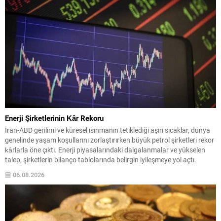
Enerji Şirketlerinin Kâr Rekoru
İran-ABD gerilimi ve küresel ısınmanın tetiklediği aşırı sıcaklar, dünya
genelinde yaşam koşullarını zorlaştırırken büyük petrol şirketleri rekor
kârlarla öne çıktı. Enerji piyasalarındaki dalgalanmalar ve yükselen
talep, şirketlerin bilanço tablolarında belirgin iyileşmeye yol açtı.
Rafineri marjlarındaki güçlenme ve ham petrol ile doğal gaz
06.08.2026
fiyatlarındaki sıçrama, dev enerji firmalarının üçüncü çeyrek
performanslarını...