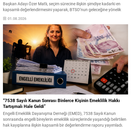
Başkan Adayı Özer Matlı, seçim sürecine ilişkin şimdiye kadarki en
kapsamlı değerlendirmesini yaparak, BTSO’nun geleceğine yönelik
vizyonunu kamuoyuyla paylaştı. “60 Bin Üyemizin Gücünü, Üyemizle
01.08.2026
Birlikte Büyüteceğiz” sloganıyla yürüttüğü çalışmaların yeni bir
aşamaya geçtiğini açıklayan...
“7538 Sayılı Kanun Sonrası Binlerce Kişinin Emeklilik Hakkı
Tartışmalı Hale Geldi”
Engelli Emeklilik Dayanışma Derneği (EMED), 7538 Sayılı Kanun
sonrasında engelli bireylerin emeklilik süreçlerinde yaşandığı belirtilen
hak kayıplarına ilişkin kapsamlı bir değerlendirme raporu yayımladı.
Haziran 2026 tarihli “7538 Sayılı Kanun Sonrası Engelli Emekliliğinde