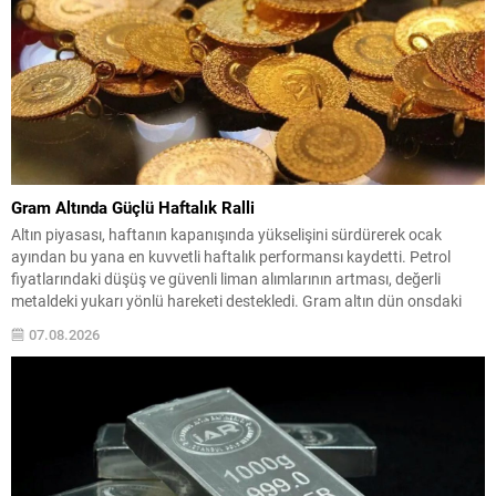
Gram Altında Güçlü Haftalık Ralli
Altın piyasası, haftanın kapanışında yükselişini sürdürerek ocak
ayından bu yana en kuvvetli haftalık performansı kaydetti. Petrol
fiyatlarındaki düşüş ve güvenli liman alımlarının artması, değerli
metaldeki yukarı yönlü hareketi destekledi. Gram altın dün onsdaki
sınırlı gerilemeye bağlı satış baskısıyla günü hafif değer kaybıyla
07.08.2026
tamamlamıştı; ancak yeni güne alımlarla başladı ve saat...