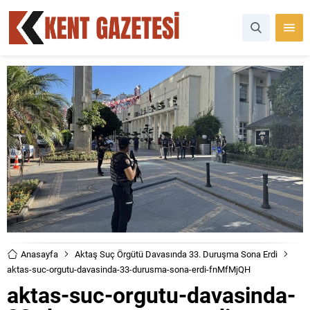
Anasayfa
Aktaş Suç Örgütü Davasında 33. Duruşma Sona Erdi
aktas-suc-orgutu-davasinda-33-durusma-sona-erdi-fnMfMjQH
aktas-suc-orgutu-davasinda-