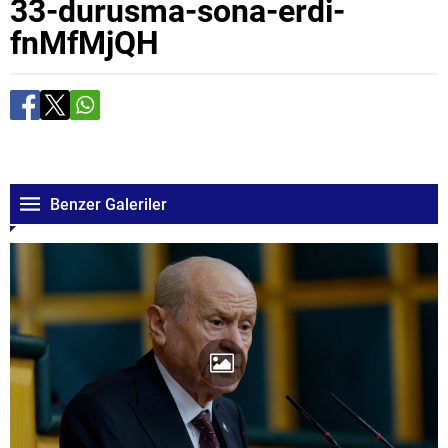
33-durusma-sona-erdi-
fnMfMjQH
Benzer Galeriler