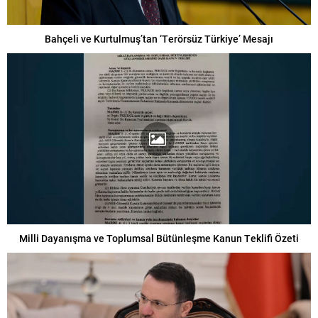
Bahçeli ve Kurtulmuş’tan ‘Terörsüz Türkiye’ Mesajı
Milli Dayanışma ve Toplumsal Bütünleşme Kanun Teklifi Özeti