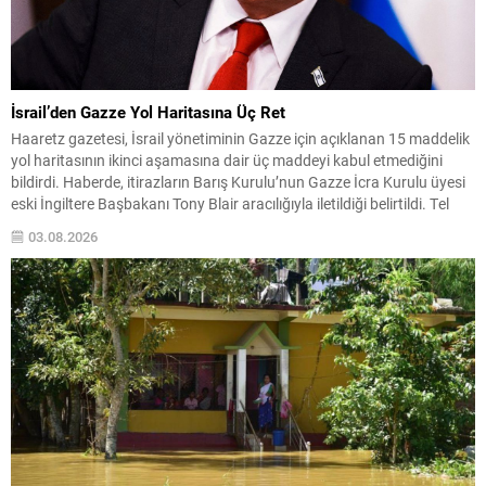
İsrail’den Gazze Yol Haritasına Üç Ret
Haaretz gazetesi, İsrail yönetiminin Gazze için açıklanan 15 maddelik
yol haritasının ikinci aşamasına dair üç maddeyi kabul etmediğini
bildirdi. Haberde, itirazların Barış Kurulu’nun Gazze İcra Kurulu üyesi
eski İngiltere Başbakanı Tony Blair aracılığıyla iletildiği belirtildi. Tel
Aviv yönetiminin en önemli çekincelerinden biri, İsrail ordusunun
03.08.2026
saldırılarının tamamen durmasını kabul etmemesi oldu....