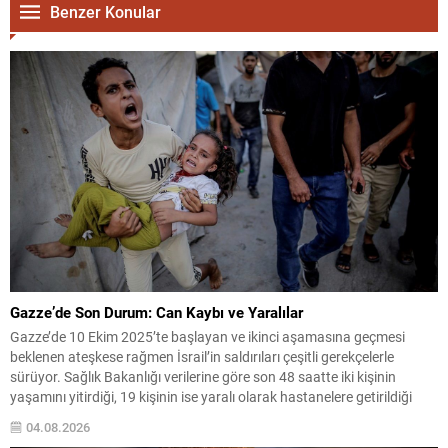
Benzer Konular
Gazze’de Son Durum: Can Kaybı ve Yaralılar
Gazze’de 10 Ekim 2025’te başlayan ve ikinci aşamasına geçmesi
beklenen ateşkese rağmen İsrail’in saldırıları çeşitli gerekçelerle
sürüyor. Sağlık Bakanlığı verilerine göre son 48 saatte iki kişinin
yaşamını yitirdiği, 19 kişinin ise yaralı olarak hastanelere getirildiği
bildirildi. Ateşkesin yürürlüğe girdiği tarihten bu yana Gazze’deki
04.08.2026
saldırılarda toplam can kaybının 1.252’ye, yaralı sayısının...