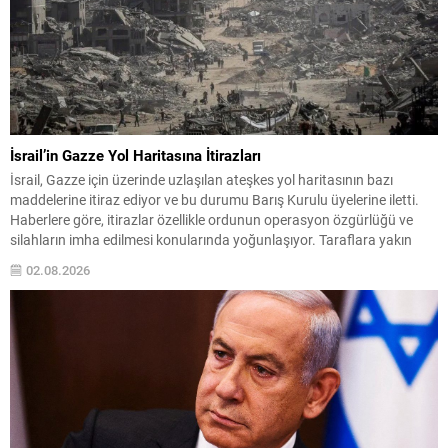
İsrail’in Gazze Yol Haritasına İtirazları
İsrail, Gazze için üzerinde uzlaşılan ateşkes yol haritasının bazı
maddelerine itiraz ediyor ve bu durumu Barış Kurulu üyelerine iletti.
Haberlere göre, itirazlar özellikle ordunun operasyon özgürlüğü ve
silahların imha edilmesi konularında yoğunlaşıyor. Taraflara yakın
kaynaklar, İsrail’in iki önemli talepte bulunduğunu bildiriyor: askerî
02.08.2026
birliklerin konuşlandığı bölgelerde saldırı düzenleme yetkisini koruma
arzusu...