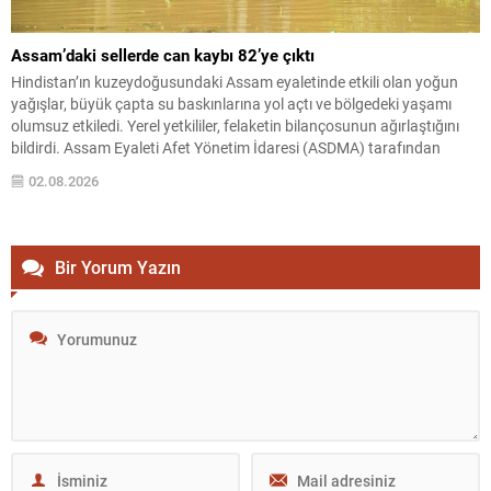
Assam’daki sellerde can kaybı 82’ye çıktı
Hindistan’ın kuzeydoğusundaki Assam eyaletinde etkili olan yoğun
yağışlar, büyük çapta su baskınlarına yol açtı ve bölgedeki yaşamı
olumsuz etkiledi. Yerel yetkililer, felaketin bilançosunun ağırlaştığını
bildirdi. Assam Eyaleti Afet Yönetim İdaresi (ASDMA) tarafından
yapılan açıklamaya göre, sellere bağlı can kaybı sayısı 82’ye yükseldi.
02.08.2026
Hasar gören bölgelerde kurtarma ve yardım çalışmaları yoğun...
Bir Yorum Yazın