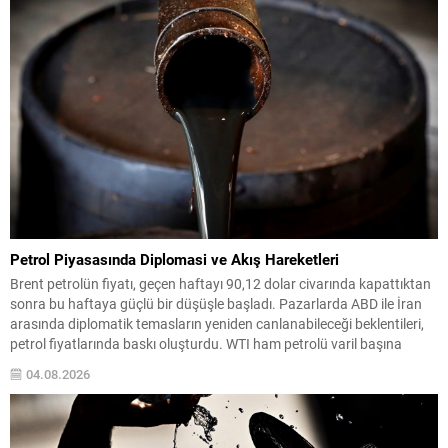
Petrol Piyasasında Diplomasi ve Akış Hareketleri
Brent petrolün fiyatı, geçen haftayı 90,12 dolar civarında kapattıktan
sonra bu haftaya güçlü bir düşüşle başladı. Pazarlarda ABD ile İran
arasında diplomatik temasların yeniden canlanabileceği beklentileri,
petrol fiyatlarında baskı oluşturdu. WTI ham petrolü varil başına
yaklaşık 79 dolara gerilerken, Türkiye’nin kullandığı Brent tipi ham
04.08.2026
petrol de 85 dolar seviyelerine doğru...