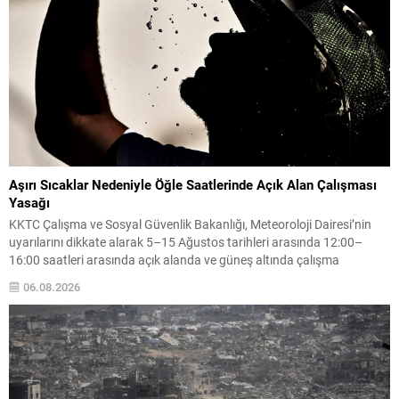
Aşırı Sıcaklar Nedeniyle Öğle Saatlerinde Açık Alan Çalışması
Yasağı
KKTC Çalışma ve Sosyal Güvenlik Bakanlığı, Meteoroloji Dairesi’nin
uyarılarını dikkate alarak 5–15 Ağustos tarihleri arasında 12:00–
16:00 saatleri arasında açık alanda ve güneş altında çalışma
yapılmasını yasakladı. Karar, doğrudan yüksek sıcaklığa maruz kalan
06.08.2026
çalışanları sıcak çarpması, aşırı sıvı kaybı gibi sağlık risklerinden
korumayı amaçlıyor. Meskun mahal dışındaki tarım ve inşaat
faaliyetlerinde...