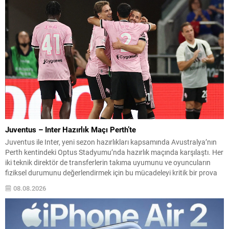
tehditlerle...
Juventus – Inter Hazırlık Maçı Perth’te
Juventus ile Inter, yeni sezon hazırlıkları kapsamında Avustralya’nın
Perth kentindeki Optus Stadyumu’nda hazırlık maçında karşılaştı. Her
iki teknik direktör de transferlerin takıma uyumunu ve oyuncuların
fiziksel durumunu değerlendirmek için bu mücadeleyi kritik bir prova
olarak kullandı. Karşılaşmada iki Türk futbolcu sahada yer aldı:
08.08.2026
Juventus’ta Kenan Yıldız ilk 11’de görev alırken,...