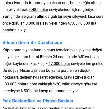
dolar civarında tutunmaya çalışan ons, bu desteğin altına
inerek yaklaşık
4.485 dolar
seviyelerinde işlem görüyor.
Yurtiçinde ise
gram altın
dalgalı bir seyir izleyerek kısa süre
önce görülen 8.000 lira seviyelerinden 6.500–6.600 lira
bandına sıkıştı.
Bitcoin Derin Bir Düzeltmede
Kripto para piyasalarında satış ivmelenirken, piyasa değeri
en yüksek para birimi
Bitcoin
24 saat içinde %5’ten fazla
değer kaybederek yaklaşık
67.000 dolar
seviyelerine geriledi.
Bu düşüş, Nisan ayından bu yana görülen en düşük
noktalara gerilemeyi işaret ederken, Mayıs zirvesi olan
~83.000 dolara göre yaklaşık %20, yıllık zirveye göre ise
neredeyse %50’lik bir kayıp anlamına geliyor.
Faiz Beklentileri ve Piyasa Baskısı
Analistler, bölgedeki askeri gerilimin enerji maliyetlerini