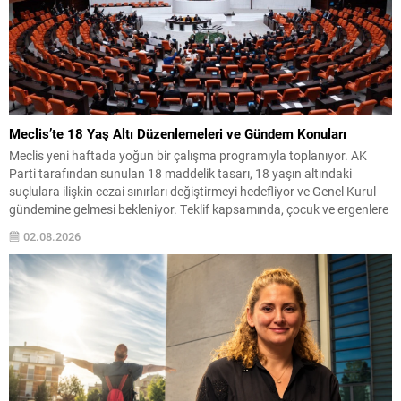
Meclis’te 18 Yaş Altı Düzenlemeleri ve Gündem Konuları
Meclis yeni haftada yoğun bir çalışma programıyla toplanıyor. AK
Parti tarafından sunulan 18 maddelik tasarı, 18 yaşın altındaki
suçlulara ilişkin cezai sınırları değiştirmeyi hedefliyor ve Genel Kurul
gündemine gelmesi bekleniyor. Teklif kapsamında, çocuk ve ergenlere
uygulanacak yaptırımlarda bazı üst sınırlar artırılacak; ayrıca
02.08.2026
kullanılan tanımlarda da düzenlemeye gidilerek uygulamada bir
değişiklik...