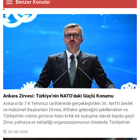
Benzer Konular
Ankara Zirvesi: Türkiye’nin NATO’daki Güçlü Konumu
Ankara’da 7-8 Temmuz tarihlerinde gerçekleştirilen 36. NATO Devlet
ve Hükümet Başkanları Zirvesi, ittifakın geleceğini şekillendiren ve
Türkiye’nin rolünü görünür kılan kritik bir buluşma olarak kayda geçti.
Zirve, yalnızca ev sahipliği organizasyonunun ötesinde, Türkiye’nin
stratejik iletişim ve diplomatik etkinliğini uluslararası arenada
05.08.2026
pekiştirdi. Uluslararası güvenlik ortamı eş zamanlı ve çok boyutlu