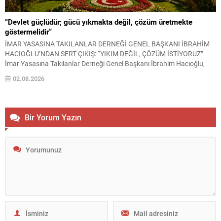
“Devlet güçlüdür; gücü yıkmakta değil, çözüm üretmekte
göstermelidir”
İMAR YASASINA TAKILANLAR DERNEĞİ GENEL BAŞKANI İBRAHİM
HACIOĞLU’NDAN SERT ÇIKIŞ: “YIKIM DEĞİL, ÇÖZÜM İSTİYORUZ”
İmar Yasasına Takılanlar Derneği Genel Başkanı İbrahim Hacıoğlu,
yapı kayıt mağduriyeti yaşayan milyonlarca vatandaşın beklentilerini
02.08.2026
gündeme taşıyarak, mevcut sorunların yalnızca yıkım kararlarıyla
çözülemeyeceğini belirtti. Hacıoğlu, tarım alanlarının korunması ile
vatandaşların mülkiyet haklarının güvence altına alınmasının
birbirine...
Bir Yorum Yazın