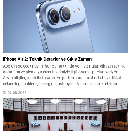
iPhone Air 2: Teknik Detaylar ve Çıkış Zamanı
Apple’ın gelecek nesil iPhone’u hakkında yeni sızıntılar, cihazın teknik
donanımı ve piyasaya çıkış takvimiyle ilgili önemli ipuçları veriyor.
Sızan bilgiler, modelin tasarım ve performans tarafında bazı dikkat
çekici değişiklikler içereceğini gösteriyor. Raporlara göre telefonun
donanımında ve ağ bileşenlerinde yükseltmeler bulunuyor; ayrıca
03.08.2026
kamera ve ekran özellikleri de kullanıcı beklentilerini karşılayacak
şekilde...