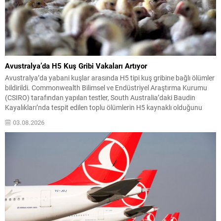
Avustralya’da H5 Kuş Gribi Vakaları Artıyor
Avustralya’da yabani kuşlar arasında H5 tipi kuş gribine bağlı ölümler
bildirildi. Commonwealth Bilimsel ve Endüstriyel Araştırma Kurumu
(CSIRO) tarafından yapılan testler, South Australia’daki Baudin
Kayalıkları’nda tespit edilen toplu ölümlerin H5 kaynaklı olduğunu
doğruladı. Vaka teyitleri sadece South Australia ile sınırlı kalmadı;
03.08.2026
Western Australia, New South Wales, Queensland ve Victoria’da da...