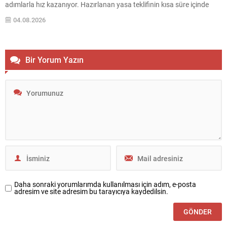
adımlarla hız kazanıyor. Hazırlanan yasa teklifinin kısa süre içinde
Meclis gündemine taşınması bekleniyor; ortak imzalarla sunulacak
04.08.2026
teklifin, toplumsal dayanışma ve bütünleşmeyi hedeflediği
vurgulanıyor. Çerçeve Yasa ve...
Bir Yorum Yazın
Daha sonraki yorumlarımda kullanılması için adım, e-posta
adresim ve site adresim bu tarayıcıya kaydedilsin.