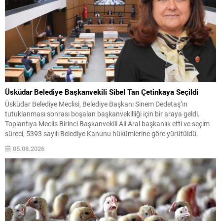
Üsküdar Belediye Başkanvekili Sibel Tan Çetinkaya Seçildi
Üsküdar Belediye Meclisi, Belediye Başkanı Sinem Dedetaş’ın
tutuklanması sonrası boşalan başkanvekilliği için bir araya geldi.
Toplantıya Meclis Birinci Başkanvekili Ali Aral başkanlık etti ve seçim
süreci, 5393 sayılı Belediye Kanunu hükümlerine göre yürütüldü.
Seçimde CHP Grubu Sibel Tan Çetinkaya’yı, AK Parti ve MHP Grubu
05.08.2026
ise Dündar Ziya Gültekin’i aday gösterdi....