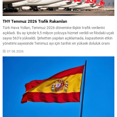
THY Temmuz 2026 Trafik Rakamları
Türk Hava Yolları, Temmuz 2026 dönemine ilişkin trafik verilerini
açıkladı. Bu ay içinde 9,5 milyon yolcuya hizmet verildi ve filodaki uçak
sayısı 563’e yükseldi. Şirketten yapılan açıklamada, kapasitenin etkin
yönetimi sayesinde Temmuz ayı için tarihin en yüksek doluluk oranı
olan %86,5 seviyesine ulaşıldığı belirtildi. Ayrıca zamanında kalkış
07.08.2026
oranı geçen yılın...