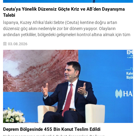
Ceuta’ya Yönelik Düzensiz Göçte Kriz ve AB’den Dayanışma
Talebi
İspanya, Kuzey Afrika’daki Sebte (Ceuta) kentine doğru artan
düzensiz göç akını nedeniyle zor bir dönem yaşıyor. Olayların
ardından yetkililer, bölgedeki gelişmeleri kontrol altına almak için tüm
imkanları seferber ettiklerini bildirdi. İçişleri Bakanı Albares, konuyla
03.08.2026
ilgili değerlendirmesinde, yarın yapılacak toplantıda Avrupa Birliği
ülkelerinden dayanışma isteyeceklerini belirtti. Albares, ayrıca krizin
başında Fas...
Deprem Bölgesinde 455 Bin Konut Teslim Edildi