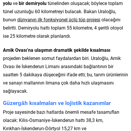
yolu
ve
bir demiryolu
tünelinden oluşacak; böylece toplam
tünel uzunluğu 60 kilometreyi bulacak. Bakan Uraloğlu,
bunun
dünyanın ilk fonksiyonel üçlü tüp projesi
olacağını
belirtti. Demiryolu hattı toplam 55 kilometre, 4 şeritli otoyol
ise 25 kilometre olarak planlandı.
Amik Ovası’na ulaşımın dramatik şekilde kısalması
projeden beklenen somut faydalardan biri. Uraloğlu, Amik
Ovası ile İskenderun Limanı arasındaki bağlantının bir
saatten 5 dakikaya düşeceğini ifade etti; bu, tarım ürünlerinin
ve sanayi mallarının limana çok daha hızlı ulaşmasını
sağlayacak.
Güzergâh kısalmaları ve lojistik kazanımlar
Proje sayesinde bazı hatlarda önemli mesafe tasarrufları
olacak: Kilis‑Osmaniye‑İskenderun hattı 38,3 km,
Kırıkhan‑İskenderun‑Dörtyol 15,27 km ve