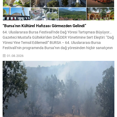
“Bursa’nın Kültürel Hafızası Görmezden Gelindi”
64. Uluslararası Bursa Festivali’nde Dağ Yöresi Tartışması Büyüyor…
Gazeteci Mustafa Gültekin’den DAĞDER Yönetimine Sert Eleştiri: “Dağ
Yöresi Yine Temsil Edilemedi” BURSA – 64. Uluslararası Bursa
Festivali’nin programında Bursa’nın dağ yöresinden hiçbir sanatçının
yer almaması, kentte kültürel temsil tartışmalarını yeniden gündeme
01.08.2026
taşıdı. Gazeteci Mustafa Gültekin, festival programına ilişkin yaptığı
değerlendirmede, Bursa’nın...