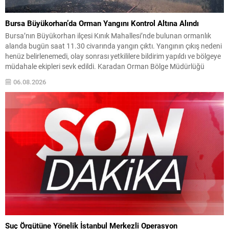
Bursa Büyükorhan’da Orman Yangını Kontrol Altına Alındı
Bursa’nın Büyükorhan ilçesi Kınık Mahallesi’nde bulunan ormanlık
alanda bugün saat 11.30 civarında yangın çıktı. Yangının çıkış nedeni
henüz belirlenemedi, olay sonrası yetkililere bildirim yapıldı ve bölgeye
müdahale ekipleri sevk edildi. Karadan Orman Bölge Müdürlüğü
ekipleri ve itfaiye araçlarıyla yapılan ilk müdahaleye, havadan bir
06.08.2026
helikopter desteği eklendi. Ekipler, havadan ve karadan...
Suç Örgütüne Yönelik İstanbul Merkezli Operasyon