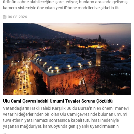
ürünün sahne alabileceğine işaret ediyor; bunların arasında gelişmiş
kamera sistemiyle öne çıkan yeni iPhone modelleri ve şirketin ilk
katlanabilir telefonu öne çıkıyor. Pro serisi iPhone’ların teknik
06.08.2026
iyileştirmeleri, daha büyük piller ve...
Ulu Cami Çevresindeki Umumi Tuvalet Sorunu Çözüldü
Vatandaşların Haklı Talebi Karşılık Buldu Bursa’nın en önemli manevi
ve tarihi değerlerinden biri olan Ulu Cami çevresinde bulunan umumi
tuvaletlerin yatsı namazı sonrasında kapalı tutulması nedeniyle
yaşanan mağduriyet, kamuoyunda geniş yankı uyandırmasının
ardından çözüme kavuştu. Vatandaşların ve şehri ziyaret eden yerli ile