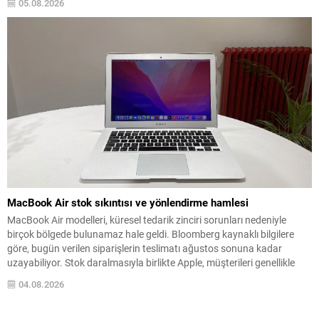
05.08.2026
yabancı misafirlerin uzun süredir dile getirdiği sorun, basının...
MacBook Air stok sıkıntısı ve yönlendirme hamlesi
MacBook Air modelleri, küresel tedarik zinciri sorunları nedeniyle
birçok bölgede bulunamaz hale geldi. Bloomberg kaynaklı bilgilere
göre, bugün verilen siparişlerin teslimatı ağustos sonuna kadar
uzayabiliyor. Stok daralmasıyla birlikte Apple, müşterileri genellikle
daha güçlü olan temel MacBook Pro modeline yönlendiriyor. Bu
04.08.2026
yönlendirme, bazı pazarlama materyallerinde cihazların stok
durumuna bağlı özel uyarılarla...