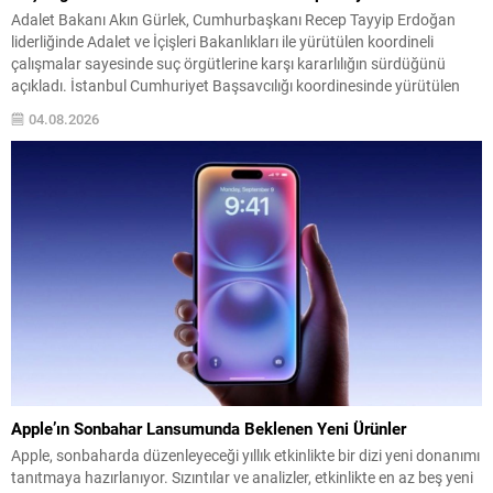
Adalet Bakanı Akın Gürlek, Cumhurbaşkanı Recep Tayyip Erdoğan
liderliğinde Adalet ve İçişleri Bakanlıkları ile yürütülen koordineli
çalışmalar sayesinde suç örgütlerine karşı kararlılığın sürdüğünü
açıkladı. İstanbul Cumhuriyet Başsavcılığı koordinesinde yürütülen
soruşturma ve emniyet operasyonlarının sahada etkin şekilde
04.08.2026
uygulandığını belirtti. Soruşturmada, düşük bedelli gayrimenkullerin
sahte ekspertiz raporlarıyla değeri yükseltilerek muvazaalı satış
yoluyla...
Apple’ın Sonbahar Lansumunda Beklenen Yeni Ürünler
Apple, sonbaharda düzenleyeceği yıllık etkinlikte bir dizi yeni donanımı
tanıtmaya hazırlanıyor. Sızıntılar ve analizler, etkinlikte en az beş yeni