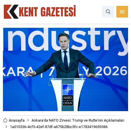
Anasayfa
Ankara'da NATO Zirvesi: Trump ve Rutte'nin Açıklamaları
1a010336-4cf5-42ef-87df-a675b28bc5fc-e1783419659386