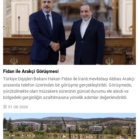
Fidan ile Arakçi Görüşmesi
Türkiye Dışişleri Bakanı Hakan Fidan ile İranlı mevkidaşı Abbas Arakçi
arasında telefon üzerinden bir görüşme gerçekleştirildi. Görüşmede,
yürütülmekte olan müzakere sürecinin güncel durumu ele alındı ve
bölgedeki gerginliğin azaltılmasına yönelik adımlar değerlendirildi.
Fidan, Türkiye’nin çatışmaların sona ermesi ve kalıcı barışın
01.08.2026
sağlanması için aktif bir rol oynamaya devam edeceğini vurguladı.
Bu...