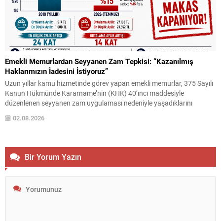
Emekli Memurlardan Seyyanen Zam Tepkisi: “Kazanılmış
Haklarımızın İadesini İstiyoruz”
Uzun yıllar kamu hizmetinde görev yapan emekli memurlar, 375 Sayılı
Kanun Hükmünde Kararname’nin (KHK) 40’ıncı maddesiyle
düzenlenen seyyanen zam uygulaması nedeniyle yaşadıklarını
belirttikleri hak kayıplarına ilişkin tepkilerini sürdürüyor. Emekli
02.08.2026
memurlar, çalışma hayatları boyunca aldıkları maaşların emeklilik
döneminde belirli bir oranda korunacağı beklentisiyle görev
yaptıklarını ifade ederek, emekli aylıklarında yaşanan düşüşlerin...
Bir Yorum Yazın