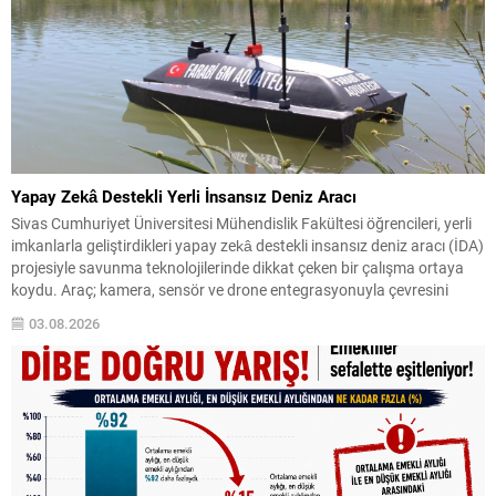
Yapay Zekâ Destekli Yerli İnsansız Deniz Aracı
Sivas Cumhuriyet Üniversitesi Mühendislik Fakültesi öğrencileri, yerli
imkanlarla geliştirdikleri yapay zekâ destekli insansız deniz aracı (İDA)
projesiyle savunma teknolojilerinde dikkat çeken bir çalışma ortaya
koydu. Araç; kamera, sensör ve drone entegrasyonuyla çevresini
analiz edip otonom görevler gerçekleştirebiliyor. Geliştirilen sistem,
03.08.2026
deniz üzerinde bağımsız hareket edebilmenin ötesinde; hava, kara ve
deniz unsurlarını...