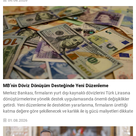
06.08.2026
volatilite yaratmaya devam ediyor. ABD...
MB’nin Döviz Dönüşüm Desteğinde Yeni Düzenleme
Merkez Bankası, firmaların yurt dışı kaynaklı dövizlerini Türk Lirasına
dönüştürmelerine yönelik destek uygulamasında önemli değişiklikler
getirdi. Yeni düzenleme ile destekten yararlanma, firmaların ürettiği
katma değere göre şekillenecek ve karlılık ile iş gücü maliyetleri dikkate
alınacak. Aracı ihracatçılara ilişkin düzenleme de yenilendi: Katma
01.08.2026
değere dayalı limitlerini dolduran aracı ihracatçılar, katma değeri...