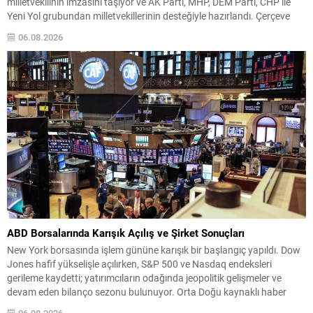
milletvekilinin imzasını taşıyor ve AK Parti, MHP, DEM Parti, CHP ile
Yeni Yol grubundan milletvekillerinin desteğiyle hazırlandı. Çerçeve
düzenleme kısa süre içinde Adalet Komisyonu’nda görüşülecek ve
06.08.2026
Genel Kurul gündemine alınması bekleniyor. Teklifin TBMM’de ele
alınmasıyla süreçte...
ABD Borsalarında Karışık Açılış ve Şirket Sonuçları
New York borsasında işlem gününe karışık bir başlangıç yapıldı. Dow
Jones hafif yükselişle açılırken, S&P 500 ve Nasdaq endeksleri
gerileme kaydetti; yatırımcıların odağında jeopolitik gelişmeler ve
devam eden bilanço sezonu bulunuyor. Orta Doğu kaynaklı haber
akışı ve ABD ile İran arasındaki olası müzakere ihtimalleri piyasalarda