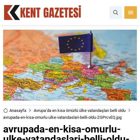
Anasayfa
Avrupa’da en kısa ömürlü ülke vatandaşları belli oldu
avrupada-en-kisa-omurlu-ulke-vatandaslari-belli-oldu-ZGPrcvEQ.jpg
avrupada-en-kisa-omurlu-
ulke-vatandaslari-belli-oldu-