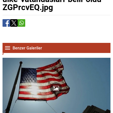
ZGPrcvEQ.jpg
Benzer Galeriler