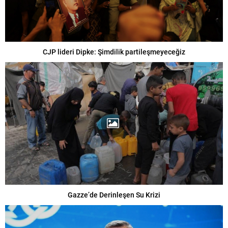
CJP lideri Dipke: Şimdilik partileşmeyeceğiz
Gazze’de Derinleşen Su Krizi