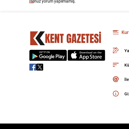
Henüz yorum yapılmamış.
Kur
Ya
Kü
İl
Gi