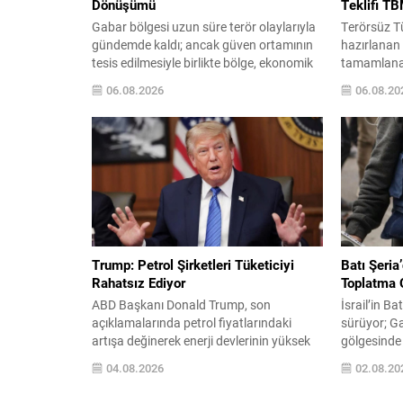
Dönüşümü
Teklifi T
Gabar bölgesi uzun süre terör olaylarıyla
Terörsüz Tü
gündemde kaldı; ancak güven ortamının
hazırlanan 
tesis edilmesiyle birlikte bölge, ekonomik
tamamlana
faaliyetlere açıldı. Türkiye Petrolleri
sunuldu. Tek
06.08.2026
06.08.20
Anonim Ortaklığı (TPAO) burada rahatça
imzasını ta
sismik ve sondaj çalışmaları yürüterek
Parti, CHP 
saha potansiyelini değerlendirdi. 2021
milletvekill
yılında Şırnak Gabar’da yapılan
Çerçeve dü
çalışmalar neticesinde Cumhuriyet
Adalet Kom
tarihinin en büyük petrol keşfi
Genel Kuru
gerçekleştirildi ve üretime alınan...
bekleniyor.
alınmasıyla
Trump: Petrol Şirketleri Tüketiciyi
Batı Şeria
Rahatsız Ediyor
Toplatma 
ABD Başkanı Donald Trump, son
İsrail’in Ba
açıklamalarında petrol fiyatlarındaki
sürüyor; Ga
artışa değinerek enerji devlerinin yüksek
gölgesinde B
kârlarından şikâyet etti. ExxonMobil ile
yönelik bask
04.08.2026
02.08.20
Chevron’un ikinci çeyrekte açıkladığı rekor
basın ve si
kârlara dikkat çekip, tüketicinin ödediği
son günlerd