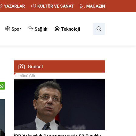
YAZARLAR
KÜLTÜR VE SANAT
MAGAZİN
Spor
Sağlık
Teknoloji
Güncel
Tümünü Gör
İBB Yolsuzluk Soruşturmasında 53 Tutuklu