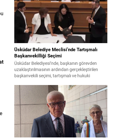
bildiri, ülke güvenliği ve bölgesel gelişmelere dair
değerlendirmeleri içermektedir. Yaklaşık 2 saat
15 dakika süren oturumun sonuç metninde;
bu
terörle mücadele, bölgesel istikrar,...
Üsküdar Belediye Meclisi’nde Tartışmalı
Başkanvekilliği Seçimi
at
Üsküdar Belediyesi’nde, başkanın görevden
uzaklaştırılmasının ardından gerçekleştirilen
başkanvekili seçimi, tartışmalı ve hukuki
itirazlara konu olacak uygulamalarla gündeme
geldi. Yapılan oylamada usul ve gizlilikle ilgili
ciddi iddialar ortaya atıldı; bazı oyların geçersiz
sayılması ve meclis içindeki yönlendirmeler
kamuoyunda tepkilere yol açtı. Seçim sürecinde
ve
yaşanan gelişmeler, parti grupları arasındaki
gerilimi artırdı. CHP’nin...