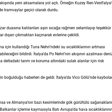
i akışında yeni aksamalara yol açtı. Örneğin Kuzey Ren-Vestfalya
’de tramvaylar geçici olarak durdu.
ar duasına katılanları aşırı sıcağa rağmen selamlayıp teşekkür
r dışarı çıkmaktan kaçınarak evlerine çekildi.
 için kullandığı Tuna Nehri’ndeki su sıcaklıklarının artması
bileceğini bildirdi. İtalya’da Po Nehri’nin akışının azalması deni
a deltadaki tarım ve koruma altındaki sulak alanlar için risk
in boğulduğu haberleri de geldi. İtalya’da Vico Gölü’nde kaybola
nsa ve Almanya’nın bazı kesimlerinde gök gürültülü sağanakları
 Balkanlar içlerine kaymasıyla Batı Avrupa’da hava sıcaklıklarını