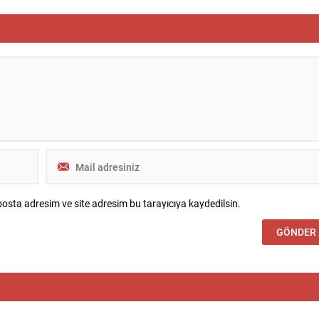
etlilik nedeniyle bazı basılı
Salah, uçakta Trabzonspor’un 61
ağıtımı engellenirken, sivil
numaralı formasıyla poz verdi ve kulüb
r ve altyapıya yönelik
sosyal medya hesabından taraftarlara
 bölgedeki gerilimi
seslendi: “Trabzon hazır mısın? Çok
or. Gazetenin toplatılması ve
yakında...
li Filistin...
osta adresim ve site adresim bu tarayıcıya kaydedilsin.