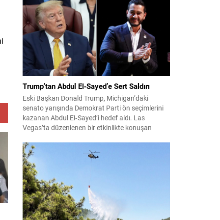
konuları detaylı şekilde ele alındı. Taraflar, komşu
ülkelerle ilişkilerin güçlendirilmesinin gerekliliği
üzerinde mutabık kaldı; ayrıca Suriye-Lübnan
ilişkilerine...
i
Trump’tan Abdul El‑Sayed’e Sert Saldırı
Eski Başkan Donald Trump, Michigan’daki
senato yarışında Demokrat Parti ön seçimlerini
kazanan Abdul El‑Sayed’i hedef aldı. Las
Vegas’ta düzenlenen bir etkinlikte konuşan
Trump, El‑Sayed’i İsrail ve Yahudi toplumuna
karşı olumsuz duygular taşıyan bir kişi olmakla
suçladı ve onu “komünist” olarak nitelendirdi.
Trump, konuşmasında El‑Sayed’in “Yahudilerden
nefret ettiğini” öne sürerek, bu...