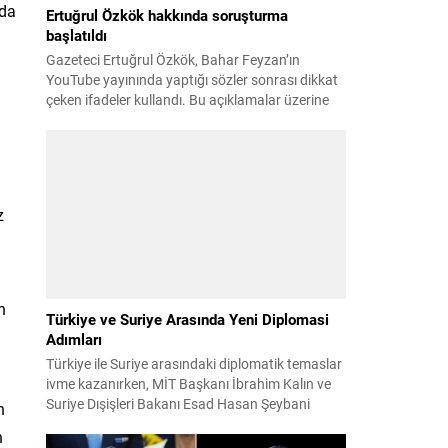
’da
Ertuğrul Özkök hakkında soruşturma
başlatıldı
Gazeteci Ertuğrul Özkök, Bahar Feyzan’ın
YouTube yayınında yaptığı sözler sonrası dikkat
çeken ifadeler kullandı. Bu açıklamalar üzerine
İstanbul Cumhuriyet Başsavcılığı tarafından
Özkök hakkında ‘Cumhurbaşkanına hakaret’
suçundan re’sen soruşturma başlatıldı. Özkök,
hakkındaki soruşturma kapsamında
Çağlayan’daki İstanbul Adalet Sarayı’na giderek
z
savcılığa ifade verdi. İfadesinin ardından
adliyeden ayrıldığı bildirildi. Programdaki sözleri
ve savunması...
n
Türkiye ve Suriye Arasında Yeni Diplomasi
Adımları
Türkiye ile Suriye arasındaki diplomatik temaslar
ivme kazanırken, MİT Başkanı İbrahim Kalın ve
Suriye Dışişleri Bakanı Esad Hasan Şeybani
n
Ankara’da bir araya geldi. Görüşmede iki ülke
n
arasındaki iş birliği imkanları ve bölgesel istikrar