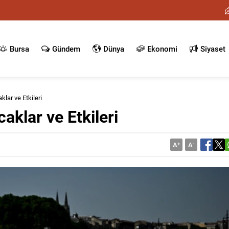
Bursa
Gündem
Dünya
Ekonomi
Siyaset
klar ve Etkileri
aklar ve Etkileri
A
+
A
-