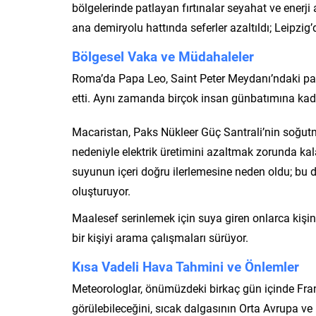
bölgelerinde patlayan fırtınalar seyahat ve enerj
ana demiryolu hattında seferler azaltıldı; Leipzig
Bölgesel Vaka ve Müdahaleler
Roma’da Papa Leo, Saint Peter Meydanı’ndaki paz
etti. Aynı zamanda birçok insan günbatımına kada
Macaristan, Paks Nükleer Güç Santrali’nin soğutma
nedeniyle elektrik üretimini azaltmak zorunda kala
suyunun içeri doğru ilerlemesine neden oldu; bu d
oluşturuyor.
Maalesef serinlemek için suya giren onlarca kişin
bir kişiyi arama çalışmaları sürüyor.
Kısa Vadeli Hava Tahmini ve Önlemler
Meteorologlar, önümüzdeki birkaç gün içinde Fra
görülebileceğini, sıcak dalgasının Orta Avrupa ve