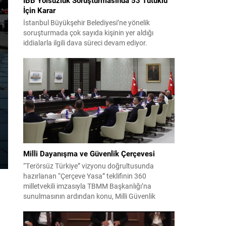
İçin Karar
İstanbul Büyükşehir Belediyesi’ne yönelik
soruşturmada çok sayıda kişinin yer aldığı
iddialarla ilgili dava süreci devam ediyor.
Mahkeme, savcının görüşünü aldıktan sonra
sanıkların tutukluluk hallerini ayrı ayrı
değerlendirdi. İnceleme sonucunda, aralarında
Ekrem İmamoğlu’nun da bulunduğu 53 tutuklu
hakkında tutukluluk hallerinin sürdürülmesine
karar verildi. İddialar ve değerlendirilen talepler
Soruşturma kapsamında sanıklara yöneltilen...
Milli Dayanışma ve Güvenlik Çerçevesi
“Terörsüz Türkiye” vizyonu doğrultusunda
hazırlanan “Çerçeve Yasa” teklifinin 360
milletvekili imzasıyla TBMM Başkanlığı’na
sunulmasının ardından konu, Milli Güvenlik
Kurulu (MGK) toplantısında ele alınmıştır.
Toplantı sonrası yayımlanan sekiz maddelik