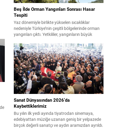
Beş İlde Orman Yangınları Sonrası Hasar
Tespiti
Yaz dönemiyle birlikte yükselen sıcaklıklar
.
nedeniyle Türkiye’nin çeşitli bölgelerinde orman
yangınları çıktı. Yetkililer, yangınların büyük
ölçüde kontrol altına alınmasına rağmen riskin
sürmesi nedeniyle vatandaşları dikkatli olmaya
çağırıyor. Çevre, Şehircilik ve İklim Değişikliği
Bakanı Murat Kurum, beş ilde yapılan hasar
tespitlerinin sonuçlarını paylaştı ve etkilenenlerin
yanında olunacağını vurguladı. Kayıtlar ve
tespit...
Sanat Dünyasından 2026’da
Kaybettiklerimiz
nde
Bu yılın ilk yedi ayında tiyatrodan sinemaya,
edebiyattan müziğe uzanan geniş bir yelpazede
birçok değerli sanatçı ve aydın aramızdan ayrıldı.
Her biri kendi alanında iz bırakan isimlerin vefatı,