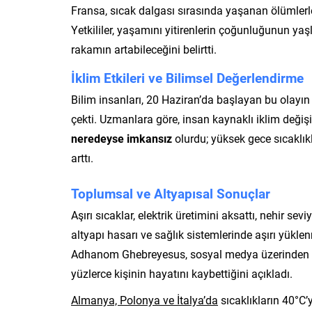
Fransa, sıcak dalgası sırasında yaşanan ölümlerle i
Yetkililer, yaşamını yitirenlerin çoğunluğunun yaşl
rakamın artabileceğini belirtti.
İklim Etkileri ve Bilimsel Değerlendirme
Bilim insanları, 20 Haziran’da başlayan bu olayın 
çekti. Uzmanlara göre, insan kaynaklı iklim değiş
neredeyse imkansız
olurdu; yüksek gece sıcaklıkl
arttı.
Toplumsal ve Altyapısal Sonuçlar
Aşırı sıcaklar, elektrik üretimini aksattı, nehir sev
altyapı hasarı ve sağlık sistemlerinde aşırı yük
Adhanom Ghebreyesus, sosyal medya üzerinden 
yüzlerce kişinin hayatını kaybettiğini açıkladı.
Almanya, Polonya ve İtalya’da
sıcaklıkların 40°C