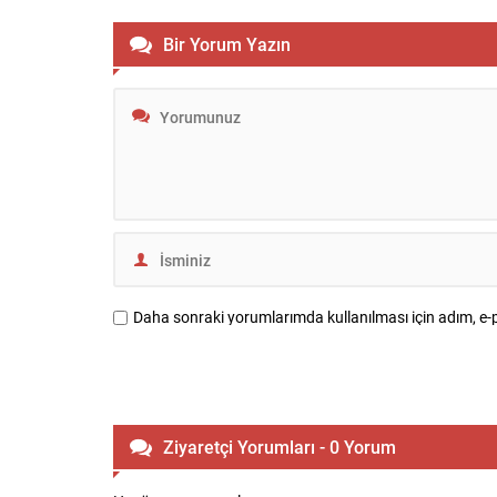
fiyatların düşürülmesi gerektiğini
Askeri harek
savundu. Trump, Oval Ofis’te düzenlenen
yayınların d
Bir Yorum Yazın
bir imza töreni sonrası gazetecilere
yaralanmala
verdiği yanıtta, arz sıkışıklığı nedeniyle bu
müdahaleler
şirketlerin olağanüstü kazanç...
tırmandırıy
dağıtım enge
Daha sonraki yorumlarımda kullanılması için adım, e-p
Ziyaretçi Yorumları - 0 Yorum