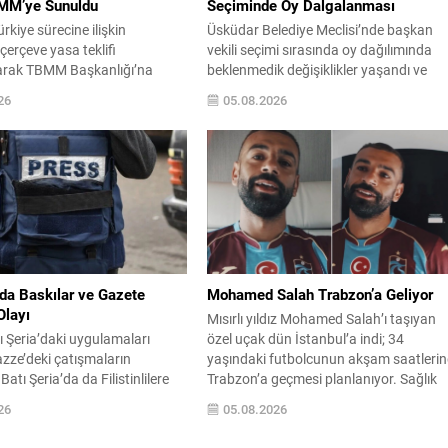
BMM’ye Sunuldu
Seçiminde Oy Dalgalanması
rkiye sürecine ilişkin
Üsküdar Belediye Meclisi’nde başkan
çerçeve yasa teklifi
vekili seçimi sırasında oy dağılımında
rak TBMM Başkanlığı’na
beklenmedik değişiklikler yaşandı ve
lif, 360 milletvekilinin
meclis oturumunda gergin anlar oluştu
26
05.08.2026
şıyor ve AK Parti, MHP, DEM
Soruşturma kapsamında görevden
ile Yeni Yol grubundan
uzaklaştırılan Sinem Dedetaş’ın yerine
erinin desteğiyle hazırlandı.
seçilecek isim için yapılan oylamalarda
zenleme kısa süre içinde
parti içi dengeler gündemin merkezine
isyonu’nda görüşülecek ve
oturdu. CHP’nin adayı Sibel Tan
l gündemine alınması
Çetinkaya ile AK Parti’nin adayı Dündar
 Teklifin TBMM’de ele
Ziya Gültekin arasında geçen...
 süreçte...
’da Baskılar ve Gazete
Mohamed Salah Trabzon’a Geliyor
Olayı
Mısırlı yıldız Mohamed Salah’ı taşıyan
tı Şeria’daki uygulamaları
özel uçak dün İstanbul’a indi; 34
zze’deki çatışmaların
yaşındaki futbolcunun akşam saatleri
atı Şeria’da da Filistinlilere
Trabzon’a geçmesi planlanıyor. Sağlık
ılar artıyor. Yerel kaynaklar,
kontrollerinin ardından bordo-mavili
26
05.08.2026
vil alana yönelik müdahalelerin
kulüple resmi sözleşmeyi imzalayacak.
e yoğunlaştığını bildiriyor.
Tatilini geçirdiği Yunanistan’dan gelen