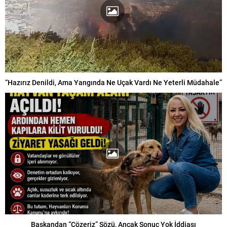
“Hazırız Denildi, Ama Yangında Ne Uçak Vardı Ne Yeterli Müdahale”
Başkandan “Çözeriz” Sözü, Ancak Sonuç Yok İddiası