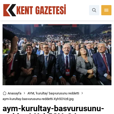
Anasayfa
AYM, 'kurultay' başvurusunu reddetti
aym-kurultay-basvurusunu-reddetti-Xyh5OVz8.jpg
aym-kurultay-basvurusunu-