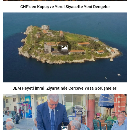
CHP’den Kopuş ve Yerel Siyasette Yeni Dengeler
DEM Heyeti İmralı Ziyaretinde Çerçeve Yasa Görüşmeleri