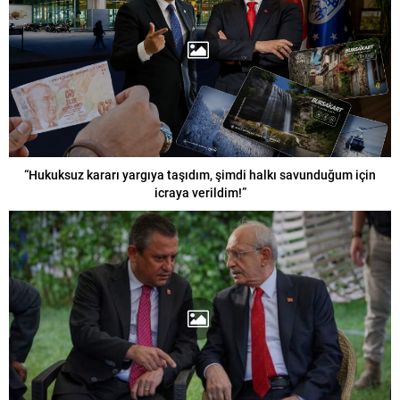
“Hukuksuz kararı yargıya taşıdım, şimdi halkı savunduğum için
icraya verildim!”