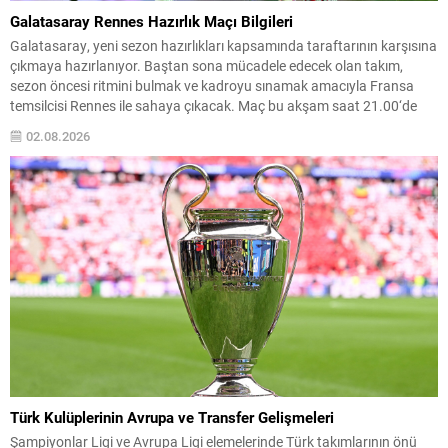
Galatasaray Rennes Hazırlık Maçı Bilgileri
Galatasaray, yeni sezon hazırlıkları kapsamında taraftarının karşısına
çıkmaya hazırlanıyor. Baştan sona mücadele edecek olan takım,
sezon öncesi ritmini bulmak ve kadroyu sınamak amacıyla Fransa
temsilcisi Rennes ile sahaya çıkacak. Maç bu akşam saat 21.00‘de
RAMS Park’ta oynanacak ve karşılaşma TV100 kanalı üzerinden canlı
02.08.2026
yayınlanacak. Galatasaray, taraftar desteğiyle galibiyet hedefli bir...
Türk Kulüplerinin Avrupa ve Transfer Gelişmeleri
Şampiyonlar Ligi ve Avrupa Ligi elemelerinde Türk takımlarının önü