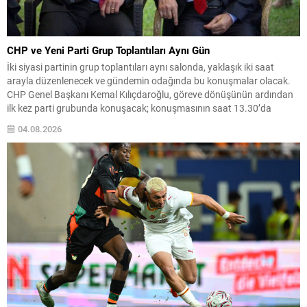
CHP ve Yeni Parti Grup Toplantıları Aynı Gün
İki siyasi partinin grup toplantıları aynı salonda, yaklaşık iki saat
arayla düzenlenecek ve gündemin odağında bu konuşmalar olacak.
CHP Genel Başkanı Kemal Kılıçdaroğlu, göreve dönüşünün ardından
ilk kez parti grubunda konuşacak; konuşmasının saat 13.30’da
yapılması planlanıyor. Yeni Parti’nin ilk grup toplantısı ve
04.08.2026
teşkilatlanma Yeni Parti Genel Başkanı Özgür Özel, partisinin...