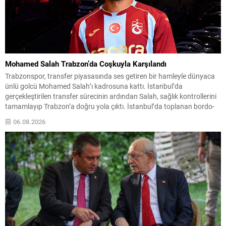
Mohamed Salah Trabzon’da Coşkuyla Karşılandı
Trabzonspor, transfer piyasasında ses getiren bir hamleyle dünyaca
ünlü golcü Mohamed Salah’ı kadrosuna kattı. İstanbul’da
gerçekleştirilen transfer sürecinin ardından Salah, sağlık kontrollerini
tamamlayıp Trabzon’a doğru yola çıktı. İstanbul’da toplanan bordo-
mavili taraftarların sevgi gösterileri eşliğinde karşılanan Mısırlı yıldız,
06.08.2026
kulüp başkanı Ertuğrul Doğan ile birlikte Trabzon’a intikal etti.
Yolculuk ve karşılamada büyük...