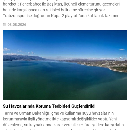
hareketli; Fenerbahçe ile Beşiktaş, üçüncü eleme turunu geçmeleri
halinde karşılaşacakları rakipleri belirleme sürecine giriyor.
Trabzonspor ise doğrudan Kupa-2 play-off’una katılacak takımın
bugün netleşmesini bekliyor. Hazırlık maçlarında istenmeyen sonuçlar
03.08.2026
alan takımlar arasına Rennes de katıldı; Galatasaray ise Fransız
ekibiyle taraftarların transfer protestolarının...
Su Havzalarında Koruma Tedbirleri Güçlendirildi
Tarım ve Orman Bakanlığı, içme ve kullanma suyu havzalarının
korunmasıyla ilgili yönetmelikte kapsamlı değişiklikler yaptı. Yeni
düzenleme, su kaynaklarına zarar verebilecek faaliyetlere karşı daha