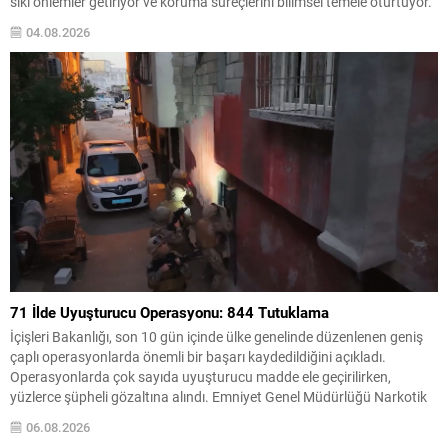
sıkı önlemler getiriyor ve koruma süreçlerini bilimsel temele oturtuyor.
Havzalarda ortaya çıkabilecek noktasal ve yayılı kirlilik kaynaklarının
04.08.2026
önlenmesi için ilgili kurumlar gerekli tedbirleri almakla yükümlü
olacak....
71 İlde Uyuşturucu Operasyonu: 844 Tutuklama
İçişleri Bakanlığı, son 10 gün içinde ülke genelinde düzenlenen geniş
çaplı operasyonlarda önemli bir başarı kaydedildiğini açıkladı.
Operasyonlarda çok sayıda uyuşturucu madde ele geçirilirken,
yüzlerce şüpheli gözaltına alındı. Emniyet Genel Müdürlüğü Narkotik
Suçlarla Mücadele Başkanlığı ile Cumhuriyet Başsavcılıkları
06.08.2026
koordinasyonunda yürütülen çalışmalarda, 71 ilde uyuşturucu ticareti