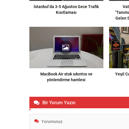
İstanbul’da 3-5 Ağustos Gece Trafik
Vat
Kısıtlaması
“Tanıma
Gelen S
MacBook Air stok sıkıntısı ve
Yeşil C
yönlendirme hamlesi
Bir Yorum Yazın