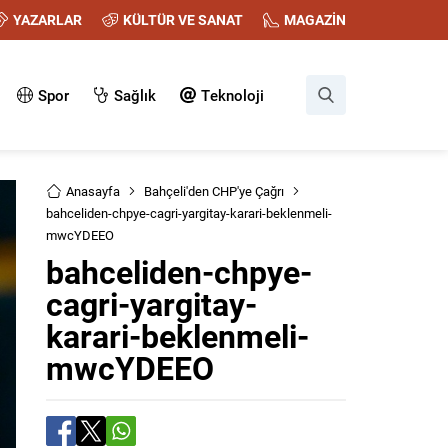
YAZARLAR
KÜLTÜR VE SANAT
MAGAZİN
Spor
Sağlık
Teknoloji
Anasayfa
Bahçeli'den CHP'ye Çağrı
bahceliden-chpye-cagri-yargitay-karari-beklenmeli-
mwcYDEEO
bahceliden-chpye-
cagri-yargitay-
karari-beklenmeli-
mwcYDEEO