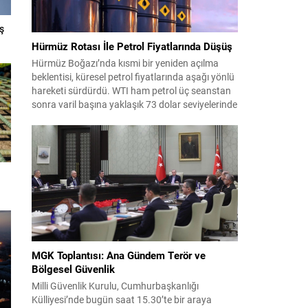
ş
Hürmüz Rotası İle Petrol Fiyatlarında Düşüş
Hürmüz Boğazı’nda kısmi bir yeniden açılma
beklentisi, küresel petrol fiyatlarında aşağı yönlü
hareketi sürdürdü. WTI ham petrol üç seanstan
sonra varil başına yaklaşık 73 dolar seviyelerinde
işlem görürken, Türkiye piyasalarının takip ettiği
Brent petrol ise yaklaşık 78 dolar civarındaydı.
İran ile Umman arasında varılan ve Hürmüz
üzerinden alternatif bir nakliye...
MGK Toplantısı: Ana Gündem Terör ve
Bölgesel Güvenlik
Milli Güvenlik Kurulu, Cumhurbaşkanlığı
Külliyesi’nde bugün saat 15.30’te bir araya