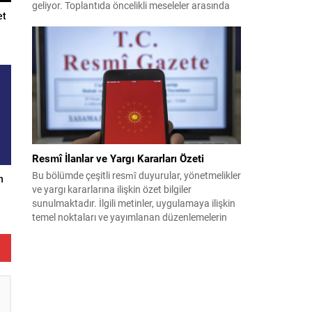
geliyor. Toplantıda öncelikli meseleler arasında
et
terörle mücadele ve sahadaki son gelişmeler yer
alıyor. Meclis’e sunulan Terörsüz Türkiye Kanun
Teklifi çerçevesinde, örgütün silah bırakma
sürecinin mevcut durumu ve istihbarat raporları
detaylı şekilde değerlendirilecek. Ayrıca,
yürütülen operasyonlar ve koordinasyon
mekanizmaları masada olacak....
Resmî İlanlar ve Yargı Kararları Özeti
Bu bölümde çeşitli resmî duyurular, yönetmelikler
n
ve yargı kararlarına ilişkin özet bilgiler
sunulmaktadır. İlgili metinler, uygulamaya ilişkin
temel noktaları ve yayımlanan düzenlemelerin
kısa açıklamalarını içerir. Aşağıdaki içerik, farklı
kategorilerdeki kararların ve ilânların kolay
okunur biçimde düzenlenmiş hâlidir. Önemli
başlıklar kalın ve altı çizili şekilde vurgulanmıştır;
böylece dikkat çeken maddeler çabuk...