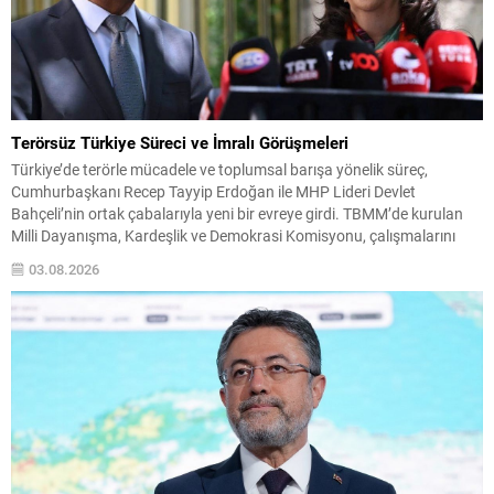
Terörsüz Türkiye Süreci ve İmralı Görüşmeleri
Türkiye’de terörle mücadele ve toplumsal barışa yönelik süreç,
Cumhurbaşkanı Recep Tayyip Erdoğan ile MHP Lideri Devlet
Bahçeli’nin ortak çabalarıyla yeni bir evreye girdi. TBMM’de kurulan
Milli Dayanışma, Kardeşlik ve Demokrasi Komisyonu, çalışmalarını
tamamlayarak ortak raporunu yayımladı; komisyonun öngördüğü
03.08.2026
çerçeve yasa, Meclis tatile girmeden yasalaştırılmak üzere
hızlandırılıyor. Hazırlıkların devam ettiği süreçte,...