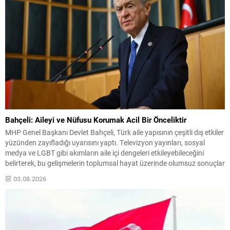
Teşkilatı’nın...
Bahçeli: Aileyi ve Nüfusu Korumak Acil Bir Önceliktir
MHP Genel Başkanı Devlet Bahçeli, Türk aile yapısının çeşitli dış etkiler
yüzünden zayıfladığı uyarısını yaptı. Televizyon yayınları, sosyal
medya ve LGBT gibi akımların aile içi dengeleri etkileyebileceğini
belirterek, bu gelişmelerin toplumsal hayat üzerinde olumsuz sonuçlar
doğurabileceğini ifade etti. Bahçeli, ailenin bir milletin varlığını
03.08.2026
sürdüren en temel kurumu olduğunu vurguladı. Ailenin...