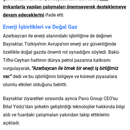
imkanlarla yapılan çalışmaları önemseyerek desteklemeye
devam edeceklerini
ifade etti.
Enerji İşbirlikleri ve Doğal Gaz
Azerbaycan ile enerji alanındaki işbirliğine de değinen
Bayraktar, Türkiye’nin Avrupa’nın enerji arz güvenliğinde
özellikle doğal gazda önemli rol oynadığını söyledi. Bakü-
Tiflis-Ceyhan hattının dünya petrol pazarına katkısını
vurgulayarak,
“Azerbaycan ile örnek bir enerji iş birliğimiz
var.”
dedi ve bu işbirliğinin bölgeye ve küresel piyasalara
olumlu etkileri olduğunu belirtti.
Bayraktar ziyaretleri sırasında ayrıca Pavo Group CEO’su
Bilal Yıldız’dan şirketin geliştirdiği teknolojiler hakkında bilgi
aldı ve fuardaki çalışmaları yakından takip ettiklerini
açıkladı.