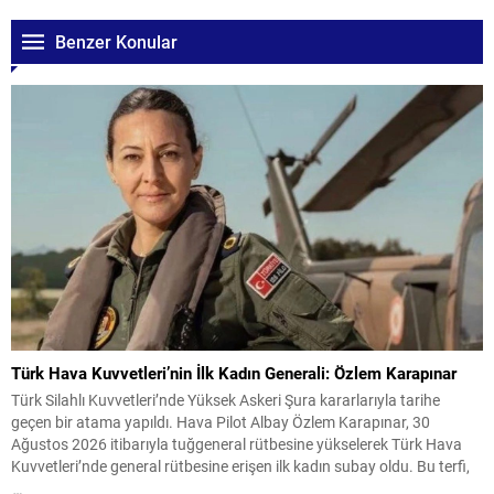
Benzer Konular
Türk Hava Kuvvetleri’nin İlk Kadın Generali: Özlem Karapınar
Türk Silahlı Kuvvetleri’nde Yüksek Askeri Şura kararlarıyla tarihe
geçen bir atama yapıldı. Hava Pilot Albay Özlem Karapınar, 30
Ağustos 2026 itibarıyla tuğgeneral rütbesine yükselerek Türk Hava
Kuvvetleri’nde general rütbesine erişen ilk kadın subay oldu. Bu terfi,
kadınların askeri komuta kademelerindeki temsiliyetinin güçlenmesi