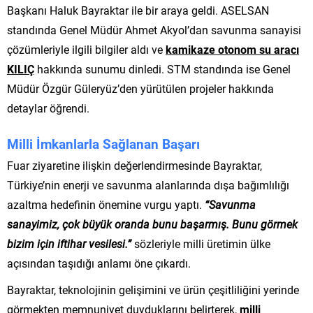
Başkanı Haluk Bayraktar ile bir araya geldi. ASELSAN
standında Genel Müdür Ahmet Akyol’dan savunma sanayisi
çözümleriyle ilgili bilgiler aldı ve
kamikaze otonom su aracı
KILIÇ
hakkında sunumu dinledi. STM standında ise Genel
Müdür Özgür Güleryüz’den yürütülen projeler hakkında
detaylar öğrendi.
Milli İmkanlarla Sağlanan Başarı
Fuar ziyaretine ilişkin değerlendirmesinde Bayraktar,
Türkiye’nin enerji ve savunma alanlarında dışa bağımlılığı
azaltma hedefinin önemine vurgu yaptı.
“Savunma
sanayimiz, çok büyük oranda bunu başarmış. Bunu görmek
bizim için iftihar vesilesi.”
sözleriyle milli üretimin ülke
açısından taşıdığı anlamı öne çıkardı.
Bayraktar, teknolojinin gelişimini ve ürün çeşitliliğini yerinde
görmekten memnuniyet duyduklarını belirterek,
milli