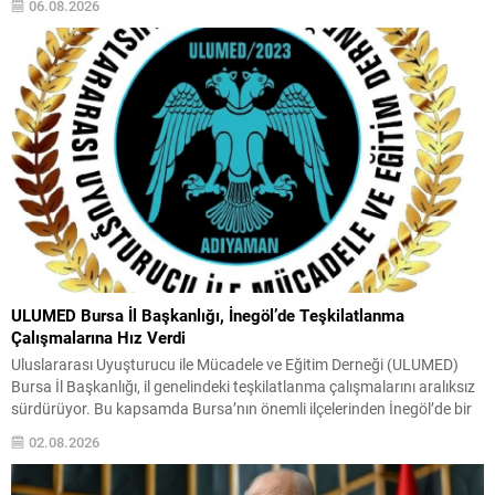
06.08.2026
açısından önemli bir işaret niteliği taşıyor. YAŞ toplantısında...
ULUMED Bursa İl Başkanlığı, İnegöl’de Teşkilatlanma
Çalışmalarına Hız Verdi
Uluslararası Uyuşturucu ile Mücadele ve Eğitim Derneği (ULUMED)
Bursa İl Başkanlığı, il genelindeki teşkilatlanma çalışmalarını aralıksız
sürdürüyor. Bu kapsamda Bursa’nın önemli ilçelerinden İnegöl’de bir
araya gelen ULUMED Bursa İl Başkanlığı yönetimi, ilçenin önde gelen
02.08.2026
isimleri, kanaat önderleri ve çeşitli kesimlerden temsilcilerle kapsamlı
bir istişare toplantısı gerçekleştirdi. Toplantıda, İnegöl İlçe