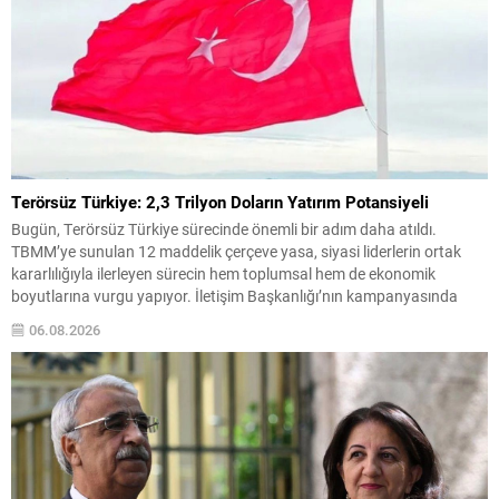
Terörsüz Türkiye: 2,3 Trilyon Doların Yatırım Potansiyeli
Bugün, Terörsüz Türkiye sürecinde önemli bir adım daha atıldı.
TBMM’ye sunulan 12 maddelik çerçeve yasa, siyasi liderlerin ortak
kararlılığıyla ilerleyen sürecin hem toplumsal hem de ekonomik
boyutlarına vurgu yapıyor. İletişim Başkanlığı’nın kampanyasında
paylaşılan veriler, terörle mücadelenin ülke ekonomisine yüklediği
06.08.2026
maliyetin büyüklüğünü somut örneklerle ortaya koyuyor. Hazırlanan
çalışmaya göre terörün ülkeye...