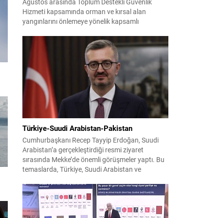
Ağustos arasında Toplum Destekli Güvenlik
Hizmeti kapsamında orman ve kırsal alan
yangınlarını önlemeye yönelik kapsamlı
bilgilendirme çalışmaları yürüttü. On iki ilçede
görev yapan 178 tim ve 742 personel, sahada
aktif olarak halkı bilinçlendirdi ve denetim
faaliyetleri gerçekleştirdi. Faaliyetler esnasında
bin 315 biçerdöver ve balya...
Türkiye-Suudi Arabistan-Pakistan
Cumhurbaşkanı Recep Tayyip Erdoğan, Suudi
Arabistan’a gerçekleştirdiği resmi ziyaret
sırasında Mekke’de önemli görüşmeler yaptı. Bu
temaslarda, Türkiye, Suudi Arabistan ve
ı
Pakistan arasında savunma alanında yeni bir iş
birliği çerçevesi oluşturuldu. Ziyaretin en somut
çıktısı, üç ülkenin imza attığı Mekke Ortak
Savunma Anlaşması oldu. Anlaşma; ortak
güvenlik yaklaşımıyla bölgesel barış, istikrar...