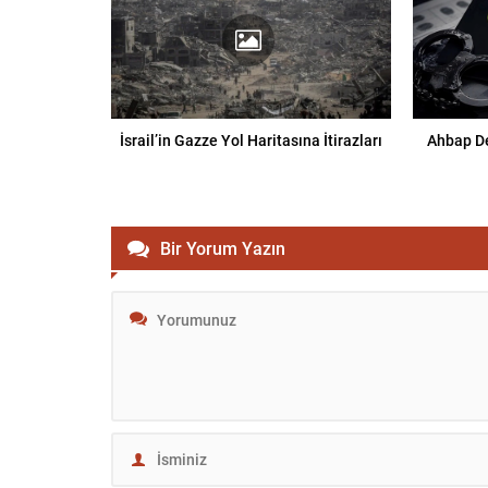
İsrail’in Gazze Yol Haritasına İtirazları
Ahbap De
Bir Yorum Yazın