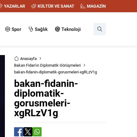
YAZARLAR
KÜLTÜR VE SANAT
MAGAZİN
Spor
Sağlık
Teknoloji
Anasayfa
Bakan Fidan’ın Diplomatik Görüşmeleri
bakan-fidanin-diplomatik-gorusmeleri-xgRLzV1g
bakan-fidanin-
diplomatik-
gorusmeleri-
xgRLzV1g