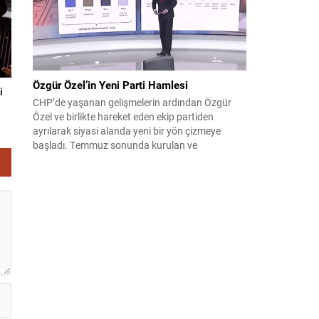
Özgür Özel’in Yeni Parti Hamlesi
i
CHP’de yaşanan gelişmelerin ardından Özgür
Özel ve birlikte hareket eden ekip partiden
ayrılarak siyasi alanda yeni bir yön çizmeye
başladı. Temmuz sonunda kurulan ve
kamuoyunda “Yeni Parti” olarak anılan oluşum,
kısa sürede muhalif medyanın gündemine girdi.
Kuruluşun hemen ardından bazı anket sonuçları
kamuoyuna yansıyınca, partinin tabanda karşılık
bulduğu iddiaları gündemi...