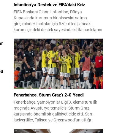
Infantino’ya Destek ve FIFA’daki Kriz
FIFA Başkanı Gianni Infantino, Dünya
Kupası’nda kurumun bir hissesini satma
girişimindeki hatalar için özür diledi; ancak
kurum içindeki destek sayesinde istifa baskılarını
şimdilik savuşturabildi. Fas’ta yapılan uzun kriz
görüşmelerinin ardından yönetim kurulu
ar
Infantino’ya tam destek verdiğini açıkladı.
Sızdırılan plan detayları ve ulusal federasyonlara
verilen teşvik tekliflerinin ortaya çıkışı, yoğun
eleştirilere...
bu
Fenerbahçe, Sturm Graz’ı 2-0 Yendi
Fenerbahçe, Şampiyonlar Ligi 3. eleme turu ilk
maçında Avusturya temsilcisi Sturm Graz
karşısında önemli bir galibiyet elde etti. Sarı-
lacivertliler, Talisca ve Greenwood’un attığı
gollerle sahadan 2-0 üstün ayrıldı ve rövanş
öncesi avantaj sağladı. Karşılaşma sonrası