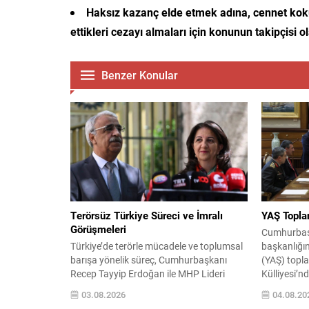
Haksız kazanç elde etmek adına, cennet koku
ettikleri cezayı almaları için konunun takipçisi 
Benzer Konular
Terörsüz Türkiye Süreci ve İmralı
YAŞ Toplan
Görüşmeleri
Cumhurbaş
Türkiye’de terörle mücadele ve toplumsal
başkanlığı
barışa yönelik süreç, Cumhurbaşkanı
(YAŞ) topla
Recep Tayyip Erdoğan ile MHP Lideri
Külliyesi’n
Devlet Bahçeli’nin ortak çabalarıyla yeni
olarak yakl
03.08.2026
04.08.20
bir evreye girdi. TBMM’de kurulan Milli
Toplantıda