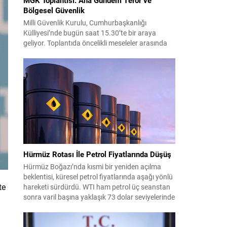
Bölgesel Güvenlik
Milli Güvenlik Kurulu, Cumhurbaşkanlığı
Külliyesi’nde bugün saat 15.30’te bir araya
geliyor. Toplantıda öncelikli meseleler arasında
terörle mücadele ve sahadaki son gelişmeler yer
alıyor. Meclis’e sunulan Terörsüz Türkiye Kanun
Teklifi çerçevesinde, örgütün silah bırakma
sürecinin mevcut durumu ve istihbarat raporları
detaylı şekilde değerlendirilecek. Ayrıca,
yürütülen operasyonlar ve koordinasyon
mekanizmaları masada olacak....
Hürmüz Rotası İle Petrol Fiyatlarında Düşüş
Hürmüz Boğazı’nda kısmi bir yeniden açılma
beklentisi, küresel petrol fiyatlarında aşağı yönlü
te
hareketi sürdürdü. WTI ham petrol üç seanstan
sonra varil başına yaklaşık 73 dolar seviyelerinde
işlem görürken, Türkiye piyasalarının takip ettiği
Brent petrol ise yaklaşık 78 dolar civarındaydı.