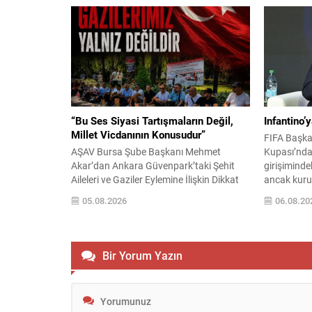
Dayanışma, Kardeşlik ve Demokrasi
paylaşıldı.
Komisyonu, çalışmalarını tamamlayarak
Kuvvetleri
ortak raporunu yayımladı; komisyonun
Kadıoğlu’nu
öngördüğü çerçeve yasa, Meclis tatile
aldı. Topl
girmeden yasalaştırılmak üzere
bulunan per
hızlandırılıyor. Hazırlıkların devam ettiği
süreçte,...
“Bu Ses Siyasi Tartışmaların Değil,
Infantino’
Millet Vicdanının Konusudur”
FIFA Başka
AŞAV Bursa Şube Başkanı Mehmet
Kupası’nda
Akar’dan Ankara Güvenpark’taki Şehit
girişimindek
Aileleri ve Gaziler Eylemine İlişkin Dikkat
ancak kuru
Çeken Açıklama… BURSA – Anadolu Şehit
istifa baskı
05.08.2026
06.08.20
Aileleri Gazileri ve Güvenlik Korucuları
Fas’ta yapı
(AŞAV) Vakfı Bursa Şube Başkanı
ardından y
Mehmet Akar, Ankara Güvenpark’ta
destek verdi
günlerdir devam eden şehit aileleri ve
detayları v
Bir Yorum Yazın
gazilerin eylemlerine ilişkin kapsamlı bir
teşvik tekli
yazılı basın açıklaması yayımladı....
eleştirilere..