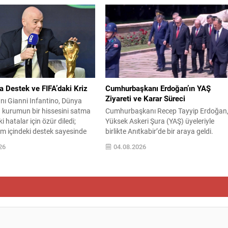
 Öne çıkan gelişme olarak Hava
teknisyenlerine yönelik artan şiddet
 Komutanı Ziya Cemal
olaylarına dikkat çekerek, sağlık
n emekli edilmesi kararı yer
çalışanlarına uygulanan “Beyaz Kod”
antının Özeti YAŞ gündeminde
sisteminin veteriner sağlık çalışanlarını
sonel atamaları ve...
kapsaması amacıyla kanun teklifi
hazırladıklarını açıkladı. Sendika,
Çorum’da görev...
ya Destek ve FIFA’daki Kriz
Cumhurbaşkanı Erdoğan’ın YAŞ
Ziyareti ve Karar Süreci
nı Gianni Infantino, Dünya
 kurumun bir hissesini satma
Cumhurbaşkanı Recep Tayyip Erdoğan
i hatalar için özür diledi;
Yüksek Askeri Şura (YAŞ) üyeleriyle
m içindeki destek sayesinde
birlikte Anıtkabir’de bir araya geldi.
larını şimdilik savuşturabildi.
Toplantı öncesinde yapılan ziyaret,
26
04.08.2026
lan uzun kriz görüşmelerinin
şuranın gündemindeki önemli kararlar
önetim kurulu Infantino’ya tam
öncesi bir sembolik adım niteliği taşıdı.
ğini açıkladı. Sızdırılan plan
Beştepe’de Cumhurbaşkanı
e ulusal federasyonlara verilen
başkanlığında toplanacak YAŞ
flerinin ortaya çıkışı, yoğun
toplantısında, Türk Silahlı Kuvvetleri’nd
.
terfi, atama, emeklilik işlemleri ve görev
sürelerinin uzatılmasına dair kararlar el
alınacak. Alınacak...