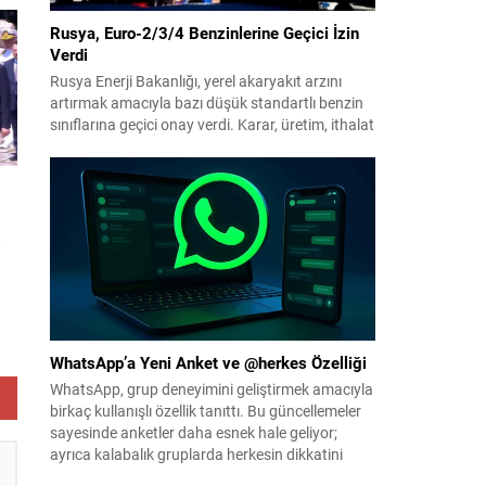
Rusya, Euro-2/3/4 Benzinlerine Geçici İzin
Verdi
 da
Rusya Enerji Bakanlığı, yerel akaryakıt arzını
artırmak amacıyla bazı düşük standartlı benzin
sınıflarına geçici onay verdi. Karar, üretim, ithalat
ve satışa yönelik uygulanacak sınırlamaları 1
Temmuz 2027’ye kadar kaldırıyor. Açıklamada
bu düzenlemenin kalıcı bir çevre politikası
değişikliği anlamına gelmediği vurgulanıyor;
kararın geçici olduğu ve uzun vadeli çevre
,
hedeflerinden sapma amaçlanmadığı...
WhatsApp’a Yeni Anket ve @herkes Özelliği
WhatsApp, grup deneyimini geliştirmek amacıyla
eki
birkaç kullanışlı özellik tanıttı. Bu güncellemeler
sayesinde anketler daha esnek hale geliyor;
e
ayrıca kalabalık gruplarda herkesin dikkatini
anında çekmek kolaylaşıyor. Platforma eklenen