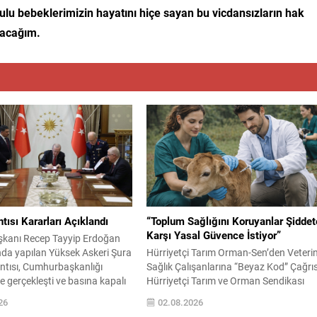
lu bebeklerimizin hayatını hiçe sayan bu vicdansızların hak
olacağım.
tısı Kararları Açıklandı
“Toplum Sağlığını Koruyanlar Şiddet
Karşı Yasal Güvence İstiyor”
kanı Recep Tayyip Erdoğan
nda yapılan Yüksek Askeri Şura
Hürriyetçi Tarım Orman-Sen’den Veteri
ntısı, Cumhurbaşkanlığı
Sağlık Çalışanlarına “Beyaz Kod” Çağrı
de gerçekleşti ve basına kapalı
Hürriyetçi Tarım ve Orman Sendikası
aşık 2,5 saat sürdü.
(Hürriyetçi Tarım Orman-Sen), veterine
26
02.08.2026
 alınan kararlar kamuoyuyla
hekimler ile veteriner sağlık teknikerleri 