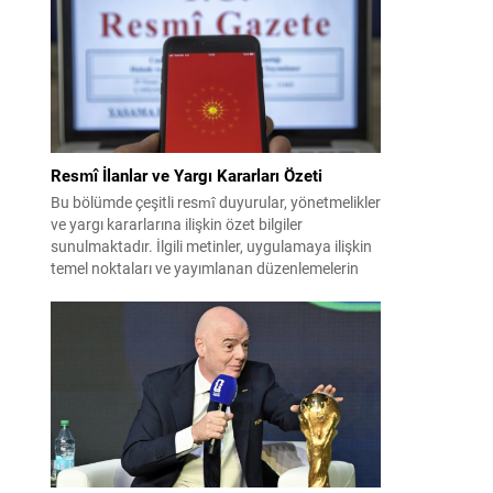
İran ile Umman arasında varılan ve Hürmüz
üzerinden alternatif bir nakliye...
Resmî İlanlar ve Yargı Kararları Özeti
Bu bölümde çeşitli resmî duyurular, yönetmelikler
ve yargı kararlarına ilişkin özet bilgiler
sunulmaktadır. İlgili metinler, uygulamaya ilişkin
temel noktaları ve yayımlanan düzenlemelerin
kısa açıklamalarını içerir. Aşağıdaki içerik, farklı
kategorilerdeki kararların ve ilânların kolay
okunur biçimde düzenlenmiş hâlidir. Önemli
başlıklar kalın ve altı çizili şekilde vurgulanmıştır;
böylece dikkat çeken maddeler çabuk...