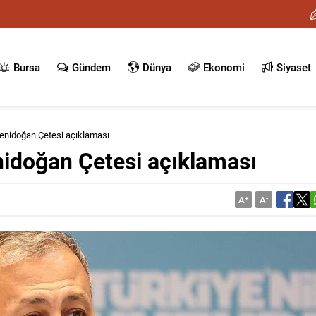
Bursa
Gündem
Dünya
Ekonomi
Siyaset
enidoğan Çetesi açıklaması
nidoğan Çetesi açıklaması
A
+
A
-