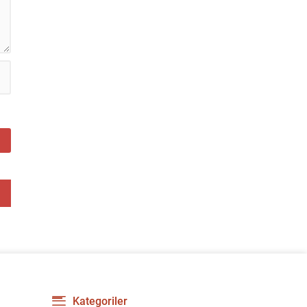
yenilikler, grup içi organizasyonları ve duyuruları
yönetmeyi daha pratik bir hâle getiriyor. Aşağıda
öne çıkan değişiklikler ve kullanım notları
özetlenmiştir. Anketlerde esneklik ve...
Kategoriler