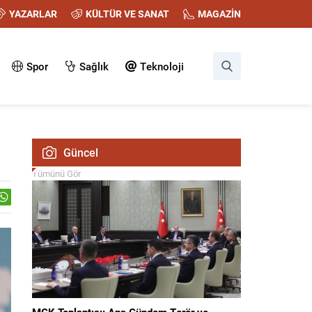
YAZARLAR
KÜLTÜR VE SANAT
MAGAZİN
Spor
Sağlık
Teknoloji
Güncel
Tümünü Gör
MGK Toplantısı: Ana Gündem Terör ve