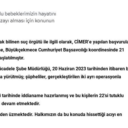
ilinen suç örgütü ile ilgili olarak, CİMER’e yapılan başvurul
rine, Büyükçekmece Cumhuriyet Başsavcılığı koordinesinde 21
latılmıştır.
ücadele Şube Müdürlüğü, 20 Haziran 2023 tarihinden itibaren 
ma yürütmüş; şüpheliler, gerçekleştirilen iki ayrı operasyonla
arihinde iddianame hazırlanmış ve bu kişilerin 22’si tutuklu
n devam etmektedir.
nden üzmektedir. Halkımızın da bu konuda hissettiği acıyı en