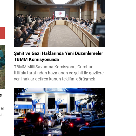
takım yönetimi mücadeleyi değerlendirdi ve
gelecek planlarına dair bilgi verdi. Futboldan
sorumlu yönetici Cihan Kamer,...
Şehit ve Gazi Haklarında Yeni Düzenlemeler
TBMM Komisyonunda
TBMM Milli Savunma Komisyonu, Cumhur
İttifakı tarafından hazırlanan ve şehit ile gazilere
yeni haklar getiren kanun teklifini görüşmek
üzere toplandı. Görüşmelerin sonunda teklif
komisyonda kabul edildi ve bir dizi düzenleme
e
benimsendi. Teklif kapsamında, vazife
malullerinden hayatını kaybedenlerin anne ve
ner
babalarına bağlanacak aylık tutarının, net asgari
sı…
ücretin altında olmayacağı hükme bağlanıyor....
r
ve