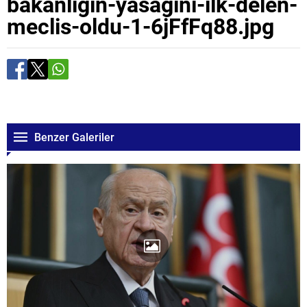
bakanligin-yasagini-ilk-delen-
meclis-oldu-1-6jFfFq88.jpg
Benzer Galeriler