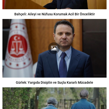
Bahçeli: Aileyi ve Nüfusu Korumak Acil Bir Önceliktir
Gürlek: Yargıda Disiplin ve Suçla Kararlı Mücadele