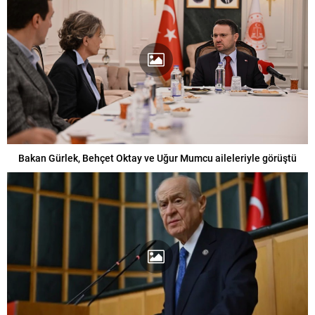
Bakan Gürlek, Behçet Oktay ve Uğur Mumcu aileleriyle görüştü