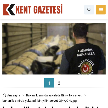
1
2
Anasayfa
Bakanlık sınırda yakaladı: Bin yıllık servet!
bakanlik-sinirda-yakaladi-bin-yillik-servet-GjkvyQHv.jpg