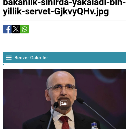
bakanlik-sinirda-yakaladi-bin-
yillik-servet-GjkvyQHv.jpg
Benzer Galeriler