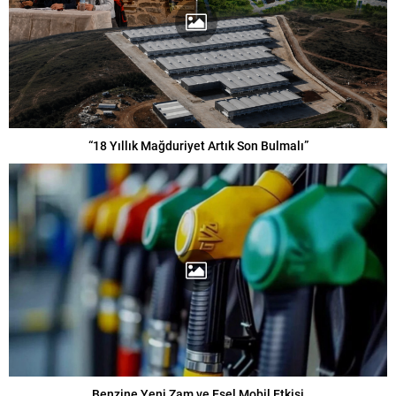
“18 Yıllık Mağduriyet Artık Son Bulmalı”
Benzine Yeni Zam ve Eşel Mobil Etkisi