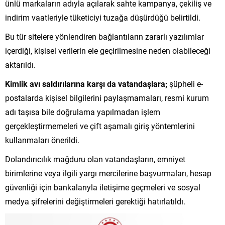
ünlü markalar
ın adıyla a
ç
ılarak sahte kampanya,
çekili
ş ve
indirim vaatleriyle t
üketiciyi tuza
ğa d
ü
ş
ürdü
ğ
ü belirtildi.
Bu tür sitelere yönlendiren ba
ğlantıların zararlı yazılımlar
i
çerdi
ği, kişisel verilerin ele ge
çirilmesine neden olabilece
ği
aktarıldı.
Kimlik avı saldırılarına karşı da vatandaşlara;
ş
üpheli e-
postalarda ki
şisel bilgilerini paylaşmamaları, resmi kurum
adı taşısa bile doğrulama yapılmadan işlem
ger
çekle
ştirmemeleri ve
çift a
şamalı giriş y
öntemlerini
kullanmalar
ı
önerildi.
Doland
ırıcılık mağduru olan vatandaşların, emniyet
birimlerine veya ilgili yargı mercilerine başvurmaları, hesap
g
üvenli
ği i
çin bankalar
ıyla iletişime ge
çmeleri ve sosyal
medya
şifrelerini değiştirmeleri gerektiği hatırlatıldı.