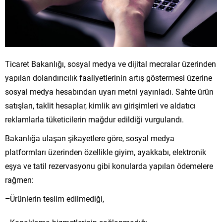
Ticaret Bakanlığı, sosyal medya ve dijital mecralar
üzerinden
yap
ılan dolandırıcılık faaliyetlerinin artış g
östermesi üzerine
sosyal medya hesab
ı
ndan uyar
ı
metni yay
ı
nlad
ı
.
Sahte
ürün
sat
ışları, taklit hesaplar, kimlik avı girişimleri ve aldatıcı
reklamlarla t
üketicilerin ma
ğdur edildiği vurgulandı.
Bakanlığa ulaşan şikayetlere g
öre, sosyal medya
platformlar
ı
üzerinden özellikle giyim, ayakkab
ı, elektronik
eşya ve tatil rezervasyonu gibi konularda yapılan
ödemelere
ra
ğmen:
–
Ürünlerin teslim edilmedi
ği,