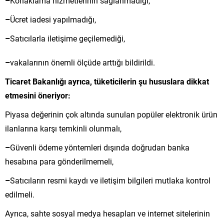
–
Konaklama hizmetlerinin sağlanmadığı,
–
Ücret iadesi yap
ılmadığı,
–
Satıcılarla iletişime ge
çilemedi
ği,
–
vakalarının
önemli ölçüde artt
ığı bildirildi.
Ticaret Bakanlığı ayrıca, t
üketicilerin
şu hususlara dikkat
etmesini
öneriyor:
Piyasa de
ğerinin
çok alt
ında sunulan pop
üler elektronik ürün
ilanlar
ına karşı temkinli olunmalı,
–
G
üvenli ödeme yöntemleri d
ışında doğrudan banka
hesabına para g
önderilmemeli,
–
Sat
ıcıların resmi kaydı ve iletişim bilgileri mutlaka kontrol
edilmeli.
Ayrıca, sahte sosyal medya hesapları ve internet sitelerinin