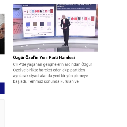
Pakistan arasında savunma alanında yeni bir iş
birliği çerçevesi oluşturuldu. Ziyaretin en somut
çıktısı, üç ülkenin imza attığı Mekke Ortak
Savunma Anlaşması oldu. Anlaşma; ortak
güvenlik yaklaşımıyla bölgesel barış, istikrar...
Özgür Özel’in Yeni Parti Hamlesi
CHP’de yaşanan gelişmelerin ardından Özgür
Özel ve birlikte hareket eden ekip partiden
ayrılarak siyasi alanda yeni bir yön çizmeye
başladı. Temmuz sonunda kurulan ve
kamuoyunda “Yeni Parti” olarak anılan oluşum,
kısa sürede muhalif medyanın gündemine girdi.
Kuruluşun hemen ardından bazı anket sonuçları
kamuoyuna yansıyınca, partinin tabanda karşılık
bulduğu iddiaları gündemi...