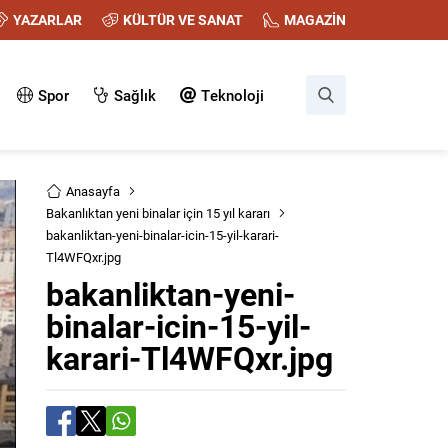
YAZARLAR
KÜLTÜR VE SANAT
MAGAZİN
Spor
Sağlık
Teknoloji
Anasayfa
Bakanlıktan yeni binalar için 15 yıl kararı
bakanliktan-yeni-binalar-icin-15-yil-karari-
Tl4WFQxr.jpg
bakanliktan-yeni-
binalar-icin-15-yil-
karari-Tl4WFQxr.jpg