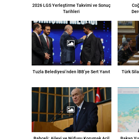
2026 LGS Yerleştirme Takvimi ve Sonuç
Coğ
Tarihleri
Der
Tuzla Belediyesi’nden İBB’ye Sert Yanıt
Türk Sil
Bahçeli: Aileyi ve Nüfusu Korumak Acil
Bakan Yu