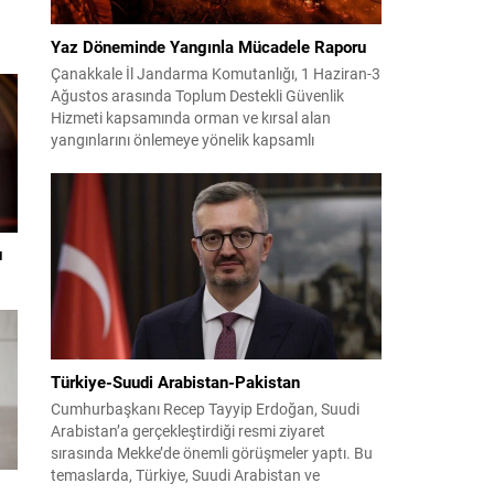
s
Yaz Döneminde Yangınla Mücadele Raporu
Çanakkale İl Jandarma Komutanlığı, 1 Haziran-3
Ağustos arasında Toplum Destekli Güvenlik
Hizmeti kapsamında orman ve kırsal alan
yangınlarını önlemeye yönelik kapsamlı
bilgilendirme çalışmaları yürüttü. On iki ilçede
görev yapan 178 tim ve 742 personel, sahada
aktif olarak halkı bilinçlendirdi ve denetim
faaliyetleri gerçekleştirdi. Faaliyetler esnasında
bin 315 biçerdöver ve balya...
ı
Türkiye-Suudi Arabistan-Pakistan
Cumhurbaşkanı Recep Tayyip Erdoğan, Suudi
Arabistan’a gerçekleştirdiği resmi ziyaret
sırasında Mekke’de önemli görüşmeler yaptı. Bu
temaslarda, Türkiye, Suudi Arabistan ve