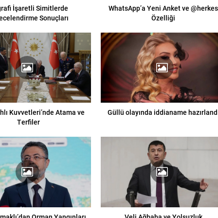
rafi İşaretli Simitlerde
WhatsApp’a Yeni Anket ve @herke
ecelendirme Sonuçları
Özelliği
ahlı Kuvvetleri’nde Atama ve
Güllü olayında iddianame hazırland
Terfiler
maklı’dan Orman Yangınları
Veli Ağbaba ve Yolsuzluk